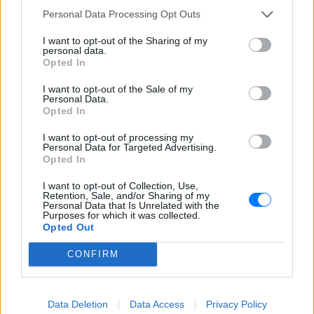
«busification».
Personal Data Processing Opt Outs
Πάρο: 4χρονος έχασε τη ζωή
I want to opt-out of the Sharing of my
του σε πισίνα beach bar –
personal data.
Βούτηξε ο μπάρμαν για να τον
Opted In
ανασύρει
I want to opt-out of the Sale of my
ΧΤΕΣ
Personal Data.
Ο ιδιοκτήτης του beach bar και οι γονείς
Opted In
του μικρού προσήχθησαν από τις αρχές -
σύμφωνα με πληροφορίες, κανείς δεν
I want to opt-out of processing my
βρισκόταν κοντά στο παιδί εκείνη την
Personal Data for Targeted Advertising.
ώρα
Opted In
I want to opt-out of Collection, Use,
Retention, Sale, and/or Sharing of my
Personal Data that Is Unrelated with the
Purposes for which it was collected.
Opted Out
CONFIRM
Καύσιμα «φωτιά»: Η βενζίνη ξεπερνά τα 2
ευρώ το λίτρο παρά την πτώση του αργού
Data Deletion
Data Access
Privacy Policy
πετρελαίου διεθνώς