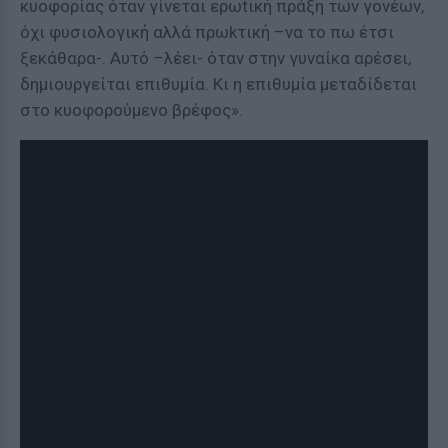
κυοφορίας όταν γίνεται ερωtική πράξη των γονέων,
όχι φυσιολογική αλλά πρωkτική –να το πω έτσι
ξεκάθαρα-. Αυτό –λέει- όταν στην γυναίκα αρέσει,
δημιουργείται επιθυμία. Κι η επιθυμία μεταδίδεται
στο κυοφορούμενο βρέφος».