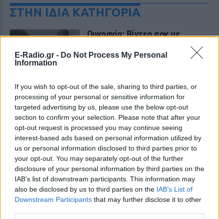
ΣΤΗΝ ΙΔΙΑ ΚΑΤΗΓΟΡΙΑ
Ουκρανία: Βίντεο σοκ με
19χρονο να οδηγείται με τη βία
για επιστράτευση ‑ Τι είναι το
E-Radio.gr -
Do Not Process My Personal
«busification»
Information
ΧΤΕΣ
If you wish to opt-out of the sale, sharing to third parties, or
Βίντεο που φέρεται να δείχνει βίαιη
processing of your personal or sensitive information for
μεταφορά άνδρα για στρατιωτική
επιστράτευση στην Ουκρανία
targeted advertising by us, please use the below opt-out
επαναφέρει τη συζήτηση για το λεγόμενο
section to confirm your selection. Please note that after your
«busification».
opt-out request is processed you may continue seeing
Ουκρανία: Βίντεο σοκ με
interest-based ads based on personal information utilized by
19χρονο να οδηγείται με τη βία
us or personal information disclosed to third parties prior to
για επιστράτευση ‑ Τι είναι το
your opt-out. You may separately opt-out of the further
«busification»
disclosure of your personal information by third parties on the
IAB’s list of downstream participants. This information may
ΧΤΕΣ
also be disclosed by us to third parties on the
IAB’s List of
Βίντεο που φέρεται να δείχνει βίαιη
Downstream Participants
that may further disclose it to other
μεταφορά άνδρα για στρατιωτική
επιστράτευση στην Ουκρανία
third parties.
επαναφέρει τη συζήτηση για το λεγόμενο