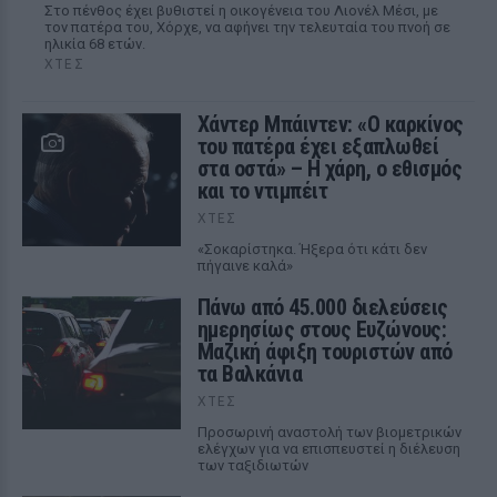
Στο πένθος έχει βυθιστεί η οικογένεια του Λιονέλ Μέσι, με
τον πατέρα του, Χόρχε, να αφήνει την τελευταία του πνοή σε
ηλικία 68 ετών.
ΧΤΕΣ
Χάντερ Μπάιντεν: «Ο καρκίνος
του πατέρα έχει εξαπλωθεί
στα οστά» – Η χάρη, ο εθισμός
και το ντιμπέιτ
ΧΤΕΣ
«Σοκαρίστηκα. Ήξερα ότι κάτι δεν
πήγαινε καλά»
Πάνω από 45.000 διελεύσεις
ημερησίως στους Ευζώνους:
Μαζική άφιξη τουριστών από
τα Βαλκάνια
ΧΤΕΣ
Προσωρινή αναστολή των βιομετρικών
ελέγχων για να επισπευστεί η διέλευση
των ταξιδιωτών