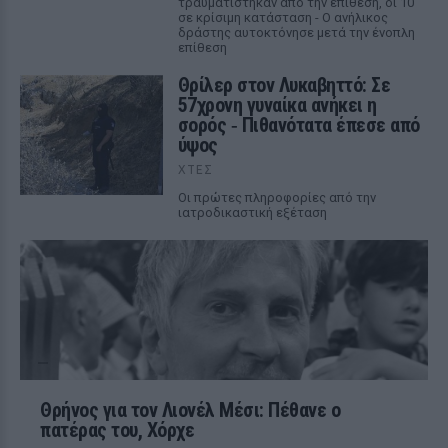
τραυματίστηκαν από την επίθεση, οι 10
σε κρίσιμη κατάσταση - Ο ανήλικος
δράστης αυτοκτόνησε μετά την ένοπλη
επίθεση
Θρίλερ στον Λυκαβηττό: Σε
57χρονη γυναίκα ανήκει η
σορός ‑ Πιθανότατα έπεσε από
ύψος
ΧΤΕΣ
Οι πρώτες πληροφορίες από την
ιατροδικαστική εξέταση
Θρήνος για τον Λιονέλ Μέσι: Πέθανε ο
πατέρας του, Χόρχε