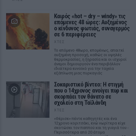
Καιρός «hot – dry – windy» τις
επόμενες 48 ώρες: Αυξημένος
ο κίνδυνος φωτιάς, συναγερμός
σε 6 περιφέρειες
ΧΤΕΣ
Το επόμενο 48ωρο, επομένως, απαιτεί
αυξημένη προσοχή, καθώς οι υψηλές
θερμοκρασίες, η ξηρασία και οι ισχυροί
άνεμοι δημιουργούν ένα περιβάλλον
ιδιαίτερα ευνοϊκό για την ταχεία
εξάπλωση μιας πυρκαγιάς
Σοκαριστικό βίντεο: Η στιγμή
που ο 14χρονος ανοίγει πυρ και
σκορπάει τον θάνατο σε
σχολείο στη Ταϊλάνδη
ΧΤΕΣ
«Θέρισε» πέντε καθηγητές και ένα
12χρονο κοριτσάκι, ενώ νωρίτερα είχε
σκοτώσει τον παππού και τη γιαγιά του -
Περισσότερα από 20 άτομα