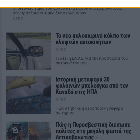
Οι διεθνείς τιμές του αργού πετρελαίου υποχωρούν, αλλά
στα πρατήρια οι τιμές δεν ακολουθούν
ΧΤΕΣ
Το νέο καλοκαιρινό κόλπο των
κλεφτών αυτοκινήτων
ΧΤΕΣ
Tι λέει η ΕΛ.ΑΣ. για την προστασία του
αυτοκινήτου σας
Ιστορική μεταφορά 30
φαλαινών μπελούγκα από τον
Καναδά στις ΗΠΑ
ΧΤΕΣ
Πώς στήθηκε η αεροπορική γέφυρα
σωτηρίας
Πώς η Πυροσβεστική διέσωσε
πολίτες στη μεγάλη φωτιά της
Αττικοβοιωτίας ‑