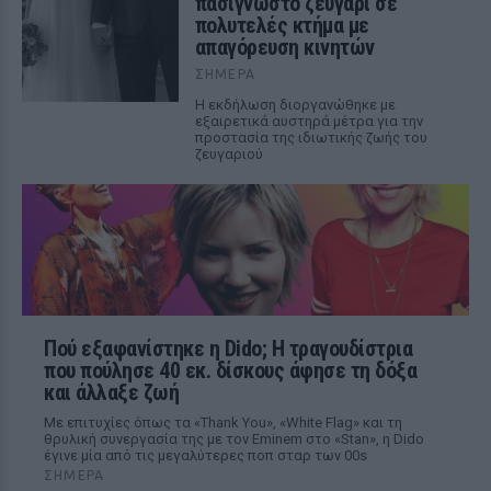
πασίγνωστο ζευγάρι σε
πολυτελές κτήμα με
απαγόρευση κινητών
ΣΉΜΕΡΑ
Η εκδήλωση διοργανώθηκε με
εξαιρετικά αυστηρά μέτρα για την
προστασία της ιδιωτικής ζωής του
ζευγαριού
Πού εξαφανίστηκε η Dido; Η τραγουδίστρια
που πούλησε 40 εκ. δίσκους άφησε τη δόξα
και άλλαξε ζωή
Με επιτυχίες όπως τα «Thank You», «White Flag» και τη
θρυλική συνεργασία της με τον Eminem στο «Stan», η Dido
έγινε μία από τις μεγαλύτερες ποπ σταρ των 00s
ΣΉΜΕΡΑ