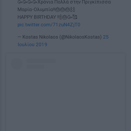
🥳🥳🥳🥳Χρόνια Πολλά στην Πριγκίπισσα
Μαρία-Ολυμπία!!🎂🎂🎂🍾🍾
HAPPY BIRTHDAY !!🍾🎂🥳🥰
pic.twitter.com/71zuN4ZjT0
— Kostas Nikolaos (@NikolaosKostas)
25
Ιουλίου 2019