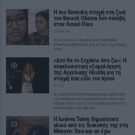
Η πιο δύσκολη στιγμή στη ζωή
του Barack Obama δεν συνέβη
στον Λευκό Οίκο
ΣΉΜΕΡΑ
Η νύχτα που ο Barack και η Michelle
Obama φοβήθηκαν για τη ζωή της κόρης
τους
«Δεν θα το ξεχάσω όσο ζω»: Η
συγκλονιστική εξομολόγηση
της Αγγελικής Ηλιάδη για τη
στιγμή που είδε τον Ιησού
ΧΤΕΣ
Η τραγουδίστρια περιέγραψε μέσα από
το Instagram μια εμπειρία που λέει πως
έζησε όταν ο γιος της νοσηλευόταν στο
νοσοκομείο της Αρτας.
Η Ιωάννα Τούνη δημοσίευσε
υλικό από τις διακοπές της στη
Μύκονο: Όσο και αν έχω