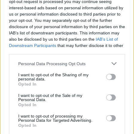
opt-out request is processed you may continue seeing
ΔΕΙΤΕ ΕΠΙΣΗΣ
interest-based ads based on personal information utilized by
us or personal information disclosed to third parties prior to
ΣΤΗΝ ΙΔΙΑ ΚΑΤΗΓΟΡΙΑ
your opt-out. You may separately opt-out of the further
disclosure of your personal information by third parties on the
IAB’s list of downstream participants. This information may
Αριελ Κωνσταντινίδη: Τώρα
also be disclosed by us to third parties on the
IAB’s List of
ασχολούνται με το δέρμα μου,
Downstream Participants
that may further disclose it to other
δεν πρόκειται να κρύβομαι
third parties.
ΣΉΜΕΡΑ
Δεν με αγγίζει, έχω ροδόχρου ακμή, η
Personal Data Processing Opt Outs
οποία επιδεινώθηκε από τις ορμόνες της
εγκυμοσύνης, ανέφερε η ηθοποιός
I want to opt-out of the Sharing of my
personal data.
Μύκονος: Ιταλοί παρτάρουν σε
Opted In
έξαλλη κατάσταση μέσα σε...
βανάκι ‑ Η αντίδραση του
I want to opt-out of the Sale of my
Personal Data.
οδηγού
Opted In
ΣΉΜΕΡΑ
I want to opt-out of processing my
Στα πλάνα που δημοσιεύει το Mykonos
Personal Data for Targeted Advertising.
live TV, οι επιβάτες φαίνονται να
Opted In
διασκεδάζουν με ιδιαίτερα έντονο
τρόπο, χοροπηδώντας, τραγουδώντας