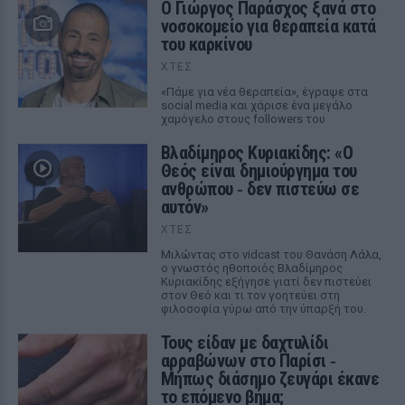
O Γιώργος Παράσχος ξανά στο
νοσοκομείο για θεραπεία κατά
του καρκίνου
ΧΤΕΣ
«Πάμε για νέα θεραπεία», έγραψε στα
social media και χάρισε ένα μεγάλο
χαμόγελο στους followers του
Βλαδίμηρος Κυριακίδης: «Ο
Θεός είναι δημιούργημα του
ανθρώπου ‑ δεν πιστεύω σε
αυτόν»
ΧΤΕΣ
Μιλώντας στο vidcast του Θανάση Λάλα,
ο γνωστός ηθοποιός Βλαδίμηρος
Κυριακίδης εξήγησε γιατί δεν πιστεύει
στον Θεό και τι τον γοητεύει στη
φιλοσοφία γύρω από την ύπαρξή του.
Τους είδαν με δαχτυλίδι
αρραβώνων στο Παρίσι ‑
Μήπως διάσημο ζευγάρι έκανε
το επόμενο βήμα;