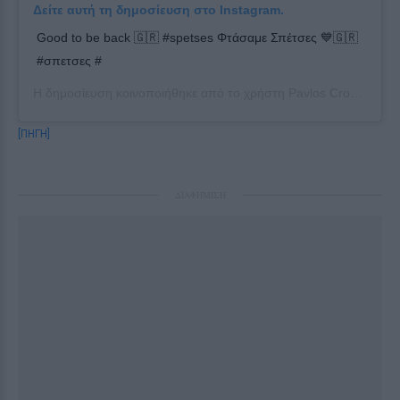
Δείτε αυτή τη δημοσίευση στο Instagram.
Good to be back 🇬🇷 #spetses Φτάσαμε Σπέτσες 💙🇬🇷
#σπετσες #
Η δημοσίευση κοινοποιήθηκε από το χρήστη
Pavlos Crown Prince
[ΠΗΓΗ]
ΔΙΑΦΗΜΙΣΗ