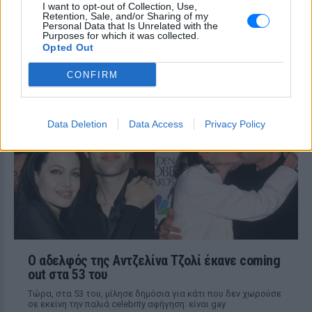
και φωνάζοντας μέσα στο όχημα
I want to opt-out of Collection, Use,
Retention, Sale, and/or Sharing of my
Η Μαρία Μενούνος φόρεσε
Personal Data that Is Unrelated with the
Purposes for which it was collected.
μπικίνι με τα χρώματα της
Opted Out
ελληνικής σημαίας
ΣΉΜΕΡΑ
CONFIRM
«Κάθε χρόνο η Ελλάδα μου χαρίζει κάτι
που δεν ήξερα ότι μου έλειπε» σημειώνει
η Μαρία Μενούνος στο post της
Data Deletion
Data Access
Privacy Policy
Ο αδελφός της Αντζελίνα Τζολί έκανε coming
out στα 53 του
Τώρα, στα 53 του, μίλησε δημόσια για κάτι που δεν χωρούσε
σε εκείνη την παλιά celebrity αφήγηση: είναι gay