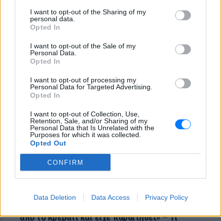
πάρτι
I want to opt-out of the Sharing of my
ΣΉΜΕΡΑ
personal data.
Χοροί, φωνές, φωτογραφίες: Λες και
Opted In
ήταν σε κλαμπ
I want to opt-out of the Sale of my
«Δεν δεχόμαστε τελεσίγραφα»:
Personal Data.
Η απάντηση της Ιταλίας στην
Opted In
Ισπανία
I want to opt-out of processing my
ΣΉΜΕΡΑ
Personal Data for Targeted Advertising.
Opted In
Αμετάπειστη παραμένει η ιταλική
κυβέρνηση
I want to opt-out of Collection, Use,
Retention, Sale, and/or Sharing of my
Personal Data that Is Unrelated with the
Purposes for which it was collected.
Opted Out
CONFIRM
Data Deletion
Data Access
Privacy Policy
Μαραντόνα: «Ήταν πρησμένος, δεν σηκωνόταν
από το κρεβάτι και είχε παραιτηθεί» – Τι