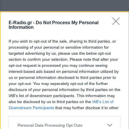
E-Radio.gr -
Do Not Process My Personal
Information
ΔΕΙΤΕ ΕΠΙΣΗΣ
If you wish to opt-out of the sale, sharing to third parties, or
ΣΤΗΝ ΙΔΙΑ ΚΑΤΗΓΟΡΙΑ
processing of your personal or sensitive information for
targeted advertising by us, please use the below opt-out
Πάνω από 45.000 διελεύσεις
section to confirm your selection. Please note that after your
ημερησίως στους Ευζώνους:
opt-out request is processed you may continue seeing
Μαζική άφιξη τουριστών από
interest-based ads based on personal information utilized by
τα Βαλκάνια
us or personal information disclosed to third parties prior to
your opt-out. You may separately opt-out of the further
ΣΉΜΕΡΑ
disclosure of your personal information by third parties on the
Προσωρινή αναστολή των βιομετρικών
IAB’s list of downstream participants. This information may
ελέγχων για να επισπευστεί η διέλευση
των ταξιδιωτών
also be disclosed by us to third parties on the
IAB’s List of
Downstream Participants
that may further disclose it to other
Μύκονος: Ιταλοί τουρίστες
third parties.
έκαναν «κλαμπ» βανάκι transfer
‑ Αντιδράσεις για το ξέφρενο
Personal Data Processing Opt Outs