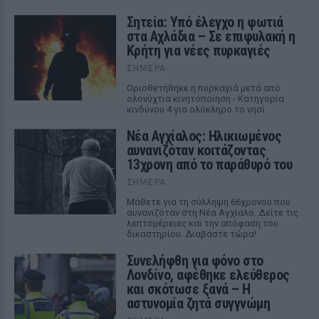
Σητεία: Υπό έλεγχο η φωτιά
στα Αχλάδια – Σε επιφυλακή η
Κρήτη για νέες πυρκαγιές
ΣΉΜΕΡΑ
Οριοθετήθηκε η πυρκαγιά μετά από
ολονύχτια κινητοποίηση - Κατηγορία
κινδύνου 4 για ολόκληρο το νησί
Νέα Αγχίαλος: Ηλικιωμένος
αυνανιζόταν κοιτάζοντας
13χρονη από το παράθυρό του
ΣΉΜΕΡΑ
Μάθετε για τη σύλληψη 66χρονου που
αυνανιζόταν στη Νέα Αγχίαλο. Δείτε τις
λεπτομέρειες και την απόφαση του
δικαστηρίου. Διαβάστε τώρα!
Συνελήφθη για φόνο στο
Λονδίνο, αφέθηκε ελεύθερος
και σκότωσε ξανά – Η
αστυνομία ζητά συγγνώμη