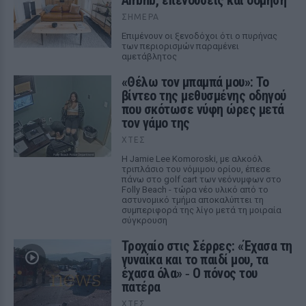
Airbnb, επενδύσεις και δόμηση
ΣΉΜΕΡΑ
Επιμένουν οι ξενοδόχοι ότι ο πυρήνας
των περιορισμών παραμένει
αμετάβλητος
«Θέλω τον μπαμπά μου»: Το
βίντεο της μεθυσμένης οδηγού
που σκότωσε νύφη ώρες μετά
τον γάμο της
ΧΤΕΣ
Η Jamie Lee Komoroski, με αλκοόλ
τριπλάσιο του νόμιμου ορίου, έπεσε
πάνω στο golf cart των νεόνυμφων στο
Folly Beach - τώρα νέο υλικό από το
αστυνομικό τμήμα αποκαλύπτει τη
συμπεριφορά της λίγο μετά τη μοιραία
σύγκρουση
Τροχαίο στις Σέρρες: «Έχασα τη
γυναίκα και το παιδί μου, τα
έχασα όλα» ‑ Ο πόνος του
πατέρα
ΧΤΕΣ