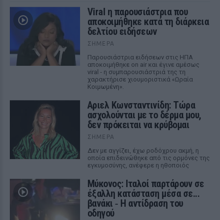
Viral η παρουσιάστρια που
αποκοιμήθηκε κατά τη διάρκεια
δελτίου ειδήσεων
ΣΉΜΕΡΑ
Παρουσιάστρια ειδήσεων στις ΗΠΑ
αποκοιμήθηκε on air και έγινε αμέσως
viral - η συμπαρουσιάστριά της τη
χαρακτήρισε χιουμοριστικά «Ωραία
Κοιμωμένη».
Αριελ Κωνσταντινίδη: Τώρα
ασχολούνται με το δέρμα μου,
δεν πρόκειται να κρύβομαι
ΣΉΜΕΡΑ
Δεν με αγγίζει, έχω ροδόχρου ακμή, η
οποία επιδεινώθηκε από τις ορμόνες της
εγκυμοσύνης, ανέφερε η ηθοποιός
Μύκονος: Ιταλοί παρτάρουν σε
έξαλλη κατάσταση μέσα σε...
βανάκι ‑ Η αντίδραση του
οδηγού