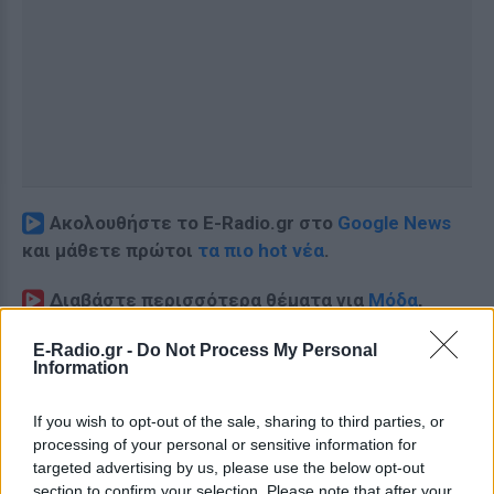
Ακολουθήστε το E-Radio.gr στο
Google News
και μάθετε πρώτοι
τα πιο hot νέα
.
Διαβάστε περισσότερα θέματα για
Μόδα
,
Ομορφιά
,
Σχέσεις
και φυσικά
Celebrities
στο νέο
E-Radio.gr -
Do Not Process My Personal
Pink.gr
!
Information
Ακολουθήστε το E-Radio.gr και στο Instagram
If you wish to opt-out of the sale, sharing to third parties, or
processing of your personal or sensitive information for
ΔΙΑΦΗΜΙΣΗ
targeted advertising by us, please use the below opt-out
section to confirm your selection. Please note that after your