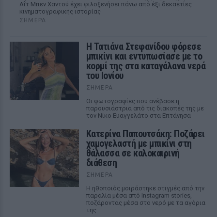
Αΐτ Μπεν Χαντού έχει φιλοξενήσει πάνω από έξι δεκαετίες
κινηματογραφικής ιστορίας
ΣΉΜΕΡΑ
Η Τατιάνα Στεφανίδου φόρεσε
μπικίνι και εντυπωσίασε με το
κορμί της στα καταγάλανα νερά
του Ιονίου
ΣΉΜΕΡΑ
Οι φωτογραφίες που ανέβασε η
παρουσιάστρια από τις διακοπές της με
τον Νίκο Ευαγγελάτο στα Επτάνησα
Κατερίνα Παπουτσάκη: Ποζάρει
χαμογελαστή με μπικίνι στη
θάλασσα σε καλοκαιρινή
διάθεση
ΣΉΜΕΡΑ
Η ηθοποιός μοιράστηκε στιγμές από την
παραλία μέσα από Instagram stories,
ποζάροντας μέσα στο νερό με τα αγόρια
της