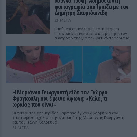
Ιωάννα Τούνη: Αδημοσίευτη
φωτογραφία από Ίμπιζα με τον
Δημήτρη Σπυριδωνίδη
ΣΉΜΕΡΑ
Η influencer ανέβασε στο Instagram
throwback στιγμιότυπο και ρώτησε τον
σύντροφό της για τον φετινό προορισμό
Η Μαριάννα Γεωργαντή είδε τον Γιώργο
Φραγκούλη και έμεινε άφωνη: «Καλέ, τι
ωραίος που είναι»
Οι τίτλοι της εφημερίδας Espresso έγιναν αφορμή για ένα
χαριτωμένο σχόλιο στην εκπομπή της Μαριάννας Γεωργαντή
και του Γιάννη Κολοκυθά
ΣΉΜΕΡΑ