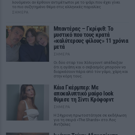
λουόμενοι αν έρθουν αντιμέτωποι με το ψάρι που έχει γίνει
το πιο συζητημένο θέμα στις ελληνικές παραλίες
ΣΉΜΕΡΑ
Μπαντέρας – Γκρίφιθ: Το
μυστικό που τους κρατά
«καλύτερους φίλους» 11 χρόνια
μετά
ΣΉΜΕΡΑ
Οι δύο σταρ του Χόλιγουντ απέδειξαν
ότι η αγάπη και ο σεβασμός μπορούν να
διαρκέσουν πέρα από τον γάμο, χάρη και
στην κόρη τους.
Κάια Γκέρμπερ: Με
αποκαλυπτικό μαύρο look
θύμισε τη Σίντι Κρόφορντ
ΣΉΜΕΡΑ
Η 24χρονη πρωτοστάτησε σε εκδήλωση
για τη σειρά «The Shards» στο Λος
Αντζελες