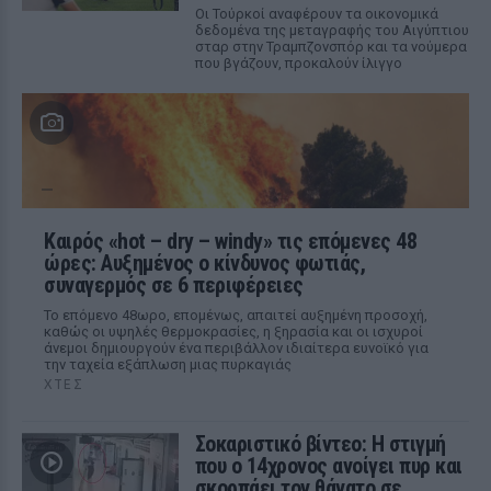
Οι Τούρκοί αναφέρουν τα οικονομικά
δεδομένα της μεταγραφής του Αιγύπτιου
σταρ στην Τραμπζονσπόρ και τα νούμερα
που βγάζουν, προκαλούν ίλιγγο
Καιρός «hot – dry – windy» τις επόμενες 48
ώρες: Αυξημένος ο κίνδυνος φωτιάς,
συναγερμός σε 6 περιφέρειες
Το επόμενο 48ωρο, επομένως, απαιτεί αυξημένη προσοχή,
καθώς οι υψηλές θερμοκρασίες, η ξηρασία και οι ισχυροί
άνεμοι δημιουργούν ένα περιβάλλον ιδιαίτερα ευνοϊκό για
την ταχεία εξάπλωση μιας πυρκαγιάς
ΧΤΕΣ
Σοκαριστικό βίντεο: Η στιγμή
που ο 14χρονος ανοίγει πυρ και
σκορπάει τον θάνατο σε