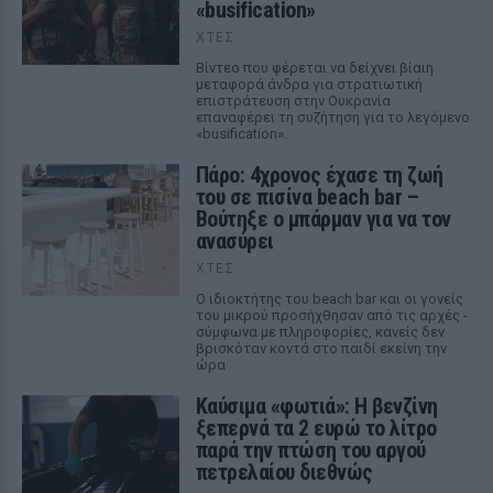
«busification»
ΧΤΕΣ
Βίντεο που φέρεται να δείχνει βίαιη
μεταφορά άνδρα για στρατιωτική
επιστράτευση στην Ουκρανία
επαναφέρει τη συζήτηση για το λεγόμενο
«busification».
Πάρο: 4χρονος έχασε τη ζωή
του σε πισίνα beach bar –
Βούτηξε ο μπάρμαν για να τον
ανασύρει
ΧΤΕΣ
Ο ιδιοκτήτης του beach bar και οι γονείς
του μικρού προσήχθησαν από τις αρχές -
σύμφωνα με πληροφορίες, κανείς δεν
βρισκόταν κοντά στο παιδί εκείνη την
ώρα
Καύσιμα «φωτιά»: Η βενζίνη
ξεπερνά τα 2 ευρώ το λίτρο
παρά την πτώση του αργού
πετρελαίου διεθνώς