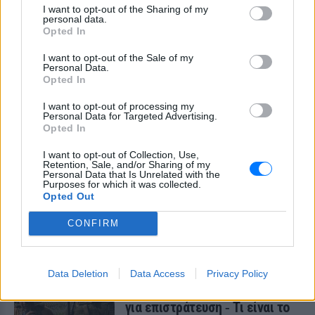
Λαγονήσι, κοντά στην παραλία Πεύκο - το
I want to opt-out of the Sharing of my
ενοικιαζόμενο όχημα επέβαιναν τέσσερα
personal data.
άτομα, ενώ η κατάσταση ενός εκ των
Opted In
τραυματιών εμπνέει ανησυχία.
I want to opt-out of the Sale of my
Personal Data.
Opted In
I want to opt-out of processing my
Personal Data for Targeted Advertising.
Opted In
I want to opt-out of Collection, Use,
Ουκρανία: Βίντεο σοκ με 19χρονο να οδηγείται
Retention, Sale, and/or Sharing of my
με τη βία για επιστράτευση ‑ Τι είναι το
Personal Data that Is Unrelated with the
Purposes for which it was collected.
«busification»
Opted Out
Βίντεο που φέρεται να δείχνει βίαιη μεταφορά άνδρα για
στρατιωτική επιστράτευση στην Ουκρανία επαναφέρει τη
CONFIRM
συζήτηση για το λεγόμενο «busification».
ΧΤΕΣ
Data Deletion
Data Access
Privacy Policy
Ουκρανία: Βίντεο σοκ με
19χρονο να οδηγείται με τη βία
για επιστράτευση ‑ Τι είναι το