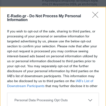
Η προθεσμία υποβολής αιτήσεων λήγει
στις 21 Αυγούστου 2026, με επιδότηση
έως 600 ευρώ ανάλογα με την κατηγορία
δικαιούχου και την περίοδο διαμονής.
E-Radio.gr -
Do Not Process My Personal
4χρονος στην Πάρο:
Information
Ανθρωποκτονία από αμέλεια
στο beach bar ‑ Τι έδειξε η
If you wish to opt-out of the sale, sharing to third parties, or
έρευνα
processing of your personal or sensitive information for
ΠΡΙΝ 9 ΏΡΕΣ
targeted advertising by us, please use the below opt-out
section to confirm your selection. Please note that after your
Γονείς και ιδιοκτήτης του beach bar στη
φημισμένη παραλία της Πάρου
opt-out request is processed you may continue seeing
αντιμετωπίζουν κατηγορίες μετά τον
interest-based ads based on personal information utilized by
πνιγμό του μικρού παιδιού σε πισίνα - ο
us or personal information disclosed to third parties prior to
ιδιοκτήτης, δηλωμένος ως
ναυαγοσώστης, παραπέμπεται στον
your opt-out. You may separately opt-out of the further
εισαγγελέα
disclosure of your personal information by third parties on the
IAB’s list of downstream participants. This information may
Τροχαίο στη λεωφόρο
Αθηνών‑Σουνίου: Αναστροφή ΙΧ
also be disclosed by us to third parties on the
IAB’s List of
συνέτριψε μηχανή της ΔΙΑΣ ‑
Downstream Participants
that may further disclose it to other
Δύο αστυνομικοί τραυματίες
third parties.
ΠΡΙΝ 9 ΏΡΕΣ
Personal Data Processing Opt Outs
Το περιστατικό σημειώθηκε στο