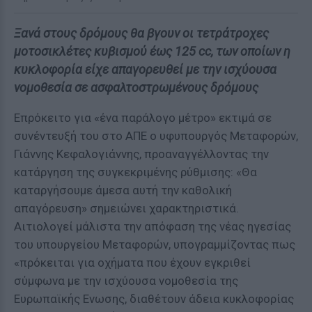
Ξανά στους δρόµους θα βγουν οι τετράτροχες
µοτοσικλέτες κυβισµού έως 125 cc, των οποίων η
κυκλοφορία είχε απαγορευθεί µε την ισχύουσα
νοµοθεσία σε ασφαλτοστρωµένους δρόµους
Επρόκειτο για «ένα παράλογο µέτρο» εκτιµά σε
συνέντευξή του στο ΑΠΕ ο υφυπουργός Μεταφορών,
Γιάννης Κεφαλογιάννης, προαναγγέλλοντας την
κατάργηση της συγκεκριµένης ρύθµισης: «Θα
καταργήσουµε άµεσα αυτή την καθολική
απαγόρευση» σηµειώνει χαρακτηριστικά.
Αιτιολογεί µάλιστα την απόφαση της νέας ηγεσίας
του υπουργείου Μεταφορών, υπογραµµίζοντας πως
«πρόκειται για οχήµατα που έχουν εγκριθεί
σύµφωνα µε την ισχύουσα νοµοθεσία της
Ευρωπαϊκής Ενωσης, διαθέτουν άδεια κυκλοφορίας