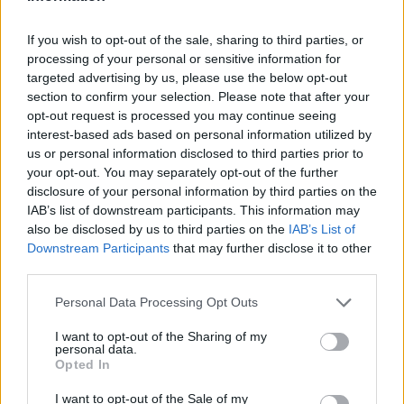
If you wish to opt-out of the sale, sharing to third parties, or
processing of your personal or sensitive information for
targeted advertising by us, please use the below opt-out
section to confirm your selection. Please note that after your
opt-out request is processed you may continue seeing
ΔΕΙΤΕ ΕΠΙΣΗΣ
interest-based ads based on personal information utilized by
us or personal information disclosed to third parties prior to
your opt-out. You may separately opt-out of the further
ΣΤΗΝ ΙΔΙΑ ΚΑΤΗΓΟΡΙΑ
disclosure of your personal information by third parties on the
IAB’s list of downstream participants. This information may
Ουκρανία: Βίντεο σοκ με
also be disclosed by us to third parties on the
IAB’s List of
19χρονο να οδηγείται με τη βία
Downstream Participants
that may further disclose it to other
για επιστράτευση ‑ Τι είναι το
third parties.
«busification»
Personal Data Processing Opt Outs
ΣΉΜΕΡΑ
Βίντεο που φέρεται να δείχνει βίαιη
I want to opt-out of the Sharing of my
μεταφορά άνδρα για στρατιωτική
personal data.
επιστράτευση στην Ουκρανία
Opted In
επαναφέρει τη συζήτηση για το λεγόμενο
«busification».
I want to opt-out of the Sale of my