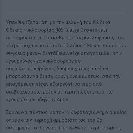
Υπενθυµίζεται ότι µε την αλλαγή του Κώδικα
Οδικής Κυκλοφορίας (ΚΟΚ) είχε θεσπιστεί η
αυστηροποίηση του καθεστώτος κυκλοφορίας των
τετράτροχων µοτοσικλετών έως 125 κ.ε. Βάσει των
συγκεκριµένων διατάξεων, είχε απαγορευθεί στις
«γουρούνες» να κυκλοφορούν σε
ασφαλτοστρωµένους δρόµους, τους οποίους
µπορούσαν να διασχίζουν µόνο καθέτως. Από την
απαγόρευση είχαν εξαιρεθεί, ύστερα από
διαβουλεύσεις, µόνον οι περιπτώσεις που τις
«γουρούνες» οδηγούν ΑµΕΑ.
Σύµφωνα, πάντως, µε τον κ. Κεφαλογιάννη, ο οικείος
δήµος στην περιοχή αρµοδιότητάς του θα
διατηρήσει τη δυνατότητα να θέτει περιορισµούς