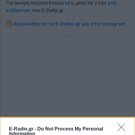
Για ακόμη περισσότερα
νέα
, μπείτε στην
ροή
ειδήσεων
του E-Daily.gr
Ακολουθήστε το E-Radio.gr και στο Instagram
ΔΙΑΦΗΜΙΣΗ
E-Radio.gr -
Do Not Process My Personal
Information