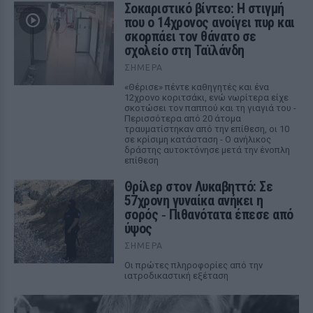
Σοκαριστικό βίντεο: Η στιγμή
που ο 14χρονος ανοίγει πυρ και
σκορπάει τον θάνατο σε
σχολείο στη Ταϊλάνδη
ΣΉΜΕΡΑ
«Θέρισε» πέντε καθηγητές και ένα
12χρονο κοριτσάκι, ενώ νωρίτερα είχε
σκοτώσει τον παππού και τη γιαγιά του -
Περισσότερα από 20 άτομα
τραυματίστηκαν από την επίθεση, οι 10
σε κρίσιμη κατάσταση - Ο ανήλικος
δράστης αυτοκτόνησε μετά την ένοπλη
επίθεση
Θρίλερ στον Λυκαβηττό: Σε
57χρονη γυναίκα ανήκει η
σορός ‑ Πιθανότατα έπεσε από
ύψος
ΣΉΜΕΡΑ
Οι πρώτες πληροφορίες από την
ιατροδικαστική εξέταση