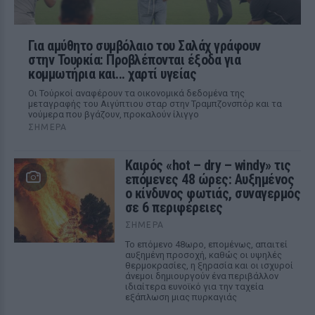
Για αμύθητο συμβόλαιο του Σαλάχ γράφουν
στην Τουρκία: Προβλέπονται έξοδα για
κομμωτήρια και... χαρτί υγείας
Οι Τούρκοί αναφέρουν τα οικονομικά δεδομένα της
μεταγραφής του Αιγύπτιου σταρ στην Τραμπζονσπόρ και τα
νούμερα που βγάζουν, προκαλούν ίλιγγο
ΣΉΜΕΡΑ
Καιρός «hot – dry – windy» τις
επόμενες 48 ώρες: Αυξημένος
ο κίνδυνος φωτιάς, συναγερμός
σε 6 περιφέρειες
ΣΉΜΕΡΑ
Το επόμενο 48ωρο, επομένως, απαιτεί
αυξημένη προσοχή, καθώς οι υψηλές
θερμοκρασίες, η ξηρασία και οι ισχυροί
άνεμοι δημιουργούν ένα περιβάλλον
ιδιαίτερα ευνοϊκό για την ταχεία
εξάπλωση μιας πυρκαγιάς