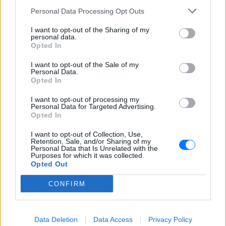
Personal Data Processing Opt Outs
I want to opt-out of the Sharing of my
personal data.
Opted In
ΔΕΙΤΕ ΕΠΙΣΗΣ
I want to opt-out of the Sale of my
Personal Data.
Opted In
ΣΤΗΝ ΙΔΙΑ ΚΑΤΗΓΟΡΙΑ
I want to opt-out of processing my
Personal Data for Targeted Advertising.
Βάλια Χατζηθεοδώρου: Μπικίνι
Opted In
και βραδινές έξοδοι στη
Μύκονο – Οι φωτογραφίες της
I want to opt-out of Collection, Use,
Retention, Sale, and/or Sharing of my
ΣΉΜΕΡΑ
Personal Data that Is Unrelated with the
Purposes for which it was collected.
Η παρουσιάστρια μοιράστηκε στο
Opted Out
Instagram σειρά στιγμιότυπων από τις
καλοκαιρινές της διακοπές στο «νησί
των ανέμων».
CONFIRM
Η Γαρυφαλλιά Καληφώνη στην
Πάρο με μαύρο μπικίνι ‑ δείτε
τις πόζες της
Data Deletion
Data Access
Privacy Policy