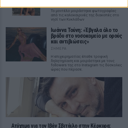
ΣΉΜΕΡΑ
Το μοντέλο μοιράστηκε φωτογραφίες
από τις καλοκαιρινές της διακοπές στο
νησί των Κυκλάδων
Ιωάννα Τούνη: «Έβγαλα όλο το
βράδυ στο νοσοκομείο με ορούς
και αντιβιώσεις»
ΣΉΜΕΡΑ
Η επιχειρηματίας έπαθε τροφική
δηλητηρίαση και μοιράστηκε με τους
followers της στο Instagram τις δύσκολες
ώρες που πέρασε.
Ατύχημα για τον Ιβάν Σβιτάιλο στην Κέρκυρα: