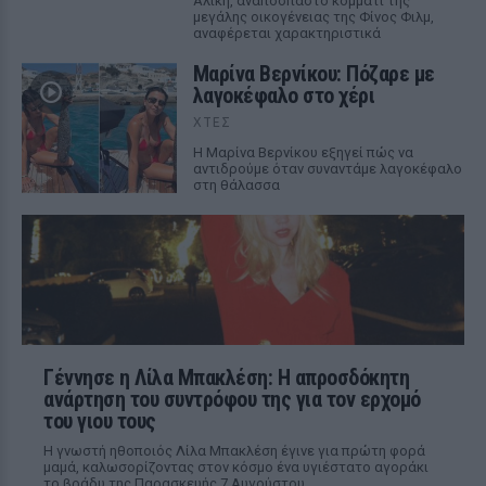
Αλίκη, αναπόσπαστο κομμάτι της
μεγάλης οικογένειας της Φίνος Φιλμ,
αναφέρεται χαρακτηριστικά
Μαρίνα Βερνίκου: Πόζαρε με
λαγοκέφαλο στο χέρι
ΧΤΕΣ
Η Μαρίνα Βερνίκου εξηγεί πώς να
αντιδρούμε όταν συναντάμε λαγοκέφαλο
στη θάλασσα
Γέννησε η Λίλα Μπακλέση: Η απροσδόκητη
ανάρτηση του συντρόφου της για τον ερχομό
του γιου τους
Η γνωστή ηθοποιός Λίλα Μπακλέση έγινε για πρώτη φορά
μαμά, καλωσορίζοντας στον κόσμο ένα υγιέστατο αγοράκι
το βράδυ της Παρασκευής 7 Αυγούστου.