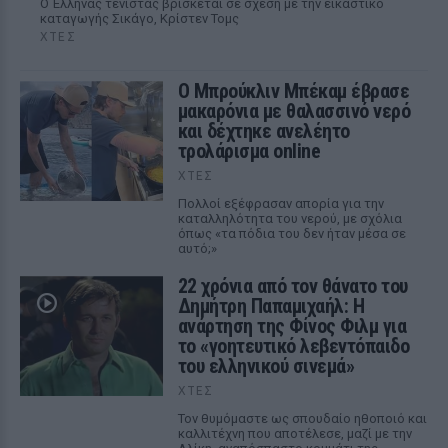
Ο Έλληνας τενίστας βρίσκεται σε σχέση με την εικαστικό
καταγωγής Σικάγο, Κρίστεν Τομς
ΧΤΕΣ
Ο Μπρούκλιν Μπέκαμ έβρασε
μακαρόνια με θαλασσινό νερό
και δέχτηκε ανελέητο
τρολάρισμα online
ΧΤΕΣ
Πολλοί εξέφρασαν απορία για την
καταλληλότητα του νερού, με σχόλια
όπως «τα πόδια του δεν ήταν μέσα σε
αυτό;»
22 χρόνια από τον θάνατο του
Δημήτρη Παπαμιχαήλ: Η
ανάρτηση της Φίνος Φιλμ για
το «γοητευτικό λεβεντόπαιδο
του ελληνικού σινεμά»
ΧΤΕΣ
Τον θυμόμαστε ως σπουδαίο ηθοποιό και
καλλιτέχνη που αποτέλεσε, μαζί με την