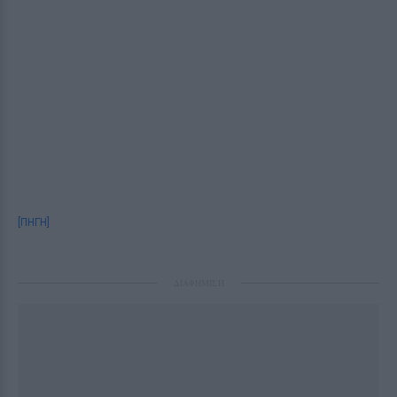
[ΠΗΓΗ]
ΔΙΑΦΗΜΙΣΗ