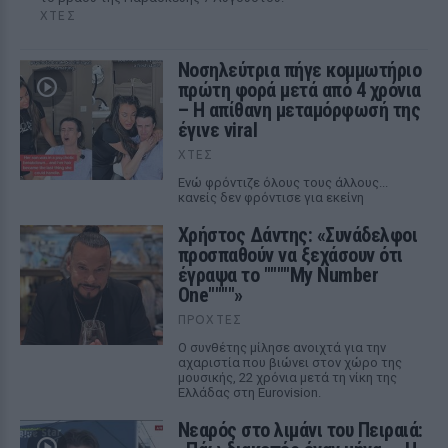
ΧΤΕΣ
Νοσηλεύτρια πήγε κομμωτήριο
πρώτη φορά μετά από 4 χρόνια
– Η απίθανη μεταμόρφωσή της
έγινε viral
ΧΤΕΣ
Ενώ φρόντιζε όλους τους άλλους...
κανείς δεν φρόντισε για εκείνη
Χρήστος Δάντης: «Συνάδελφοι
προσπαθούν να ξεχάσουν ότι
έγραψα το """"My Number
One""""»
ΠΡΟΧΤΈΣ
Ο συνθέτης μίλησε ανοιχτά για την
αχαριστία που βιώνει στον χώρο της
μουσικής, 22 χρόνια μετά τη νίκη της
Ελλάδας στη Eurovision.
Νεαρός στο λιμάνι του Πειραιά: