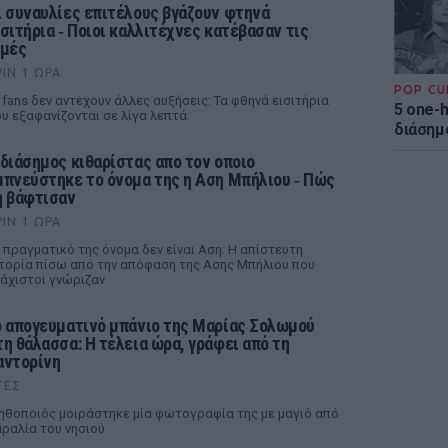
ι συναυλίες επιτέλους βγάζουν φτηνά
ισιτήρια ‑ Ποιοι καλλιτέχνες κατέβασαν τις
ιμές
ΡΙΝ 1 ΏΡΑ
POP CU
 fans δεν αντέχουν άλλες αυξήσεις: Τα φθηνά εισιτήρια
5 one-h
υ εξαφανίζονται σε λίγα λεπτά
διάσημ
 διάσημος κιθαρίστας απο τον οποιο
μπνεύστηκε το όνομα της η Αση Μπήλιου ‑ Πώς
η βάφτισαν
ΡΙΝ 1 ΏΡΑ
 πραγματικό της όνομα δεν είναι Αση: Η απίστευτη
τορία πίσω από την απόφαση της Ασης Μπήλιου που
άχιστοι γνώριζαν
ο απογευματινό μπάνιο της Μαρίας Σολωμού
τη θάλασσα: Η τέλεια ώρα, γράφει από τη
αντορίνη
ΤΕΣ
ηθοποιός μοιράστηκε μία φωτογραφία της με μαγιό από
ραλία του νησιού