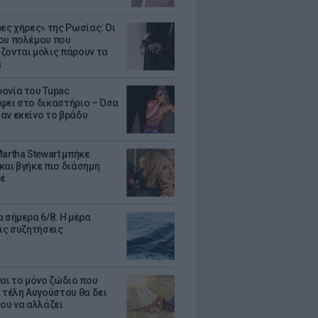
ρες χήρες» της Ρωσίας: Οι
ου πολέμου που
ζονται μόλις πάρουν τα
α
ονία του Tupac
φει στο δικαστήριο – Όσα
αν εκείνο το βράδυ
artha Stewart μπήκε
και βγήκε πιο διάσημη
έ
 σήμερα 6/8: Η μέρα
τις συζητήσεις
ναι το μόνο ζώδιο που
α τέλη Αυγούστου θα δει
του να αλλάζει