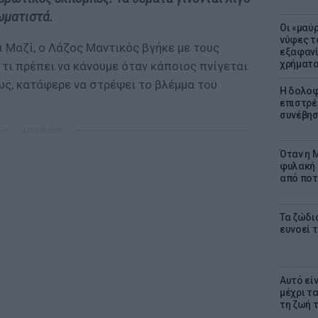
ωματιστά.
Οι «μαύ
νύφες τ
ι Μαζί, ο Λάζος Μαντικός βγήκε με τους
εξαφανί
χρήματ
τι πρέπει να κάνουμε όταν κάποιος πνίγεται
ως, κατάφερε να στρέψει το βλέμμα του
Η δολοφ
επιστρέ
συνέβησ
ΔΙΑΦΗΜΙΣΗ
Όταν η M
φυλακή 
από ποτ
Τα ζώδια
ευνοεί 
Αυτό εί
μέχρι τ
τη ζωή 