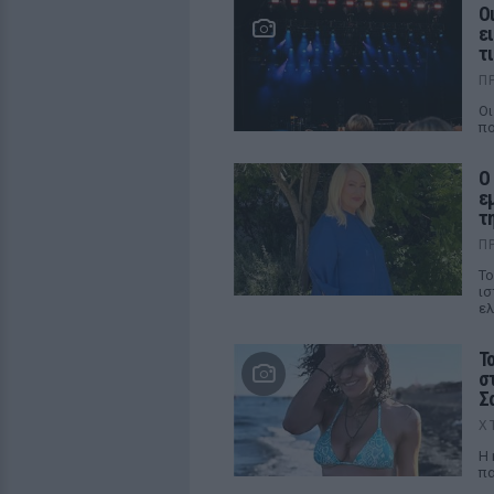
Ο
ε
τ
Π
Οι
πο
Ο
ε
τ
Π
Το
ισ
ελ
Τ
σ
Σ
Χ
Η 
πα