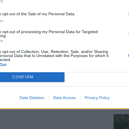
In
o opt-out of the Sale of my Personal Data.
In
LIFESTY
to opt-out of processing my Personal Data for Targeted
Οι συν
ing.
εισιτήρ
In
gr στο
Google News
και μάθετε πρώτοι
τα
τις τιμ
o opt-out of Collection, Use, Retention, Sale, and/or Sharing
ersonal Data that Is Unrelated with the Purposes for which it
lected.
έματα για
Μόδα
,
Ομορφιά
,
Σχέσεις
και
Out
ink.gr
!
CONFIRM
r και στο Instagram
ΔΙΑΦΗΜΙΣΗ
ΕΥ ΖΗΝ
Data Deletion
Data Access
Privacy Policy
Γιατί γ
και πώ