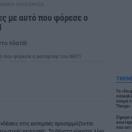
ΗΝΙΚΗ ΤΗΛΕΟΡΑΣΗ
ς με αυτό που φόρεσε ο 
1
στο πλατό!
ΔΙΑΦΗΜΙΣΗ
TREN
Το «δαι
ανακαλύ
όνομά τ
Things»
Σήμερα 
εσωτερι
υνδέσεις στις εκπομπές προσαρμόζονται
που αυτ
ερωτικές εκπομπές. Τα θέματα γίνονται λίγο