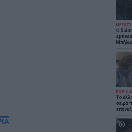
LIFESTY
Ο διάσ
εμπνεύ
Μπήλιο
POP CU
Το ελλη
σειρά 
επαναλ
ΡΙΑ