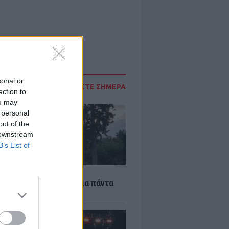
sonal or
ΔΙΑΒΑΣΤΕ ΣΗΜΕΡΑ
ection to
ou may
 personal
out of the
 downstream
B’s List of
Α
τέκτονας που άλλαξε για πάντα
ήνα