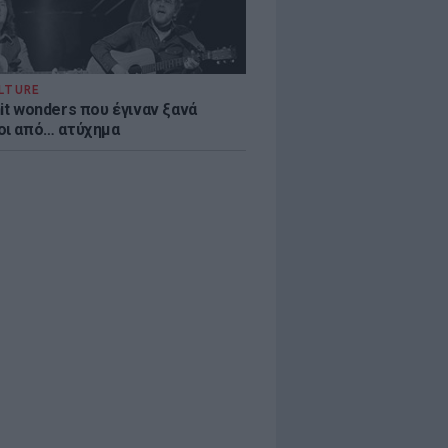
LTURE
it wonders που έγιναν ξανά
οι από… ατύχημα