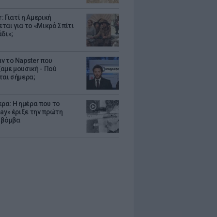
r: Γιατί η Αμερική
ται για το «Μικρό Σπίτι
δι»;
ν το Napster που
αμε μουσική - Πού
ται σήμερα;
ερα: Η ημέρα που το
Gay» έριξε την πρώτη
 βόμβα