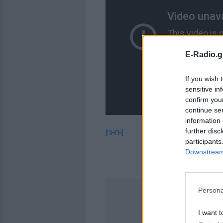
E-Radio.g
If you wish 
sensitive in
confirm you
continue se
information 
further disc
[ΠΗΓΗ]
participants
Downstream 
Persona
I want t