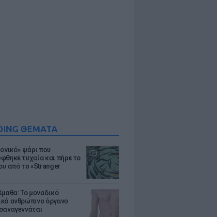
DING ΘΕΜΑΤΑ
μονικό» ψάρι που
φθηκε τυχαία και πήρε το
ου από το «Stranger
έμαθα: Το μοναδικό
κό ανθρώπινο όργανο
οαναγεννάται