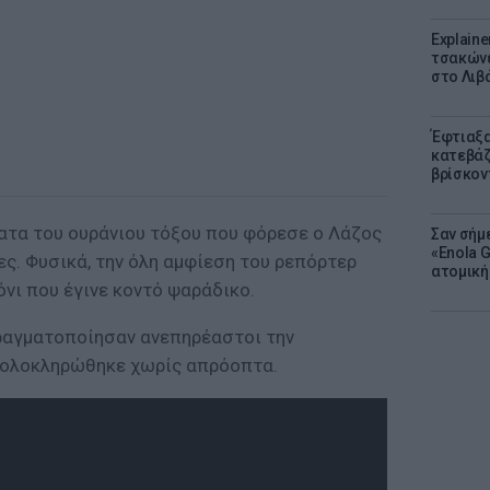
Explaine
τσακώνε
στο Λιβά
Έφτιαξα
κατεβάζ
βρίσκον
τα του ουράνιου τόξου που φόρεσε ο Λάζος
Σαν σήμ
«Enola 
λες. Φυσικά, την όλη αμφίεση του ρεπόρτερ
ατομική
νι που έγινε κοντό ψαράδικο.
ραγματοποίησαν ανεπηρέαστοι την
 ολοκληρώθηκε χωρίς απρόοπτα.