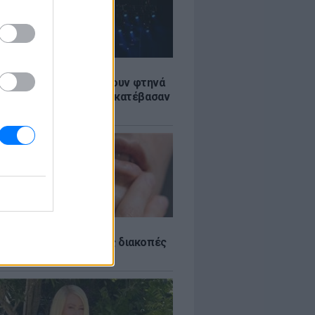
LE
αυλίες επιτέλους βγάζουν φτηνά
ια - Ποιοι καλλιτέχνες κατέβασαν
ές
εμίζουμε σπυράκια στις διακοπές
ς θα τα προλάβεις