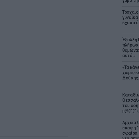
γάμο τη
Τροχαίο
γυναίκα 
έχασα ό
Έξαλλη 
πλήρωσε
θαμώνα:
αυτό;»
«Τα κάν
χωρίς ε
Δούσης.
Καταδίω
Θεσσαλο
του οδη
μ@@@»,
Αρχεία 
σκάφη 1
σφαίρα 
νέα απο