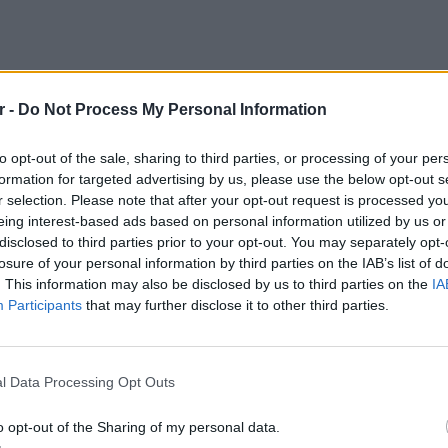
r -
Do Not Process My Personal Information
to opt-out of the sale, sharing to third parties, or processing of your per
formation for targeted advertising by us, please use the below opt-out s
r selection. Please note that after your opt-out request is processed y
eing interest-based ads based on personal information utilized by us or
disclosed to third parties prior to your opt-out. You may separately opt-
losure of your personal information by third parties on the IAB’s list of
. This information may also be disclosed by us to third parties on the
IA
Participants
that may further disclose it to other third parties.
μια εγκυμοσύνη, τη γέννηση
γεγονότα γύρω από τα
LIFESTY
Το μαρο
l Data Processing Opt Outs
τον Nol
Thrones
o opt-out of the Sharing of my personal data.
της Βα