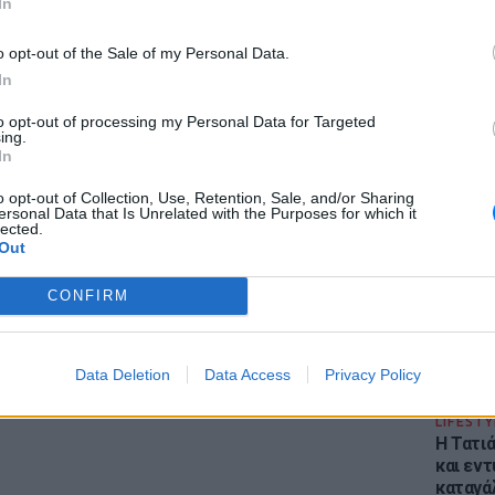
In
ΜΙΣΗ
o opt-out of the Sale of my Personal Data.
In
to opt-out of processing my Personal Data for Targeted
ing.
In
ΕΙΔΗΣΕΙ
Φωτιά 
o opt-out of Collection, Use, Retention, Sale, and/or Sharing
ersonal Data that Is Unrelated with the Purposes for which it
Στεφάνι
lected.
εκκένω
Out
CONFIRM
Data Deletion
Data Access
Privacy Policy
LIFESTY
Η Τατι
και εν
καταγά