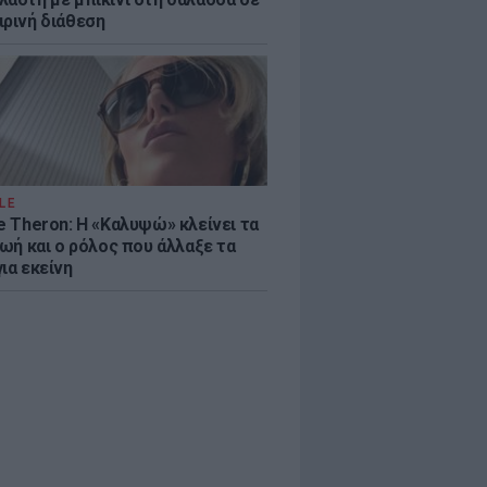
ιρινή διάθεση
LE
e Theron: Η «Καλυψώ» κλείνει τα
ζωή και ο ρόλος που άλλαξε τα
ια εκείνη