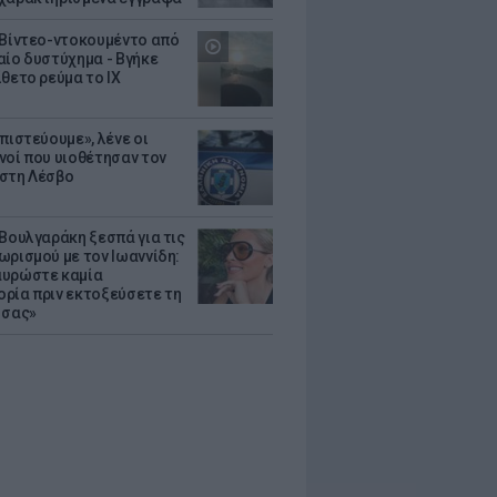
 Βίντεο-ντοκουμέντο από
αίο δυστύχημα - Βγήκε
ίθετο ρεύμα το ΙΧ
πιστεύουμε», λένε οι
νοί που υιοθέτησαν τον
στη Λέσβο
 Βουλγαράκη ξεσπά για τις
ωρισμού με τον Ιωαννίδη:
υρώστε καμία
ρία πριν εκτοξεύσετε τη
 σας»