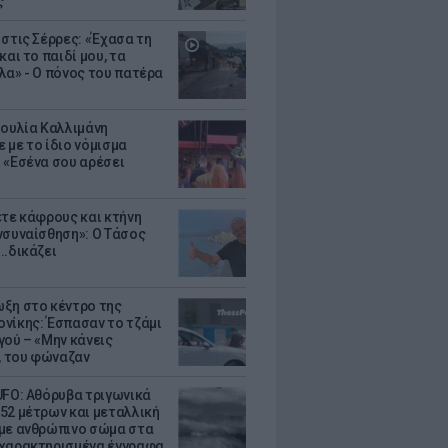
ς
 στις Σέρρες: «Έχασα τη
και το παιδί μου, τα
λα» - Ο πόνος του πατέρα
Ιουλία Καλλιμάνη
 με το ίδιο νόμισμα
 «Εσένα σου αρέσει
ετε κάφρους και κτήνη
νσυναίσθηση»: Ο Τάσος
..δικάζει
ξη στο κέντρο της
νίκης: Έσπασαν το τζάμι
γού – «Μην κάνεις
 του φώναζαν
UFO: Αθόρυβα τριγωνικά
52 μέτρων και μεταλλική
με ανθρώπινο σώμα στα
χαρακτηρισμένα έγγραφα