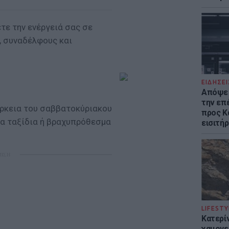
τε την ενέργειά σας σε
, συναδέλφους και
ΕΙΔΗΣΕΙ
Απόψε 
την επ
άρκεια του σαββατοκύριακου
προς Κα
μα ταξίδια ή βραχυπρόθεσμα
εισιτήρ
ΜΙΣΗ
LIFESTY
Κατερί
χαμογε