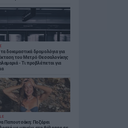
Σ
τα δοκιμαστικά δρομολόγια για
έκταση του Μετρό Θεσσαλονίκης
λαμαριά - Τι προβλέπεται για
ια
LE
να Παπουτσάκη: Ποζάρει
λαστή με μπικίνι στη θάλασσα σε