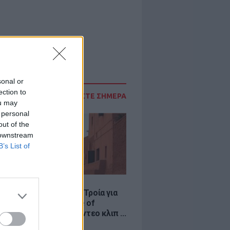
sonal or
ection to
ΔΙΑΒΑΣΤΕ ΣΗΜΕΡΑ
ou may
 personal
out of the
 downstream
B’s List of
LE
κινό χωριό που έγινε Τροία για
an, Yunkai για το Game of
 και σκηνικό για το βίντεο κλιπ ...
νδή