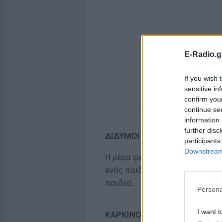
E-Radio.g
If you wish 
sensitive in
confirm you
continue se
information 
further disc
ΔΙΔΥΜΟΙ
participants
Downstream 
Η μέρα φέρνει νέα σχετικά με 
ενός παιδιού και σημαντικά 
παιδιά.
Persona
I want t
ΚΑΡΚΙΝΟΣ