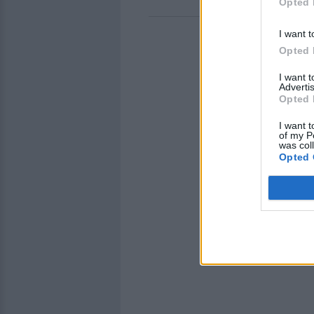
Opted 
ΔΙΑΦΗ
I want t
Opted 
I want 
Advertis
Opted 
I want t
of my P
was col
Opted 