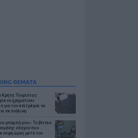
DING ΘΕΜΑΤΑ
ν Κρήτη: Τουρίστας
ησε να χρηματίσει
ο για του επιτρέψει να
ει σε ανήλικη
ον μπαμπά μου»: Το βίντεο
υσμένης οδηγού που
 νύφη ώρες μετά τον