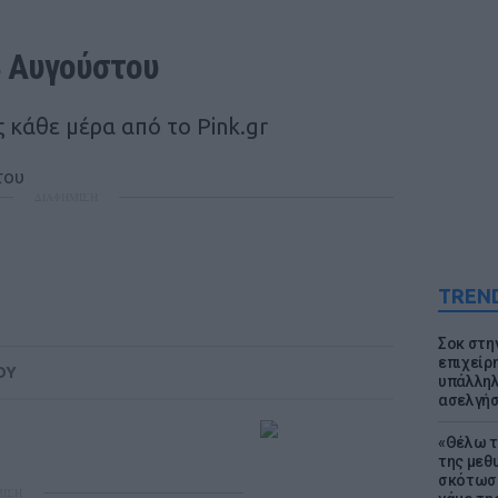
3 Αυγούστου
 κάθε μέρα από το Pink.gr
ΔΙΑΦΗΜΙΣΗ
TREN
Σοκ στη
επιχείρ
ΟΥ
υπάλληλ
ασελγήσ
«Θέλω τ
της μεθ
σκότωσε
ΜΙΣΗ