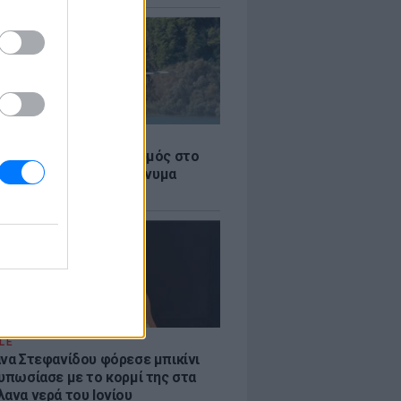
Σ
στην Κόρινθο: Συναγερμός στο
 - Εναέρια μέσα και μήνυμα
σης από το 112
LE
άνα Στεφανίδου φόρεσε μπικίνι
τυπωσίασε με το κορμί της στα
λανα νερά του Ιονίου