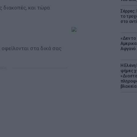
ς διακοπές, και τώρα
Σέρρες:
το τροχ
στο αντ
«Δεν το 
Αμερικα
 οφείλονται στα δικά σας
Αφγανό 
Η Ελένη
ΜΙΣΗ
φήμες χ
«Διαστα
πληροφο
βλακεία