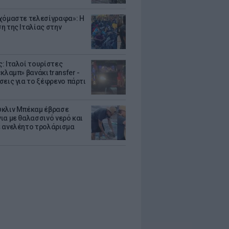
χόμαστε τελεσίγραφα»: Η
η της Ιταλίας στην
: Ιταλοί τουρίστες
κλαμπ» βανάκι transfer -
σεις για το ξέφρενο πάρτι
κλιν Μπέκαμ έβρασε
ια με θαλασσινό νερό και
 ανελέητο τρολάρισμα