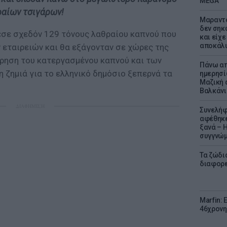
MEGA
αίων τσιγάρων!
Μαραντό
δεν σηκ
σε σχεδόν 129 τόνους λαθραίου καπνού που
και είχε
αποκάλυ
 εταιρειών και θα εξάγονταν σε χώρες της
τρηση του κατεργασμένου καπνού και των
Πάνω απ
 ζημιά για το ελληνικό δημόσιο ξεπερνά τα
ημερησί
Μαζική 
Βαλκάνι
ΔΙΑΦΗΜΙΣΗ
Συνελήφ
αφέθηκε
ξανά – 
συγγνώ
Τα ζώδια
διαφορ
Marfin: 
46χρονη