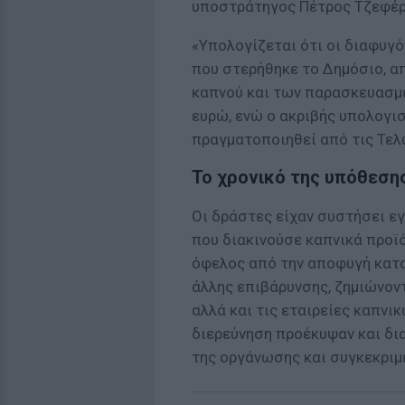
υποστράτηγος Πέτρος Τζεφέρ
«Υπολογίζεται ότι οι διαφυγό
που στερήθηκε το Δημόσιο, α
καπνού και των παρασκευασμέ
ευρώ, ενώ ο ακριβής υπολογι
πραγματοποιηθεί από τις Τελ
Το χρονικό της υπόθεση
Οι δράστες είχαν συστήσει ε
που διακινούσε καπνικά προϊ
όφελος από την αποφυγή κατα
άλλης επιβάρυνσης, ζημιώνοντ
αλλά και τις εταιρείες καπνι
διερεύνηση προέκυψαν και δι
της οργάνωσης και συγκεκριμ