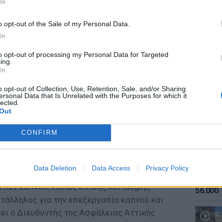
In
o opt-out of the Sale of my Personal Data.
In
to opt-out of processing my Personal Data for Targeted
ing.
ΕΙΔΗΣΕΙ
In
Καιρός:
σήμερα
o opt-out of Collection, Use, Retention, Sale, and/or Sharing
ersonal Data that Is Unrelated with the Purposes for which it
lected.
Out
CONFIRM
ησης συνελήφθησαν δέκα ημεδαποί, μέλη της
των ερευνών σε τρεις αποθήκες βρέθηκαν,
Data Deletion
Data Access
Privacy Policy
ΕΙΔΗΣΕΙ
καν πάνω από 128 τόνοι κατεργασμένου,
Αύγουσ
των καπνού, καθώς επίσης και πλήρης
56.000 
τάλληλος για την επεξεργασία καπνού και
έει ο Διευθυντής της Ασφάλειας Αττικής