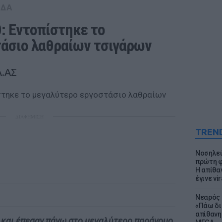
ΑΔΑ
: Εντοπίστηκε το 
τάσιο λαθραίων τσιγάρων
Λ.ΑΣ
ΔΙΑΦΗΜΙΣΗ
TREN
Νοσηλεύ
πρώτη φ
Η απίθα
έγινε vir
Νεαρός 
«Πάω δι
απίθανη
και έπεσαν πάνω στο μεγαλύτερο παράνομο