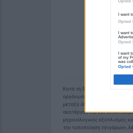
Opted 
I want t
Opted 
I want 
Advertis
Opted 
I want t
of my P
was col
Opted 
Κατά τη διάρκεια της επιχείρ
οργάνωσης, ενώ στο πλαίσιο 
μεταξύ άλλων, και κατασχέθη
ακατέργαστου και αποσπασμά
μηχανολογικός εξοπλισμός κα
την τυποποίηση τσιγάρων», λ