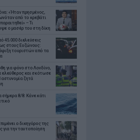
να: «Ήταν πρησμένος,
ωνόταν από το κρεβάτι
 παραιτηθεί» – Τι
ψε ο μασέρ του στη δίκη
ό 45.000 διελεύσεις
ως στους Ευζώνους:
άφιξη τουριστών από τα
α
θη για φόνο στο Λονδίνο,
 ελεύθερος και σκότωσε
Η αστυνομία ζητά
μη
 σήμερα 8/8: Κάνε κάτι
ετικό
Επιμένει ο δικηγόρος της
ς για την ταυτοποίηση