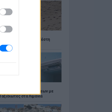
Σ
 Πού θα «χτυπήσει» η ζέστη
Σ
τος: Ρεκόρ Αναχωρήσεων με
Ταξιδιώτες στα Λιμάνια