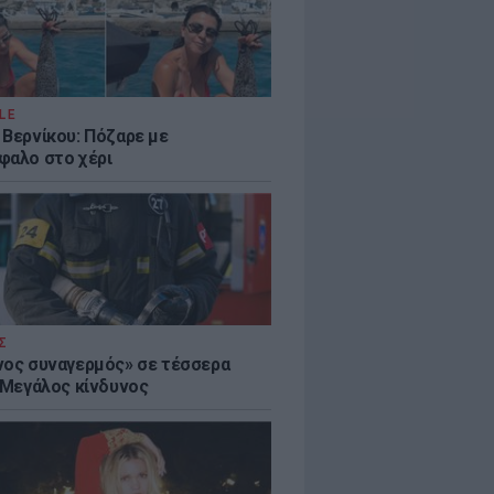
LE
 Βερνίκου: Πόζαρε με
φαλο στο χέρι
Σ
νος συναγερμός» σε τέσσερα
- Μεγάλος κίνδυνος