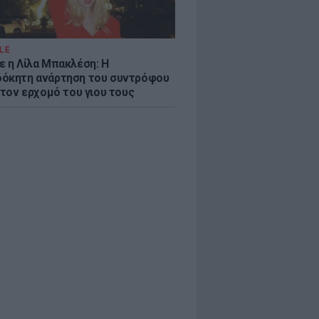
LE
ε η Λίλα Μπακλέση: Η
όκητη ανάρτηση του συντρόφου
 τον ερχομό του γιου τους