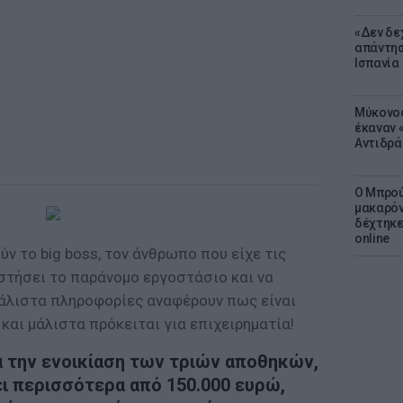
«Δεν δε
απάντησ
Ισπανία
Μύκονος
έκαναν «
Αντιδρά
Ο Μπρού
μακαρόν
δέχτηκε
online
ύν το big boss, τον άνθρωπο που είχε τις
 στήσει το παράνομο εργοστάσιο και να
Μάλιστα πληροφορίες αναφέρουν πως είναι
και μάλιστα πρόκειται για επιχειρηματία!
ια την ενοικίαση των τριών αποθηκών,
ι περισσότερα από 150.000 ευρώ,