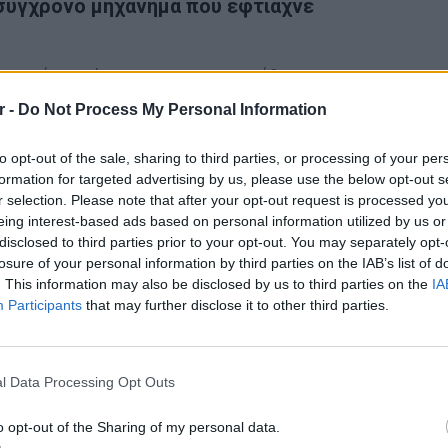
 σύγχρονο μηχάνημα που έφτιαχνε
ληματικής οργάνωσης πραγματοποιήθηκε
2019, συντονισμένη αστυνομική επιχείρηση
r -
Do Not Process My Personal Information
και Καλλιθέας Αττικής, του Κάστρου
θιώτιδας, με τη συνδρομή της
to opt-out of the sale, sharing to third parties, or processing of your per
Εγκλήματος και Εμπορίας Ανθρώπων της
formation for targeted advertising by us, please use the below opt-out s
r selection. Please note that after your opt-out request is processed y
ς και της Ειδικής Κατασταλτικής
eing interest-based ads based on personal information utilized by us or
.Κ.Α.Μ.)
disclosed to third parties prior to your opt-out. You may separately opt-
losure of your personal information by third parties on the IAB’s list of
ΔΙΑΦΗΜΙΣΗ
. This information may also be disclosed by us to third parties on the
IA
Participants
that may further disclose it to other third parties.
LIFESTY
22 χρό
Παπαμι
l Data Processing Opt Outs
για το
ελληνι
o opt-out of the Sharing of my personal data.