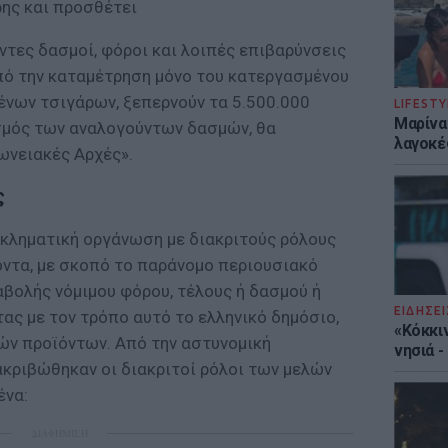
ης και προσθέτει
ντες δασμοί, φόροι και λοιπές επιβαρύνσεις
πό την καταμέτρηση μόνο του κατεργασμένου
νων τσιγάρων, ξεπερνούν τα 5.500.000
LIFESTY
Μαρίνα
σμός των αναλογούντων δασμών, θα
λαγοκέ
ωνειακές Αρχές».
ς
γκληματική οργάνωση με διακριτούς ρόλους
όντα, με σκοπό το παράνομο περιουσιακό
βολής νόμιμου φόρου, τέλους ή δασμού ή
ΕΙΔΗΣΕΙ
ας με τον τρόπο αυτό το ελληνικό δημόσιο,
«Κόκκι
κών προϊόντων. Από την αστυνομική
νησιά 
ακριβώθηκαν οι διακριτοί ρόλοι των μελών
ένα:
ΔΙΑΦΗΜΙΣΗ