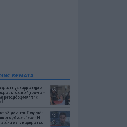
DING ΘΕΜΑΤΑ
τρια πήγε κομμωτήριο
ορά μετά από 4 χρόνια –
νη μεταμόρφωσή της
al
στο λιμάνι του Πειραιά:
ακοπές έναν μήνα» - Η
 ατάκα στην κάμερα του