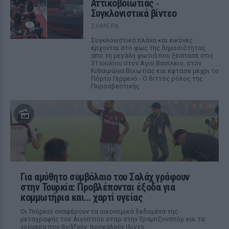
Αττικοβοιωτίας ‑
Συγκλονιστικά βίντεο
ΣΉΜΕΡΑ
Συγκλονιστικά πλάνα και εικόνες
έρχονται στο φως της δημοσιότητας
από τη μεγάλη φωτιά που ξέσπασε στις
31 Ιουλίου στον Αγιο Βασίλειο, στον
Κιθαιρώνα Βοιωτίας και έφτασε μέχρι το
Πόρτο Γερμενό - Ο διττός ρόλος της
Πυροσβεστικής
Για αμύθητο συμβόλαιο του Σαλάχ γράφουν
στην Τουρκία: Προβλέπονται έξοδα για
κομμωτήρια και... χαρτί υγείας
Οι Τούρκοί αναφέρουν τα οικονομικά δεδομένα της
μεταγραφής του Αιγύπτιου σταρ στην Τραμπζονσπόρ και τα
νούμερα που βγάζουν, προκαλούν ίλιγγο