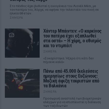
Στο πένθος έχει βυθιστεί η οικογένεια του Λιονέλ Μέσι, με
τον πατέρα του, Χόρχε, να αφήνει την τελευταία του πνοή σε
ηλικία 68 ετών.
ΣΉΜΕΡΑ
Χάντερ Μπάιντεν: «Ο καρκίνος
του πατέρα έχει εξαπλωθεί
στα οστά» – Η χάρη, ο εθισμός
και το ντιμπέιτ
ΣΉΜΕΡΑ
«Σοκαρίστηκα. Ήξερα ότι κάτι δεν
πήγαινε καλά»
Πάνω από 45.000 διελεύσεις
ημερησίως στους Ευζώνους:
Μαζική άφιξη τουριστών από
τα Βαλκάνια
ΣΉΜΕΡΑ
Προσωρινή αναστολή των βιομετρικών
ελέγχων για να επισπευστεί η διέλευση
των ταξιδιωτών