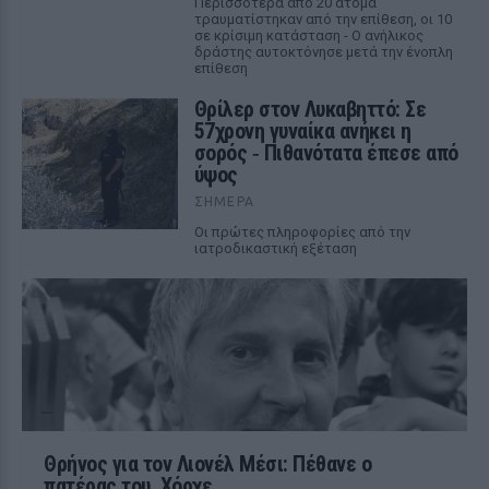
Περισσότερα από 20 άτομα
τραυματίστηκαν από την επίθεση, οι 10
σε κρίσιμη κατάσταση - Ο ανήλικος
δράστης αυτοκτόνησε μετά την ένοπλη
επίθεση
Θρίλερ στον Λυκαβηττό: Σε
57χρονη γυναίκα ανήκει η
σορός ‑ Πιθανότατα έπεσε από
ύψος
ΣΉΜΕΡΑ
Οι πρώτες πληροφορίες από την
ιατροδικαστική εξέταση
Θρήνος για τον Λιονέλ Μέσι: Πέθανε ο
πατέρας του, Χόρχε