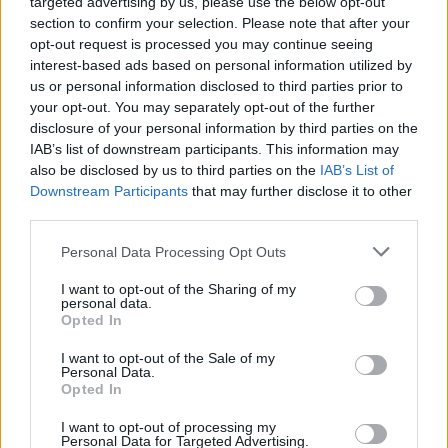
targeted advertising by us, please use the below opt-out
section to confirm your selection. Please note that after your
ΣΤΗΝ ΙΔΙΑ ΚΑΤΗΓΟΡΙΑ
opt-out request is processed you may continue seeing
interest-based ads based on personal information utilized by
Ουκρανία: Βίντεο σοκ με
us or personal information disclosed to third parties prior to
19χρονο να οδηγείται με τη βία
your opt-out. You may separately opt-out of the further
για επιστράτευση ‑ Τι είναι το
disclosure of your personal information by third parties on the
«busification»
IAB’s list of downstream participants. This information may
also be disclosed by us to third parties on the
IAB’s List of
ΣΉΜΕΡΑ
Downstream Participants
that may further disclose it to other
Βίντεο που φέρεται να δείχνει βίαιη
third parties.
μεταφορά άνδρα για στρατιωτική
επιστράτευση στην Ουκρανία
επαναφέρει τη συζήτηση για το λεγόμενο
Personal Data Processing Opt Outs
«busification».
I want to opt-out of the Sharing of my
Ουκρανία: Βίντεο σοκ με
personal data.
19χρονο να οδηγείται με τη βία
Opted In
για επιστράτευση ‑ Τι είναι το
«busification»
I want to opt-out of the Sale of my
Personal Data.
ΣΉΜΕΡΑ
Opted In
Βίντεο που φέρεται να δείχνει βίαιη
μεταφορά άνδρα για στρατιωτική
I want to opt-out of processing my
επιστράτευση στην Ουκρανία
Personal Data for Targeted Advertising.