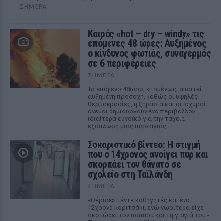
ΣΉΜΕΡΑ
Καιρός «hot – dry – windy» τις
επόμενες 48 ώρες: Αυξημένος
ο κίνδυνος φωτιάς, συναγερμός
σε 6 περιφέρειες
ΣΉΜΕΡΑ
Το επόμενο 48ωρο, επομένως, απαιτεί
αυξημένη προσοχή, καθώς οι υψηλές
θερμοκρασίες, η ξηρασία και οι ισχυροί
άνεμοι δημιουργούν ένα περιβάλλον
ιδιαίτερα ευνοϊκό για την ταχεία
εξάπλωση μιας πυρκαγιάς
Σοκαριστικό βίντεο: Η στιγμή
που ο 14χρονος ανοίγει πυρ και
σκορπάει τον θάνατο σε
σχολείο στη Ταϊλάνδη
ΣΉΜΕΡΑ
«Θέρισε» πέντε καθηγητές και ένα
12χρονο κοριτσάκι, ενώ νωρίτερα είχε
σκοτώσει τον παππού και τη γιαγιά του -