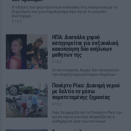
Ο οδηγός του φορτηγού που ενεπλάκη στη σύγκρουση με το
ΙΧ μητέρας και γιου περιέγραψε πώς έγινε το μοιραίο
δυστύχημα.
ΧΤΕΣ
ΗΠΑ: Δασκάλα χορού
κατηγορείται για σeξουαλική
κακοποίηση δύο ανήλικων
μαθητών της
ΧΤΕΣ
Οι αστυνομικές Αρχές δεν αποκλείουν
την ύπαρξη περισσότερων θυμάτων
Πουέρτο Ρίκο: Διανομή νερού
με δελτίο εν μέσω
παρατεταμένης ξηρασίας
ΧΤΕΣ
Πώς διαχειρίζεται το Πουέρτο Ρίκο την
κρίση νερού και πώς επηρεάζεται η
καθημερινή ζωή των κατοίκων