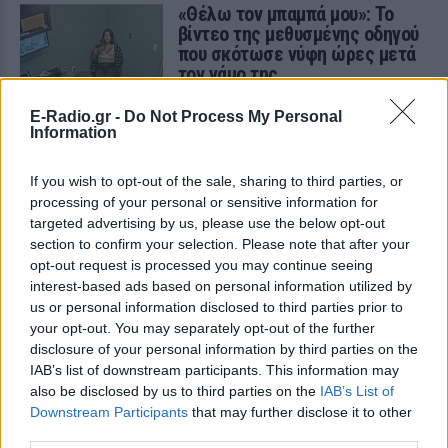
«Θέλω τον μπαμπά μου»: Το
βίντεο της μεθυσμένης οδηγού
που σκότωσε νύφη ώρες μετά
τον γάμο της
ΧΤΕΣ
E-Radio.gr -
Do Not Process My Personal
Η Jamie Lee Komoroski, με αλκοόλ
Information
τριπλάσιο του νόμιμου ορίου, έπεσε
πάνω στο golf cart των νεόνυμφων στο
Folly Beach - τώρα νέο υλικό από το
If you wish to opt-out of the sale, sharing to third parties, or
αστυνομικό τμήμα αποκαλύπτει τη
processing of your personal or sensitive information for
συμπεριφορά της λίγο μετά τη μοιραία
σύγκρουση
targeted advertising by us, please use the below opt-out
section to confirm your selection. Please note that after your
Τροχαίο στις Σέρρες: «Έχασα τη
opt-out request is processed you may continue seeing
γυναίκα και το παιδί μου, τα
interest-based ads based on personal information utilized by
έχασα όλα» ‑ Ο πόνος του
us or personal information disclosed to third parties prior to
πατέρα
your opt-out. You may separately opt-out of the further
ΧΤΕΣ
disclosure of your personal information by third parties on the
Μητέρα 43 ετών και ο 21χρονος γιος της
IAB’s list of downstream participants. This information may
σκοτώθηκαν σε μετωπική σύγκρουση με
also be disclosed by us to third parties on the
IAB’s List of
φορτηγό στην επαρχιακή οδό Αμφίπολης
Downstream Participants
– Δράμας, κοντά στην Παλαιοκώμη.
that may further disclose it to other
third parties.