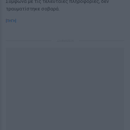
Σύμφωνα με τις τελευταίες πληροφορίες, δεν
τραυματίστηκε σοβαρά.
[ΠΗΓΗ]
ΔΙΑΦΗΜΙΣΗ