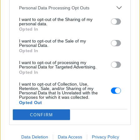
Καταδίωξη στο κέντρο της
Θεσσαλονίκης: Έσπασαν το
Personal Data Processing Opt Outs
τζάμι του οδηγού – «Μην κάνεις
μ@@@», του φώναζαν
I want to opt-out of the Sharing of my
personal data.
ΧΤΕΣ
Opted In
Εξαιτίας των υψηλών ταχυτήτων το
λευκό όχημα έχασε τον έλεγχο και
I want to opt-out of the Sale of my
καρφώθηκε πάνω σε κολονάκια.
Personal Data.
Opted In
I want to opt-out of processing my
Personal Data for Targeted Advertising.
Opted In
I want to opt-out of Collection, Use,
Retention, Sale, and/or Sharing of my
Personal Data that Is Unrelated with the
Αρχεία UFO: Αθόρυβα τριγωνικά σκάφη 152
Purposes for which it was collected.
μέτρων και μεταλλική σφαίρα με ανθρώπινο
Opted Out
σώμα στα νέα αποχαρακτηρισμένα έγγραφα
CONFIRM
Η κυβέρνηση Τραμπ δημοσίευσε την 5η παρτίδα
αποχαρακτηρισμένων αρχείων με αναφορές στρατιωτικών
πιλότων, μαρτύρων και αναλύσεων του FBI για ανεξήγητα
εναέρια φαινόμενα σε ΗΠΑ, Βραζιλία και Αφγανιστάν.
ΧΤΕΣ
Data Deletion
Data Access
Privacy Policy