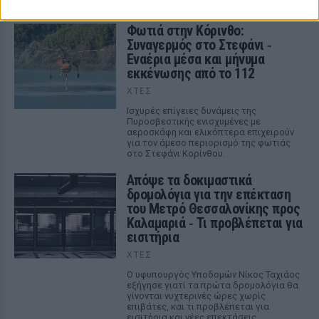
Φωτιά στην Κόρινθο:
Συναγερμός στο Στεφάνι ‑
Εναέρια μέσα και μήνυμα
εκκένωσης από το 112
ΧΤΕΣ
Ισχυρές επίγειες δυνάμεις της
Πυροσβεστικής ενισχυμένες με
αεροσκάφη και ελικόπτερα επιχειρούν
για τον άμεσο περιορισμό της φωτιάς
στο Στεφάνι Κορίνθου.
Απόψε τα δοκιμαστικά
δρομολόγια για την επέκταση
του Μετρό Θεσσαλονίκης προς
Καλαμαριά ‑ Τι προβλέπεται για
εισιτήρια
ΧΤΕΣ
Ο υφυπουργός Υποδομών Νίκος Ταχιάος
εξήγησε γιατί τα πρώτα δρομολόγια θα
γίνονται νυχτερινές ώρες χωρίς
επιβάτες, και τι προβλέπεται για
εισιτήρια και νέες επεκτάσεις.