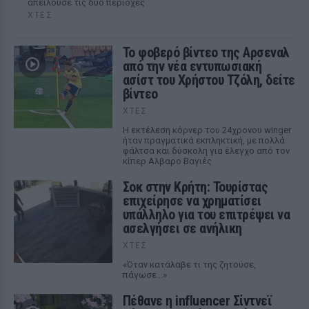
απειλούσε τις δύο περιοχές
ΧΤΕΣ
Το φοβερό βίντεο της Αρσεναλ
από την νέα εντυπωσιακή
ασίστ του Χρήστου Τζόλη, δείτε
βίντεο
ΧΤΕΣ
Η εκτέλεση κόρνερ του 24χρονου winger
ήταν πραγματικά εκπληκτική, με πολλά
φάλτσα και δύσκολη για έλεγχο από τον
κίπερ Αλβαρο Βαγιές
Σοκ στην Κρήτη: Τουρίστας
επιχείρησε να χρηματίσει
υπάλληλο για του επιτρέψει να
ασελγήσει σε ανήλικη
ΧΤΕΣ
«Όταν κατάλαβε τι της ζητούσε,
πάγωσε...»
Πέθανε η influencer Σίντνεϊ