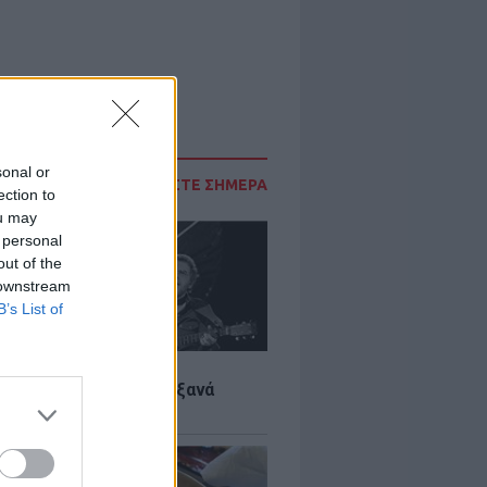
sonal or
ΔΙΑΒΑΣΤΕ ΣΗΜΕΡΑ
ection to
ou may
 personal
out of the
 downstream
B’s List of
LTURE
it wonders που έγιναν ξανά
οι από… ατύχημα