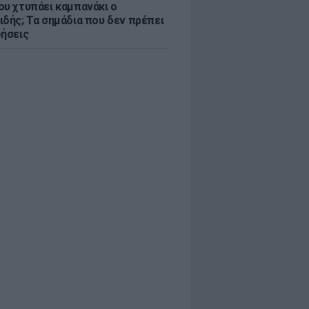
ου χτυπάει καμπανάκι ο
ιδής; Τα σημάδια που δεν πρέπει
οήσεις