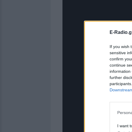
E-Radio.g
If you wish 
sensitive in
confirm you
continue se
information 
further disc
participants
Downstream 
Persona
I want t