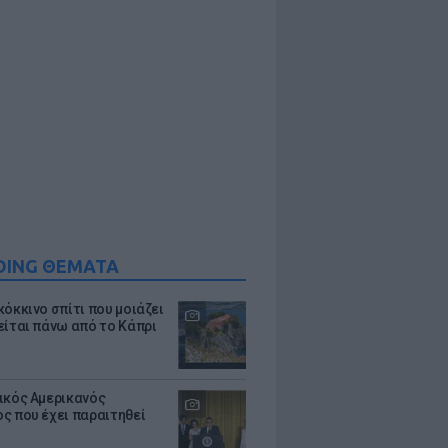
DING ΘΕΜΑΤΑ
κόκκινο σπίτι που μοιάζει
είται πάνω από το Κάπρι
ικός Αμερικανός
ς που έχει παραιτηθεί