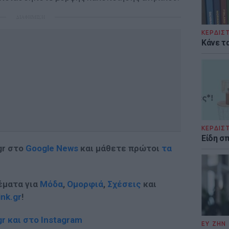
ΔΙΑΦΗΜΙΣΗ
ΚΕΡΔΙΣ
Κάνε τα
ΚΕΡΔΙΣ
Είδη σ
gr στο
Google News
και μάθετε πρώτοι
τα
έματα για
Μόδα
,
Ομορφιά
,
Σχέσεις
και
ink.gr
!
r και στο Instagram
ΕΥ ΖΗΝ