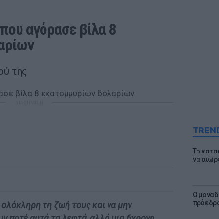
που αγόρασε βίλα 8 
αρίων
ού της
ΔΙΑΦΗΜΙΣΗ
TREN
Το κατα
να αιωρ
Ο μοναδ
πρόεδρο
 ολόκληρη τη ζωή τους και να μην
ν ποτέ αυτά τα λεφτά, αλλά μια 6χρονη