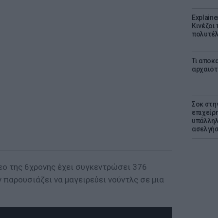
Explaine
Κινέζοι
πολυτέλ
Τι αποκ
αρχαιότ
Σοκ στη
επιχείρ
υπάλληλ
ασελγήσ
εο της 6χρονης έχει συγκεντρώσει 376
 παρουσιάζει να μαγειρεύει νούντλς σε μια