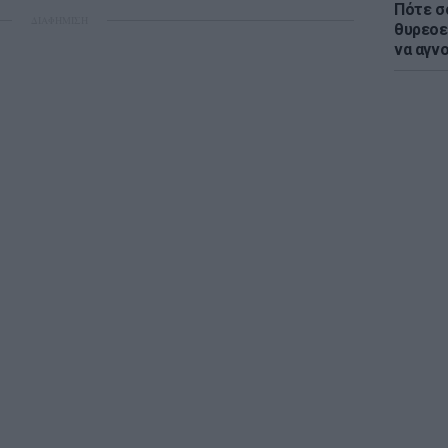
Πότε σ
ΔΙΑΦΗΜΙΣΗ
θυρεοε
να αγν