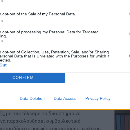
In
o opt-out of the Sale of my Personal Data.
In
ΕΥ ΖΗΝ
to opt-out of processing my Personal Data for Targeted
Ελληνικ
ing.
scramb
In
ντεο της είναι αμφιλεγόμενο, αφού πολλοί
o opt-out of Collection, Use, Retention, Sale, and/or Sharing
σκουν καθόλου ωραίο. Μάλιστα 2017 είχε γίνει
ersonal Data that Is Unrelated with the Purposes for which it
lected.
ης Νότιας Κορέας οι οποίοι φοβήθηκαν ότι τα
Out
ρνητική επίδραση στα παιδιά τους. Αυτό
ριτσάκι εμφανιζόταν να παίρνει χρήματα από
CONFIRM
χωρίς την άδεια του ή να προσποείται ότι
ΚΕΡΔΙΣ
.
Καλοκα
Data Deletion
Data Access
Privacy Policy
τα μεγ
α παιδιά η οποία δεν δίστασε να καταγγείλει
ρής, με αποτέλεσμα το δικαστήριο να
ς να παρακολουθήσει συμβουλευτικό
οποιασδήποτε μορφής κακοποίησης ανηλίκου.