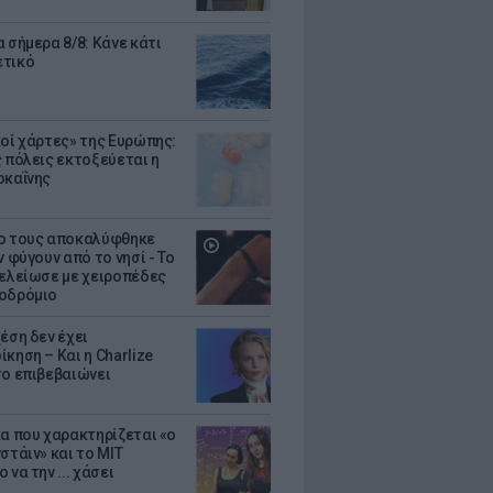
 σήμερα 8/8: Κάνε κάτι
ετικό
κοί χάρτες» της Ευρώπης:
ς πόλεις εκτοξεύεται η
οκαΐνης
ο τους αποκαλύφθηκε
ν φύγουν από το νησί - Το
τελείωσε με χειροπέδες
οδρόμιο
έση δεν έχει
κηση – Και η Charlize
το επιβεβαιώνει
κα που χαρακτηρίζεται «ο
στάιν» και το MIT
 να την ... χάσει