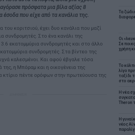
 αγόρασε πρόσφατα μια βίλα αξίας 8
Τα ζώδια
 έσοδα που είχε από τα κανάλια της.
διαφορ
α του κοριτσιού, έχει δυο κανάλια που μαζί
α συνδρομητές. Στο ένα κανάλι της
Οι «λευ
 13.6 εκατομμύρια συνδρομητές και στο άλλο
Σε ποιε
χρήση κ
 εκατομμύρια συνδρομητές. Στα βίντεο της
υχνά καλεσμένοι. Και αφού έβγαλε τόσα
Το κόλπ
 της, η Μπόραμ και η οικογένεια της
λίγο πρι
α κτίριο πέντε ορόφων στην πρωτεύουσα της
ταξίδι 
στο αερ
Η νέα σχ
ΔΙΑΦΗΜΙΣΗ
συγκατοί
Theron 
Η γυναί
νέος Αϊν
παραλίγο