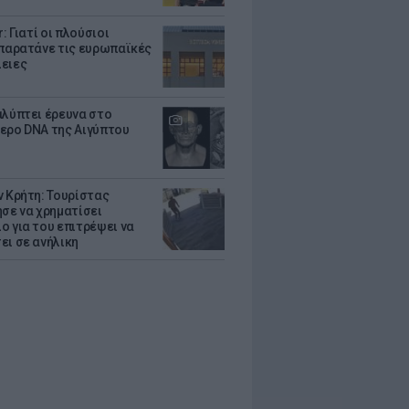
r: Γιατί οι πλούσιοι
 παρατάνε τις ευρωπαϊκές
ειες
αλύπτει έρευνα στο
ερο DNA της Αιγύπτου
ν Κρήτη: Τουρίστας
ησε να χρηματίσει
ο για του επιτρέψει να
ει σε ανήλικη