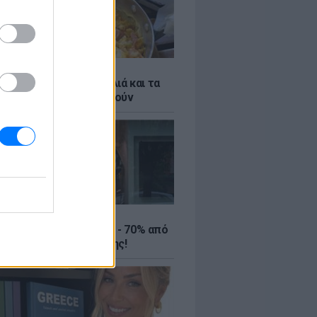
ό γιαούρτι: Μία κουταλιά και τα
led eggs θα απογειωθούν
ΤΕ
ιρινές εκπτώσεις έως - 70% από
αλύτερα eshops ένδυσης!