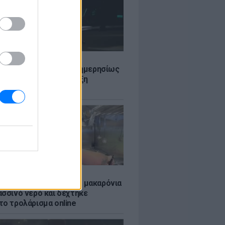
Σ
πό 45.000 διελεύσεις ημερησίως
Ευζώνους: Μαζική άφιξη
τών από τα Βαλκάνια
LE
ύκλιν Μπέκαμ έβρασε μακαρόνια
ασσινό νερό και δέχτηκε
το τρολάρισμα online