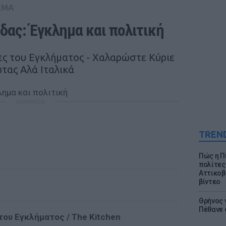
ΕΜΑ
δας: Έγκλημα και πολιτική
σες του Εγκλήματος - Χαλαρώστε Κύριε
τας Αλά Ιταλικά
ΔΙΑΦΗΜΙΣΗ
TREN
Πώς η Π
πολίτες
Αττικοβ
βίντεο
Θρήνος γ
Πέθανε 
του Εγκλήματος / The Kitchen