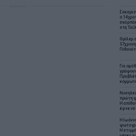
ΔΙΑΦΗΜΙΣΗ
Σοκαρισ
ο 14χρον
σκορπάε
στη Ταϊ
Θρίλερ 
57χρονη 
Πιθανότ
Για αμύ
γράφουν
Προβλέπ
κομμωτήρ
Νοσηλεύ
πρώτη φ
Η απίθα
έγινε vir
H Ιωάνν
φωτογρα
Η στιγμή
μέρες χ