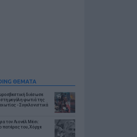
DING ΘΕΜΑΤΑ
υροσβεστική διέσωσε
 στη μεγάλη φωτιά της
οιωτίας - Συγκλονιστικά
ια τον Λιονέλ Μέσι:
ο πατέρας του, Χόρχε