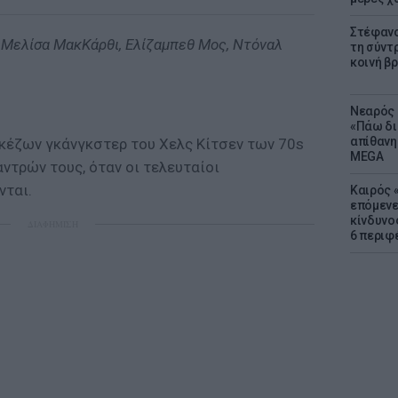
Στέφανο
Μελίσα ΜακΚάρθι, Ελίζαμπεθ Μος, Ντόναλ
τη σύντ
κοινή β
Νεαρός 
«Πάω δι
απίθανη
ρκέζων γκάνγκστερ του Χελς Κίτσεν των 70s
MEGA
αντρών τους, όταν οι τελευταίοι
νται.
Καιρός «
επόμενε
κίνδυνο
ΔΙΑΦΗΜΙΣΗ
6 περιφ