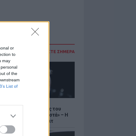
sonal or
ΔΙΑΒΑΣΤΕ ΣΗΜΕΡΑ
ection to
ou may
 personal
out of the
 downstream
B’s List of
Σ
 Μπάιντεν: «Ο καρκίνος του
 έχει εξαπλωθεί στα οστά» – Η
 εθισμός και το ντιμπέιτ