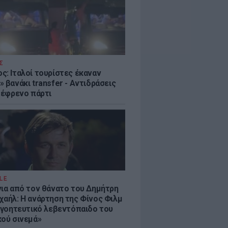
Σ
ς: Ιταλοί τουρίστες έκαναν
 βανάκι transfer - Αντιδράσεις
 ξέφρενο πάρτι
LE
νια από τον θάνατο του Δημήτρη
χαήλ: Η ανάρτηση της Φίνος Φιλμ
 «γοητευτικό λεβεντόπαιδο του
κού σινεμά»