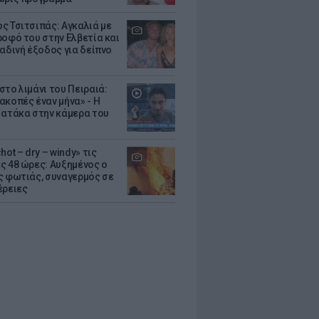
ς Τσιτσιπάς: Αγκαλιά με
ροφό του στην Ελβετία και
ραδινή έξοδος για δείπνο
στο λιμάνι του Πειραιά:
ακοπές έναν μήνα» - Η
 ατάκα στην κάμερα του
hot – dry – windy» τις
ς 48 ώρες: Αυξημένος ο
ς φωτιάς, συναγερμός σε
έρειες