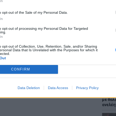
In
o opt-out of the Sale of my Personal Data.
In
to opt-out of processing my Personal Data for Targeted
ΕΙΔΗΣΕΙ
ing.
Πάνω α
In
στους 
 Homme Presse
τουρισ
o opt-out of Collection, Use, Retention, Sale, and/or Sharing
ersonal Data that Is Unrelated with the Purposes for which it
lected.
ίς Λουκινί, Λεϊλά Μπεκτί, Ρεμπεκά Μαρντέ.
Out
ΔΙΑΦΗΜΙΣΗ
CONFIRM
Data Deletion
Data Access
Privacy Policy
LIFESTY
Ο Μπρο
με θαλ
ανελέη