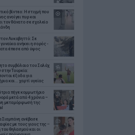
τικό βίντεο: Η στιγμή που
ος ανοίγει πυρ και
ι τον θάνατο σε σχολείο
λάνδη
στον Λυκαβηττό: Σε
γυναίκα ανήκει η σορός -
ατα έπεσε από ύψος
θητο συμβόλαιο του Σαλάχ
 στην Τουρκία:
ονται έξοδα για
ια και... χαρτί υγείας
τρια πήγε κομμωτήριο
ορά μετά από 4 χρόνια –
νη μεταμόρφωσή της
al
α Σιαμπάνη ανέβασε
φίες με τους γιους της –
 του θηλασμού και οι
ωρίς πρόγραμμα