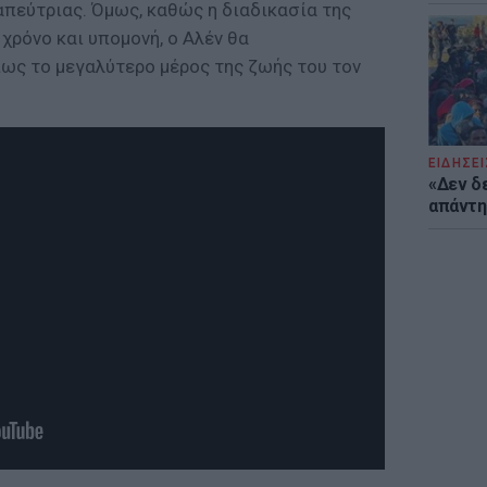
απεύτριας. Όμως, καθώς η διαδικασία της
χρόνο και υπομονή, ο Αλέν θα
ως το μεγαλύτερο μέρος της ζωής του τον
ΕΙΔΗΣΕΙ
«Δεν δ
απάντησ