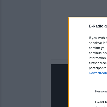
E-Radio.g
If you wish 
sensitive in
confirm you
continue se
information 
further disc
participants
Downstream 
Persona
I want t