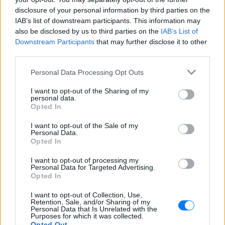
ζητήματα αποφυγής καταβολής υψηλών συντάξεων,
disclosure of your personal information by third parties on the
IAB’s list of downstream participants. This information may
με πλαφόν 4.608 ευρώ στο συνολικό ακαθάριστο
also be disclosed by us to third parties on the
IAB’s List of
ποσό μηνιαίας κύριας σύνταξης ή περισσοτέρων
Downstream Participants
that may further disclose it to other
της μίας συντάξεων λόγω γήρατος, αναπηρίας ή
third parties.
θανάτου, που χορηγούνται από τον ΕΦΚΑ και
Personal Data Processing Opt Outs
εφόσον μέρος του χρόνου ασφάλισης διανύθηκε ή
ανάγεται έως και τις 31/12/2016.
I want to opt-out of the Sharing of my
personal data.
Opted In
Βάσει της τροπολογίας, το νέο ανώτατο όριο
σύνταξης ορίζεται στο 12πλάσιο της εθνικής
I want to opt-out of the Sale of my
Personal Data.
σύνταξης, που αντιστοιχεί σε 20 έτη ασφάλισης,
Opted In
δηλαδή, στις 4.608 ευρώ, στο οποίο
I want to opt-out of processing my
συμπεριλαμβάνονται τα ποσά των χορηγούμενων
Personal Data for Targeted Advertising.
από τον ΕΦΚΑ επιδομάτων αναπηρίας.
Opted In
I want to opt-out of Collection, Use,
Τέλος, η τροπολογία επισημαίνει ότι το σχετικό
Retention, Sale, and/or Sharing of my
Personal Data that Is Unrelated with the
ανώτατο όριο εφαρμόζεται και επί των συντάξεων
Purposes for which it was collected.
που έχουν χορηγηθεί μέχρι την έναρξη ισχύος του
Opted Out