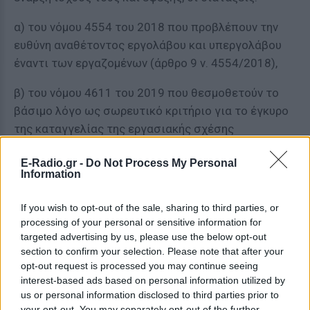
α) του νόμου 4554 του 2018 που προβλέπουν την
ευθύνη αναθέτοντος εργολάβου και υπεργολάβου
έναντι των εργαζομένων (άρθρο 9 ν. 4554/2018),
β) του νόμου 4611 του 2019 που θεσμοθετούν το
βάσιμο λόγο ως σωρευτικό κριτήριο για το έγκυρο
της καταγγελίας της εργασιακής σχέσης
εργαζόμενου (άρθρο 48 του ν. 4611/2019) και
E-Radio.gr -
Do Not Process My Personal
Information
γ) επίσης του νόμου 4611 του 2019 για την την
αναστολή προθεσμιών κατά τη συμφιλιωτική
If you wish to opt-out of the sale, sharing to third parties, or
διαδικασία και τη διαδικασία επίλυσης εργασιακών
processing of your personal or sensitive information for
διαφορών (άρθρο 58 ν. 4611/2019).
targeted advertising by us, please use the below opt-out
section to confirm your selection. Please note that after your
Τι προβλέπει η τροπολογία για το πλαφόν
opt-out request is processed you may continue seeing
επί των συντάξεων
interest-based ads based on personal information utilized by
us or personal information disclosed to third parties prior to
Εξάλλου, με δεύτερη τροπολογία, ρυθμίζονται
your opt-out. You may separately opt-out of the further