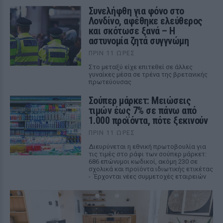
Συνελήφθη για φόνο στο
Λονδίνο, αφέθηκε ελεύθερος
και σκότωσε ξανά – Η
αστυνομία ζητά συγγνώμη
ΠΡΙΝ 11 ΏΡΕΣ
Στο μεταξύ είχε επιτεθεί σε άλλες
γυναίκες μέσα σε τρένα της βρετανικής
πρωτεύουσας
Σούπερ μάρκετ: Μειώσεις
τιμών έως 7% σε πάνω από
1.000 προϊόντα, πότε ξεκινούν
ΠΡΙΝ 11 ΏΡΕΣ
Διευρύνεται η εθνική πρωτοβουλία για
τις τιμές στο ράφι των σούπερ μάρκετ:
686 επώνυμοι κωδικοί, ακόμη 230 σε
σχολικά και προϊόντα ιδιωτικής ετικέτας
- Έρχονται νέες συμμετοχές εταιρειών