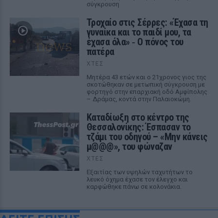
σύγκρουση
Τροχαίο στις Σέρρες: «Έχασα τη
γυναίκα και το παιδί μου, τα
έχασα όλα» ‑ Ο πόνος του
πατέρα
ΧΤΕΣ
Μητέρα 43 ετών και ο 21χρονος γιος της
σκοτώθηκαν σε μετωπική σύγκρουση με
φορτηγό στην επαρχιακή οδό Αμφίπολης
– Δράμας, κοντά στην Παλαιοκώμη.
Καταδίωξη στο κέντρο της
Θεσσαλονίκης: Έσπασαν το
τζάμι του οδηγού – «Μην κάνεις
μ@@@», του φώναζαν
ΧΤΕΣ
Εξαιτίας των υψηλών ταχυτήτων το
λευκό όχημα έχασε τον έλεγχο και
καρφώθηκε πάνω σε κολονάκια.