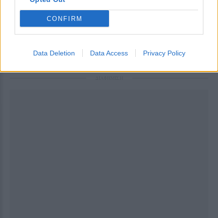
νόμου 4387/2016 (12/5/2016) ή ανατρέχουν στην
CONFIRM
ανωτέρω ημερομηνία.
[ΠΗΓΗ]
Data Deletion
Data Access
Privacy Policy
ΔΙΑΦΗΜΙΣΗ