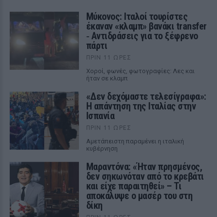
Μύκονος: Ιταλοί τουρίστες
έκαναν «κλαμπ» βανάκι transfer
‑ Αντιδράσεις για το ξέφρενο
πάρτι
ΠΡΙΝ 11 ΏΡΕΣ
Χοροί, φωνές, φωτογραφίες: Λες και
ήταν σε κλαμπ
«Δεν δεχόμαστε τελεσίγραφα»:
Η απάντηση της Ιταλίας στην
Ισπανία
ΠΡΙΝ 11 ΏΡΕΣ
Αμετάπειστη παραμένει η ιταλική
κυβέρνηση
Μαραντόνα: «Ήταν πρησμένος,
δεν σηκωνόταν από το κρεβάτι
και είχε παραιτηθεί» – Τι
αποκάλυψε ο μασέρ του στη
δίκη