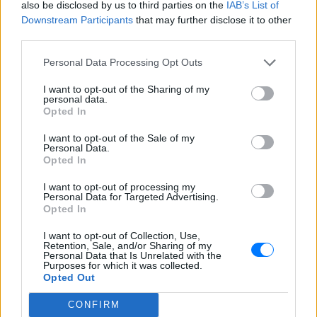
also be disclosed by us to third parties on the
IAB’s List of
Downstream Participants
that may further disclose it to other
third parties.
ΔΕΙΤΕ ΕΠΙΣΗΣ
Personal Data Processing Opt Outs
ΣΤΗΝ ΙΔΙΑ ΚΑΤΗΓΟΡΙΑ
I want to opt-out of the Sharing of my
personal data.
Opted In
Γιατί δεν έσωσα το κουτάβι: Ο
ερευνητής που κατέγραφε τη
I want to opt-out of the Sale of my
συμβίωση του μικρού σκυλιού
Personal Data.
με αγέλη λύκων εξηγεί γιατί
Opted In
δεν επενέβη
I want to opt-out of processing my
ΧΤΕΣ
Personal Data for Targeted Advertising.
Opted In
«Κρατάμε την επιστημονική απόσταση,
δεν είναι δυνατόν να πάω να επέμβω,
ούτε γίνεται να στείλω κάποιον
I want to opt-out of Collection, Use,
κτηνίατρο σε ένα μέρος όπου υπάρχει
Retention, Sale, and/or Sharing of my
αγέλη με λύκους, είναι επικίνδυνο» λέει
Personal Data that Is Unrelated with the
στο protothema.gr ο διδάκτορας
Purposes for which it was collected.
ζωολογίας του ΑΠΘ, Θεόδωρος Κομηνός
Opted Out
- Έχουν πεθάνει και έξι λυκόπουλα
CONFIRM
Για πάντα στη Ρεάλ Μαδρίτης ο