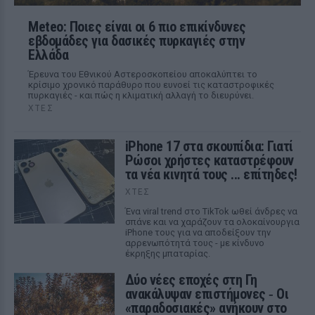
Meteo: Ποιες είναι οι 6 πιο επικίνδυνες
εβδομάδες για δασικές πυρκαγιές στην
Ελλάδα
Έρευνα του Εθνικού Αστεροσκοπείου αποκαλύπτει το
κρίσιμο χρονικό παράθυρο που ευνοεί τις καταστροφικές
πυρκαγιές - και πώς η κλιματική αλλαγή το διευρύνει.
ΧΤΕΣ
iPhone 17 στα σκουπίδια: Γιατί
Ρώσοι χρήστες καταστρέφουν
τα νέα κινητά τους ... επίτηδες!
ΧΤΕΣ
Ένα viral trend στο TikTok ωθεί άνδρες να
σπάνε και να χαράζουν τα ολοκαίνουργια
iPhone τους για να αποδείξουν την
αρρενωπότητά τους - με κίνδυνο
έκρηξης μπαταρίας.
Δύο νέες εποχές στη Γη
ανακάλυψαν επιστήμονες ‑ Oι
«παραδοσιακές» ανήκουν στο