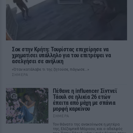
Σοκ στην Κρήτη: Τουρίστας επιχείρησε να
χρηματίσει υπάλληλο για του επιτρέψει να
ασελγήσει σε ανήλικη
«Όταν κατάλαβε τι της ζητούσε, πάγωσε...»
ΣΉΜΕΡΑ
Πέθανε η influencer Σίντνεϊ
Τάουλ σε ηλικία 26 ετών
έπειτα από μάχη με σπάνια
μορφή καρκίνου
ΣΉΜΕΡΑ
Τον θάνατο της ανακοίνωσε η μητέρα
της, Ελίζαμπεθ Μόροου, και ο αδελφός