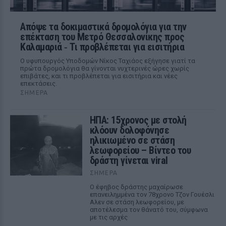
Απόψε τα δοκιμαστικά δρομολόγια για την
επέκταση του Μετρό Θεσσαλονίκης προς
Καλαμαριά ‑ Τι προβλέπεται για εισιτήρια
Ο υφυπουργός Υποδομών Νίκος Ταχιάος εξήγησε γιατί τα
πρώτα δρομολόγια θα γίνονται νυχτερινές ώρες χωρίς
επιβάτες, και τι προβλέπεται για εισιτήρια και νέες
επεκτάσεις.
ΣΉΜΕΡΑ
ΗΠΑ: 15χρονος με στολή
κλόουν δολοφόνησε
ηλικιωμένο σε στάση
λεωφορείου – Βίντεο του
δράστη γίνεται viral
ΣΉΜΕΡΑ
Ο έφηβος δράστης μαχαίρωσε
επανειλημμένα τον 78χρονο Τζον Γουέσλι
Αλεν σε στάση λεωφορείου, με
αποτέλεσμα τον θάνατό του, σύμφωνα
με τις αρχές