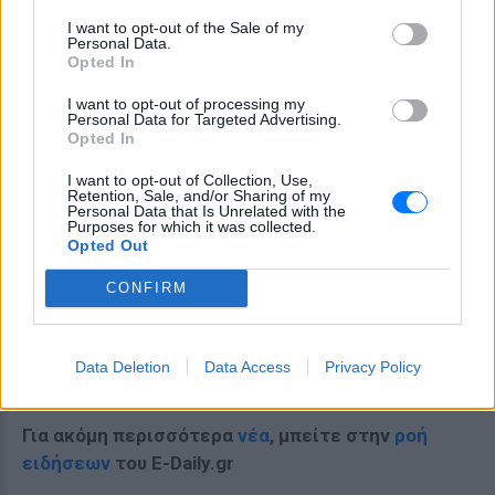
I want to opt-out of the Sale of my
Personal Data.
Opted In
I want to opt-out of processing my
Personal Data for Targeted Advertising.
Opted In
I want to opt-out of Collection, Use,
Retention, Sale, and/or Sharing of my
Personal Data that Is Unrelated with the
Purposes for which it was collected.
Opted Out
CONFIRM
Ακολουθήστε το E-Radio.gr στο
Google News
Data Deletion
Data Access
Privacy Policy
και μάθετε πρώτοι
τα πιο hot νέα
.
Για ακόμη περισσότερα
νέα
, μπείτε στην
ροή
ειδήσεων
του E-Daily.gr