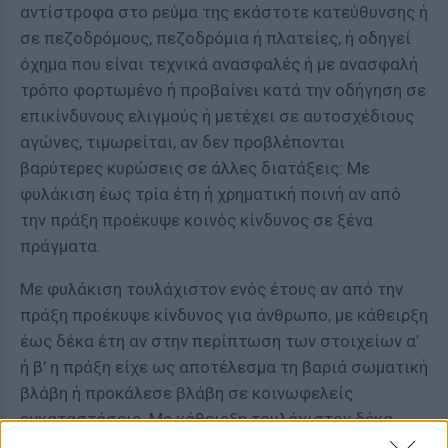
αντίστροφα στο ρεύμα της εκάστοτε κατεύθυνσης ή
σε πεζοδρόμους, πεζοδρόμια ή πλατείες, ή οδηγεί
όχημα που είναι τεχνικά ανασφαλές ή με ανασφαλή
τρόπο φορτωμένο ή προβαίνει κατά την οδήγηση σε
επικίνδυνους ελιγμούς ή μετέχει σε αυτοσχέδιους
αγώνες, τιμωρείται, αν δεν προβλέπονται
βαρύτερες κυρώσεις σε άλλες διατάξεις: Με
φυλάκιση έως τρία έτη ή χρηματική ποινή αν από
την πράξη προέκυψε κοινός κίνδυνος σε ξένα
πράγματα.
Με φυλάκιση τουλάχιστον ενός έτους αν από την
πράξη προέκυψε κίνδυνος για άνθρωπο, με κάθειρξη
έως δέκα έτη αν στην περίπτωση των στοιχείων α’
ή β’ η πράξη είχε ως αποτέλεσμα τη βαριά σωματική
βλάβη ή προκάλεσε βλάβη σε κοινωφελείς
εγκαταστάσεις. Με κάθειρξη τουλάχιστον δέκα
ετών αν στην περίπτωση του στοιχείου β’ η πράξη