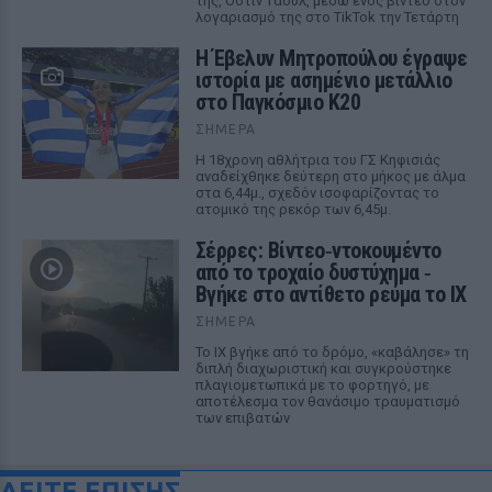
της, Όστιν Τάουλ, μέσω ενός βίντεο στον
λογαριασμό της στο TikTok την Τετάρτη
Η Έβελυν Μητροπούλου έγραψε
ιστορία με ασημένιο μετάλλιο
στο Παγκόσμιο Κ20
ΣΉΜΕΡΑ
Η 18χρονη αθλήτρια του ΓΣ Κηφισιάς
αναδείχθηκε δεύτερη στο μήκος με άλμα
στα 6,44μ., σχεδόν ισοφαρίζοντας το
ατομικό της ρεκόρ των 6,45μ.
Σέρρες: Βίντεο‑ντοκουμέντο
από το τροχαίο δυστύχημα ‑
Βγήκε στο αντίθετο ρεύμα το ΙΧ
ΣΉΜΕΡΑ
Το ΙΧ βγήκε από το δρόμο, «καβάλησε» τη
διπλή διαχωριστική και συγκρούστηκε
πλαγιομετωπικά με το φορτηγό, με
αποτέλεσμα τον θανάσιμο τραυματισμό
των επιβατών
ΔΕΙΤΕ ΕΠΙΣΗΣ