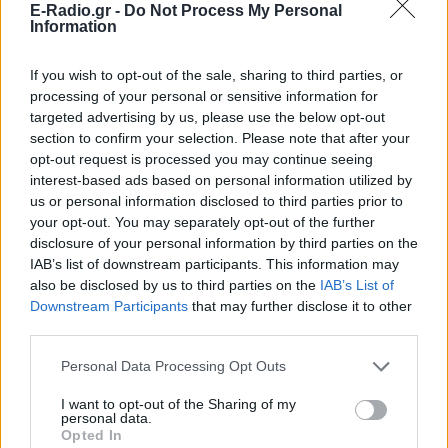
E-Radio.gr -
Do Not Process My Personal
είχε ως αποτέλεσμα το θάνατο άλλου. Αν
Information
προκλήθηκε ο θάνατος μεγάλου αριθμού ανθρώπων,
το δικαστήριο μπορεί να επιβάλει ισόβια κάθειρξη.
If you wish to opt-out of the sale, sharing to third parties, or
processing of your personal or sensitive information for
Όποιος στις περιπτώσεις της προηγούμενης
targeted advertising by us, please use the below opt-out
παραγράφου οδηγεί επικίνδυνα από αμέλεια και
section to confirm your selection. Please note that after your
από την πράξη του αυτή προέκυψε κοινός κίνδυνος
opt-out request is processed you may continue seeing
για ξένα πράγματα ή για άνθρωπο, τιμωρείται με
interest-based ads based on personal information utilized by
us or personal information disclosed to third parties prior to
φυλάκιση έως δύο έτη ή χρηματική ποινή.
your opt-out. You may separately opt-out of the further
disclosure of your personal information by third parties on the
[ΠΗΓΗ]
IAB’s list of downstream participants. This information may
also be disclosed by us to third parties on the
IAB’s List of
Downstream Participants
that may further disclose it to other
ΔΙΑΦΗΜΙΣΗ
third parties.
Personal Data Processing Opt Outs
I want to opt-out of the Sharing of my
personal data.
Opted In