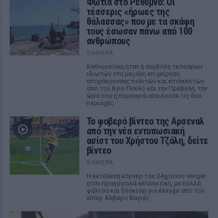
Φωτιά στο Ρέθυμνο: Οι
τέσσερις «ήρωες της
θάλασσας» που με τα σκάφη
τους έσωσαν πάνω από 100
ανθρώπους
ΣΉΜΕΡΑ
Καθοριστική ήταν η συμβολή τεσσάρων
ιδιωτών στη μεγάλη επιχείρηση
απομάκρυνσης πολιτών και επισκεπτών
από τον Αγιο Παύλο και την Πρέβελη, την
ώρα που η πυρκαγιά απειλούσε τις δύο
περιοχές
Το φοβερό βίντεο της Αρσεναλ
από την νέα εντυπωσιακή
ασίστ του Χρήστου Τζόλη, δείτε
βίντεο
ΣΉΜΕΡΑ
Η εκτέλεση κόρνερ του 24χρονου winger
ήταν πραγματικά εκπληκτική, με πολλά
φάλτσα και δύσκολη για έλεγχο από τον
κίπερ Αλβαρο Βαγιές