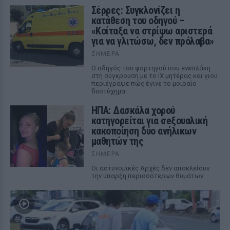
Σέρρες: Συγκλονίζει η
κατάθεση του οδηγού –
«Κοίταξα να στρίψω αριστερά
για να γλιτώσω, δεν πρόλαβα»
ΣΉΜΕΡΑ
Ο οδηγός του φορτηγού που ενεπλάκη
στη σύγκρουση με το ΙΧ μητέρας και γιου
περιέγραψε πώς έγινε το μοιραίο
δυστύχημα.
ΗΠΑ: Δασκάλα χορού
κατηγορείται για σeξουαλική
κακοποίηση δύο ανήλικων
μαθητών της
ΣΉΜΕΡΑ
Οι αστυνομικές Αρχές δεν αποκλείουν
την ύπαρξη περισσότερων θυμάτων