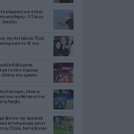
ετε κάφρους και κτήνη
νσυναίσθηση»: Ο Τάσος
..δικάζει
ός της Αντζελίνα Τζολί
oming out στα 53 του
Ιουλία Καλλιμάνη
 με το ίδιο νόμισμα
 «Εσένα σου αρέσει
πιστεύουμε», λένε οι
νοί που υιοθέτησαν τον
στη Λέσβο
ρό βίντεο της Αρσεναλ
 νέα εντυπωσιακή ασίστ
στου Τζόλη, δείτε βίντεο