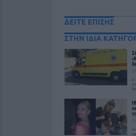
ΔΕΙΤΕ ΕΠΙΣΗΣ
ΣΤΗΝ ΙΔΙΑ ΚΑΤΗΓΟ
Σ
«
δ
Σ
Ο 
το
δυ
Η
σ
τ
Σ
Οι
π