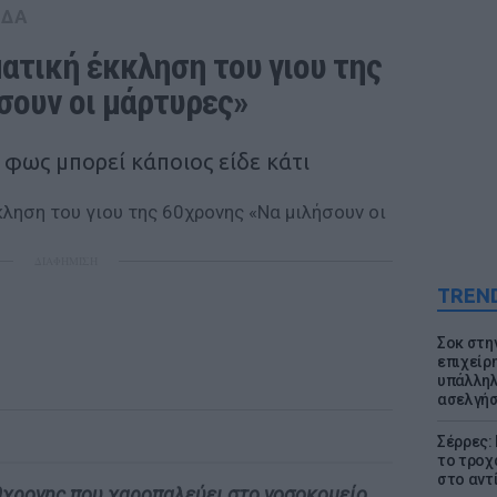
ΑΔΑ
ατική έκκληση του γιου της 
σουν οι μάρτυρες»
 φως μπορεί κάποιος είδε κάτι
ΔΙΑΦΗΜΙΣΗ
TREN
Σοκ στη
επιχείρ
υπάλληλ
ασελγήσ
Σέρρες:
το τροχ
στο αντ
0χρονης που χαροπαλεύει στο νοσοκομείο