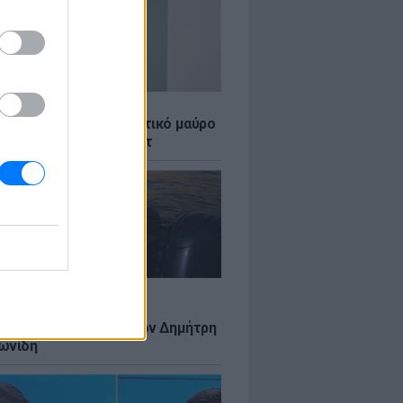
LE
κέρμπερ: Με αποκαλυπτικό μαύρο
μισε τη Σίντι Κρόφορντ
LE
 Τούνη: Αδημοσίευτη
αφία από Ίμπιζα με τον Δημήτρη
ωνίδη