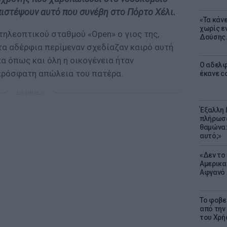
πιστέψουν αυτό που συνέβη στο Πόρτο Χέλι.
«Τα κάν
χωρίς ε
τηλεοπτικού σταθμού «Open» ο γιος της,
Δούσης.
α αδέρφια περίμεναν σχεδίαζαν καιρό αυτή
κα όπως και όλη η οικογένεια ήταν
Ο αδελφ
πρόσφατη απώλεια του πατέρα.
έκανε c
ΔΙΑΦΗΜΙΣΗ
Έξαλλη 
πλήρωσε
θαμώνα:
αυτό;»
«Δεν το 
Αμερικα
Αφγανό 
Το φοβε
από την
του Χρή