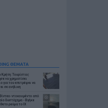
DING ΘΕΜΑΤΑ
ν Κρήτη: Τουρίστας
ησε να χρηματίσει
ο για του επιτρέψει να
ει σε ανήλικη
 Βίντεο-ντοκουμέντο από
αίο δυστύχημα - Βγήκε
ίθετο ρεύμα το ΙΧ