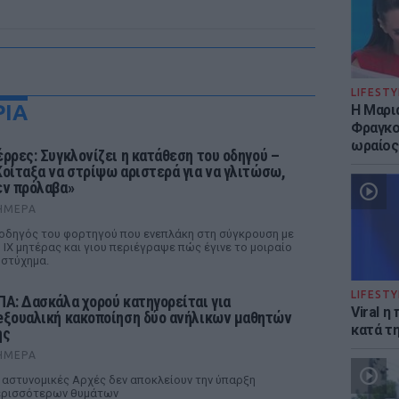
LIFESTY
ΡΙΑ
Η Μαρι
Φραγκού
ωραίος
έρρες: Συγκλονίζει η κατάθεση του οδηγού –
Κοίταξα να στρίψω αριστερά για να γλιτώσω,
εν πρόλαβα»
ΉΜΕΡΑ
οδηγός του φορτηγού που ενεπλάκη στη σύγκρουση με
 ΙΧ μητέρας και γιου περιέγραψε πώς έγινε το μοιραίο
στύχημα.
LIFESTY
ΠΑ: Δασκάλα χορού κατηγορείται για
Viral 
eξουαλική κακοποίηση δύο ανήλικων μαθητών
κατά τ
ης
ΉΜΕΡΑ
 αστυνομικές Αρχές δεν αποκλείουν την ύπαρξη
ερισσότερων θυμάτων