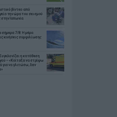
ιστικό βίντεο από
γείο την ώρα του σεισμού
R στην Ιαπωνία
 σήμερα 7/8: Η μέρα
τις κινήσεις συμφιλίωσης
 Συγκλονίζει η κατάθεση
γού – «Κοίταξα να στρίψω
ά για να γλιτώσω, δεν
α»