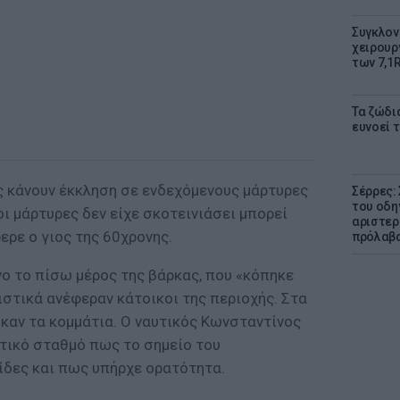
Συγκλον
χειρουρ
των 7,1
Τα ζώδια
ευνοεί 
ς κάνουν έκκληση σε ενδεχόμενους μάρτυρες
Σέρρες:
του οδη
οι μάρτυρες δεν είχε σκοτεινιάσει μπορεί
αριστερ
φερε ο γιος της 60χρονης.
πρόλαβ
νο το πίσω μέρος της βάρκας, που «κόπηκε
στικά ανέφεραν κάτοικοι της περιοχής. Στα
καν τα κομμάτια. Ο ναυτικός Κωνσταντίνος
τικό σταθμό πως το σημείο του
ίδες και πως υπήρχε ορατότητα.