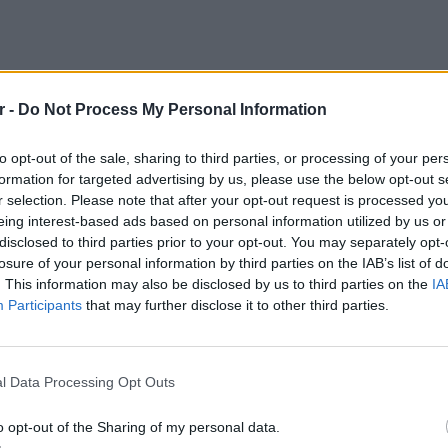
ΔΙΑΦΗΜΙΣΗ
r -
Do Not Process My Personal Information
to opt-out of the sale, sharing to third parties, or processing of your per
formation for targeted advertising by us, please use the below opt-out s
r selection. Please note that after your opt-out request is processed y
eing interest-based ads based on personal information utilized by us or
disclosed to third parties prior to your opt-out. You may separately opt-
losure of your personal information by third parties on the IAB’s list of
. This information may also be disclosed by us to third parties on the
IA
Participants
that may further disclose it to other third parties.
gr στο
Google News
και μάθετε πρώτοι
τα
ΕΙΔΗΣΕΙ
ΗΠΑ: Δ
σeξουα
l Data Processing Opt Outs
μαθητώ
 μπείτε στην
ροή ειδήσεων
του E-Daily.gr
o opt-out of the Sharing of my personal data.
r και στο Instagram