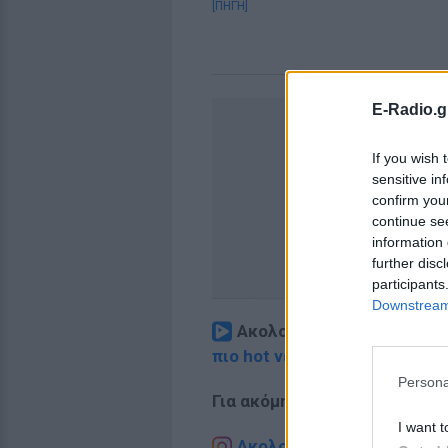
[ΠΗΓΗ]
E-Radio.g
If you wish 
sensitive in
confirm you
continue se
information 
further disc
participants
Downstream 
Ακολουθήστε το E-Radio.
πιο hot νέα
.
Persona
Για ακόμη περισσότερα
νέα
,
I want t
Ακολουθήστε το E-Radio.g