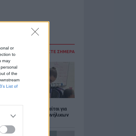
sonal or
ΔΙΑΒΑΣΤΕ ΣΗΜΕΡΑ
ection to
ou may
 personal
out of the
 downstream
B’s List of
Σ
ασκάλα χορού κατηγορείται για
λική κακοποίηση δύο ανήλικων
ν της