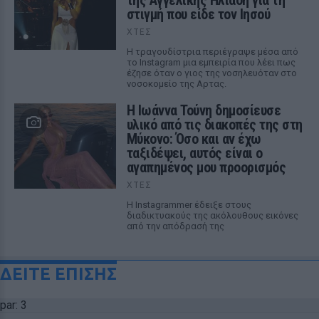
της Αγγελικής Ηλιάδη για τη
στιγμή που είδε τον Ιησού
ΧΤΕΣ
Η τραγουδίστρια περιέγραψε μέσα από
το Instagram μια εμπειρία που λέει πως
έζησε όταν ο γιος της νοσηλευόταν στο
νοσοκομείο της Αρτας.
Η Ιωάννα Τούνη δημοσίευσε
υλικό από τις διακοπές της στη
Μύκονο: Όσο και αν έχω
ταξιδέψει, αυτός είναι ο
αγαπημένος μου προορισμός
ΧΤΕΣ
Η Instagrammer έδειξε στους
διαδικτυακούς της ακόλουθους εικόνες
από την απόδρασή της
ΔΕΙΤΕ ΕΠΙΣΗΣ
par: 3