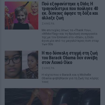
Πού εξαφανίστηκε η Dido; Η
τραγουδίστρια που πούλησε 40
εκ. δίσκους άφησε τη δόξα και
άλλαξε ζωή
ΣΉΜΕΡΑ
Με επιτυχίες όπως τα «Thank You»,
«White Flag» και τη θρυλική συνεργασία
της με τον Eminem στο «Stan», η Dido
έγινε μία από τις μεγαλύτερες ποπ σταρ
των 00s
Η πιο δύσκολη στιγμή στη ζωή
του Barack Obama δεν συνέβη
στον Λευκό Οίκο
ΣΉΜΕΡΑ
Η νύχτα που ο Barack και η Michelle
Obama φοβήθηκαν για τη ζωή της κόρης
τους