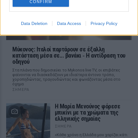
CONFIRM
Data Deletion
Data Access
Privacy Policy
Μύκονος: Ιταλοί παρτάρουν σε έξαλλη
κατάσταση μέσα σε... βανάκι ‑ Η αντίδραση του
οδηγού
Στα πλάνα που δημοσιεύει το Mykonos live TV, οι επιβάτες
φαίνονται να διασκεδάζουν με ιδιαίτερα έντονο τρόπο,
χοροπηδώντας, τραγουδώντας και φωνάζοντας μέσα στο
όχημα
ΣΉΜΕΡΑ
Η Μαρία Μενούνος φόρεσε
μπικίνι με τα χρώματα της
ελληνικής σημαίας
ΣΉΜΕΡΑ
«Κάθε χρόνο η Ελλάδα μου χαρίζει κάτι