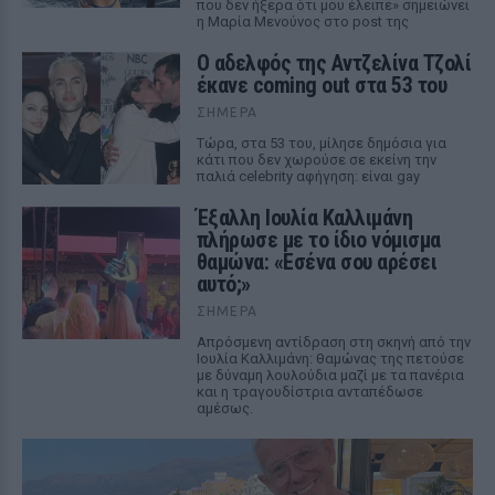
που δεν ήξερα ότι μου έλειπε» σημειώνει
η Μαρία Μενούνος στο post της
Ο αδελφός της Αντζελίνα Τζολί
έκανε coming out στα 53 του
ΣΉΜΕΡΑ
Τώρα, στα 53 του, μίλησε δημόσια για
κάτι που δεν χωρούσε σε εκείνη την
παλιά celebrity αφήγηση: είναι gay
Έξαλλη Ιουλία Καλλιμάνη
πλήρωσε με το ίδιο νόμισμα
θαμώνα: «Εσένα σου αρέσει
αυτό;»
ΣΉΜΕΡΑ
Απρόσμενη αντίδραση στη σκηνή από την
Ιουλία Καλλιμάνη: θαμώνας της πετούσε
με δύναμη λουλούδια μαζί με τα πανέρια
και η τραγουδίστρια ανταπέδωσε
αμέσως.