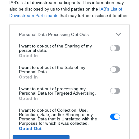
IAB’s list of downstream participants. This information may
ΣΉΜΕΡΑ
also be disclosed by us to third parties on the
IAB’s List of
Downstream Participants
that may further disclose it to other
Οι τίτλοι της εφημερίδας Espresso
έγιναν αφορμή για ένα χαριτωμένο
third parties.
σχόλιο στην εκπομπή της Μαριάννας
Γεωργαντή και του Γιάννη Κολοκυθά
Personal Data Processing Opt Outs
Viral η παρουσιάστρια που
I want to opt-out of the Sharing of my
αποκοιμήθηκε κατά τη διάρκεια
personal data.
δελτίου ειδήσεων
Opted In
ΣΉΜΕΡΑ
I want to opt-out of the Sale of my
Παρουσιάστρια ειδήσεων στις ΗΠΑ
Personal Data.
αποκοιμήθηκε on air και έγινε αμέσως
Opted In
viral - η συμπαρουσιάστριά της τη
χαρακτήρισε χιουμοριστικά «Ωραία
I want to opt-out of processing my
Κοιμωμένη».
Personal Data for Targeted Advertising.
Opted In
Αριελ Κωνσταντινίδη: Τώρα
ασχολούνται με το δέρμα μου,
I want to opt-out of Collection, Use,
δεν πρόκειται να κρύβομαι
Retention, Sale, and/or Sharing of my
Personal Data that Is Unrelated with the
ΣΉΜΕΡΑ
Purposes for which it was collected.
Opted Out
Δεν με αγγίζει, έχω ροδόχρου ακμή, η
οποία επιδεινώθηκε από τις ορμόνες της
εγκυμοσύνης, ανέφερε η ηθοποιός