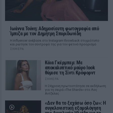
Ιωάννα Τούνη: Αδημοσίευτη φωτογραφία από
Ίμπιζα με τον Δημήτρη Σπυριδωνίδη
Η influencer ανέβασε στο Instagram throwback στιγμιότυπο
και ρώτησε τον σύντροφό της για τον φετινό προορισμό
ΣΉΜΕΡΑ
Κάια Γκέρμπερ: Με
αποκαλυπτικό μαύρο look
θύμισε τη Σίντι Κρόφορντ
ΣΉΜΕΡΑ
Η 24χρονη πρωτοστάτησε σε εκδήλωση
για τη σειρά «The Shards» στο Λος
Αντζελες
«Δεν θα το ξεχάσω όσο ζω»: Η
συγκλονιστική εξομολόγηση