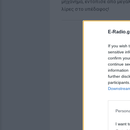
μηχάνημα, εντόπισε από μεγά
λίρες στο υπέδαφος!
E-Radio.g
If you wish 
sensitive in
confirm you
continue se
information 
further disc
participants
Downstream 
Persona
I want t