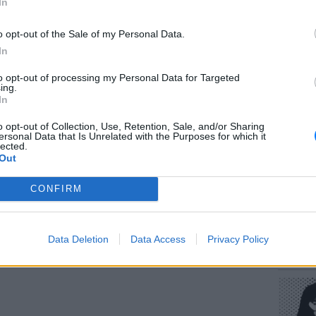
In
o opt-out of the Sale of my Personal Data.
In
, την περίοδο της Γερμανικής Κατοχής υπήρξε
to opt-out of processing my Personal Data for Targeted
ΕΥ ΖΗΝ
γεία των ναζί, με θησαυρό σε λίρες, που
ing.
Πώς να
In
στους 
o opt-out of Collection, Use, Retention, Sale, and/or Sharing
εχνικοί συμφώνησαν να πάρουν το 50% σε
ersonal Data that Is Unrelated with the Purposes for which it
lected.
ες, αφού ήδη τα έξοδά τους για τα
Out
CONFIRM
ερίδα «Πελοπόννησος» αυτή την περίοδο
τελειοποιήσουν το καταληλότερο εργαλείο
POP CU
Data Deletion
Data Access
Privacy Policy
 συγκεκριμένο το σημείο που θα γίνει η
Η κωμω
νεοπλο