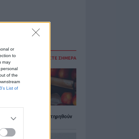
sonal or
ection to
ΔΙΑΒΑΣΤΕ ΣΗΜΕΡΑ
ou may
 personal
out of the
 downstream
B’s List of
τα που μπορουν να διατηρηθούν
ψυγείου το καλοκαίρι