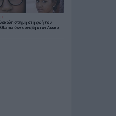
LE
δύσκολη στιγμή στη ζωή του
 Obama δεν συνέβη στον Λευκό