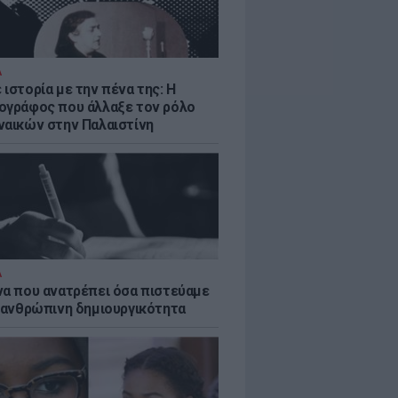
Α
ιστορία με την πένα της: Η
ογράφος που άλλαξε τον ρόλο
ναικών στην Παλαιστίνη
Α
να που ανατρέπει όσα πιστεύαμε
ν ανθρώπινη δημιουργικότητα