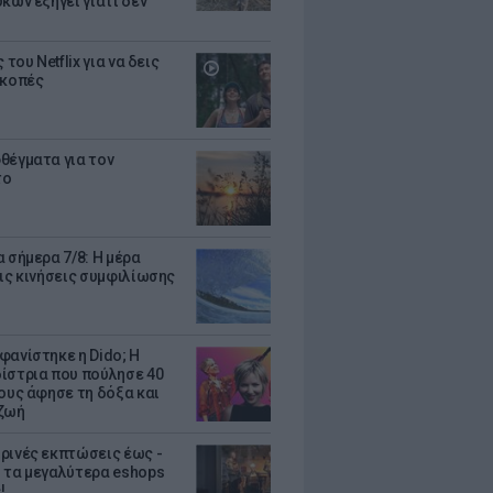
κων εξηγεί γιατί δεν
ς του Netflix για να δεις
ακοπές
θέγματα για τον
το
 σήμερα 7/8: Η μέρα
τις κινήσεις συμφιλίωσης
φανίστηκε η Dido; Η
ίστρια που πούλησε 40
κους άφησε τη δόξα και
ζωή
ρινές εκπτώσεις έως -
 τα μεγαλύτερα eshops
!