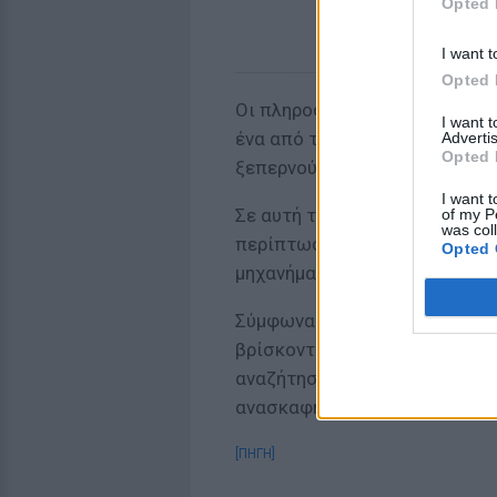
Opted 
I want t
Opted 
Οι πληροφορίες λένε ότι εκεί
I want 
ένα από τα βασικότερα στρατη
Advertis
Opted 
ξεπερνούν τις 100.000!
I want t
Σε αυτή την περίπτωση, οι τ
of my P
was col
περίπτωση που βρεθούν οι λίρ
Opted 
μηχανήματα είναι μεγάλα.
Σύμφωνα μάλιστα με την εφημ
βρίσκονται στις ΗΠΑ για να 
αναζήτησης, ώστε να είναι πιο
ανασκαφή.
[ΠΗΓΗ]