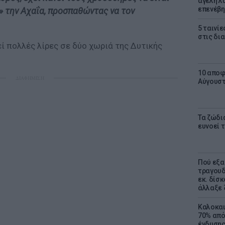
αγέλη λύ
επενέβη
ν» την Αχαΐα, προσπαθώντας να τον
5 ταινίε
στις δι
ί πολλές λίρες σε δύο χωριά της Δυτικής
10 αποφ
ΔΙΑΦΗΜΙΣΗ
Αύγουσ
Τα ζώδια
ευνοεί 
Πού εξα
τραγουδ
εκ. δίσ
άλλαξε 
Καλοκαι
70% από
ένδυσης