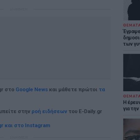
ΔΙΑΦΗΜΙΣΗ
ΘΕΜΑΤ
Έγραψε 
δημοσι
των γυ
gr στο
Google News
και μάθετε πρώτοι
τα
ΘΕΜΑΤ
Η έρευ
για τη
 μπείτε στην
ροή ειδήσεων
του E-Daily.gr
r και στο Instagram
ΔΙΑΦΗΜΙΣΗ