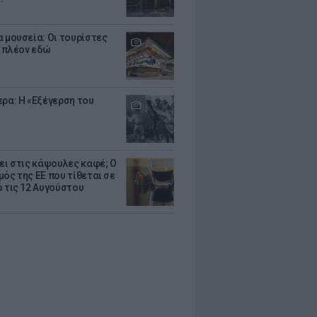
α μουσεία: Οι τουρίστες
 πλέον εδώ
ερα: Η «Εξέγερση του
ζει στις κάψουλες καφέ; Ο
μός της ΕΕ που τίθεται σε
ό τις 12 Αυγούστου