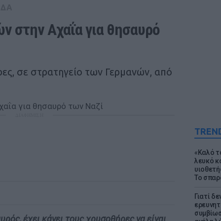
ΑΔΑ
 στην Αχαΐα για θησαυρό 
ρες, σε στρατηγείο των Γερμανών, από
ΔΙΑΦΗΜΙΣΗ
TREN
«Καλό τα
λευκό κ
υιοθετή
Το σπαρ
Γιατί δε
ερευνητ
συμβίωσ
υρός, έχει κάνει τους χρυσοθήρες να είναι