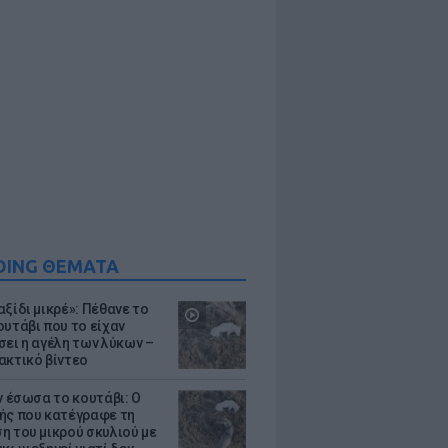
DING ΘΕΜΑΤΑ
ξίδι μικρέ»: Πέθανε το
ουτάβι που το είχαν
σει η αγέλη των λύκων –
ακτικό βίντεο
ν έσωσα το κουτάβι: Ο
ής που κατέγραφε τη
η του μικρού σκυλιού με