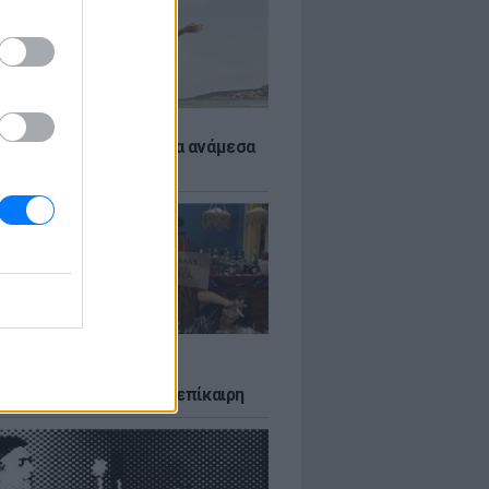
 αποφύγεις το σύγκαμα ανάμεσα
μηρούς
LTURE
δία που σατίρισε τον
υτισμό και παραμένει επίκαιρη