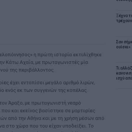
Ξέχνα τ
τρέχουν
Σαν σήμ
ουίσκι»
ελοπόννησος» η πρώτη ιστορία εκτυλίχθηκε
την Κάτω Αχαΐα, με πρωταγωνιστές μία
Τι αλλά
ενού της περιβάλλοντος.
κανονισ
ισχύ απ
ίες έχει εντοπίσει μεγάλο αριθμό λιρών,
δο ενός εκ των συγγενών της κοπέλας.
στον Άραξο, με πρωταγωνιστή νεαρό
 που και εκείνος βασίστηκε σε μαρτυρίες
ών από την Αθήνα και με τη χρήση μέσων από
α στο χώρο που του είχαν υποδείξει. Το