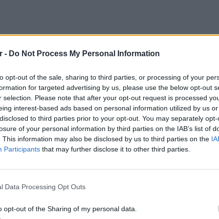
r -
Do Not Process My Personal Information
to opt-out of the sale, sharing to third parties, or processing of your per
formation for targeted advertising by us, please use the below opt-out s
r selection. Please note that after your opt-out request is processed y
eing interest-based ads based on personal information utilized by us or
disclosed to third parties prior to your opt-out. You may separately opt-
ΡΙΑ
losure of your personal information by third parties on the IAB’s list of
. This information may also be disclosed by us to third parties on the
IA
Θέλω τον μπαμπά μου»: Το βίντεο της
Participants
that may further disclose it to other third parties.
εθυσμένης οδηγού που σκότωσε νύφη ώρες
ετά τον γάμο της
ΉΜΕΡΑ
LIFESTY
Το μαρο
l Data Processing Opt Outs
Jamie Lee Komoroski, με αλκοόλ τριπλάσιο του νόμιμου
τον Nol
ίου, έπεσε πάνω στο golf cart των νεόνυμφων στο Folly
ach - τώρα νέο υλικό από το αστυνομικό τμήμα
Thrones
o opt-out of the Sharing of my personal data.
οκαλύπτει τη συμπεριφορά της λίγο μετά τη μοιραία
της Βα
ύγκρουση