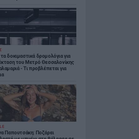
Σ
τα δοκιμαστικά δρομολόγια για
έκταση του Μετρό Θεσσαλονίκης
λαμαριά - Τι προβλέπεται για
ια
LE
να Παπουτσάκη: Ποζάρει
λαστή με μπικίνι στη θάλασσα σε