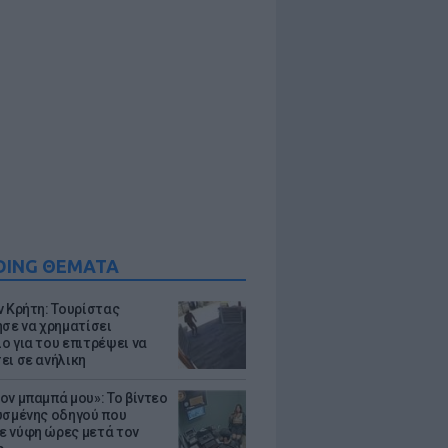
DING ΘΕΜΑΤΑ
ν Κρήτη: Τουρίστας
ησε να χρηματίσει
ο για του επιτρέψει να
ει σε ανήλικη
ον μπαμπά μου»: Το βίντεο
υσμένης οδηγού που
 νύφη ώρες μετά τον