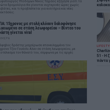
υφυπουργός Υποδομών Νίκος Ταχιάος εξήγησε γιατί τα
καλοκα
ώτα δρομολόγια θα γίνονται νυχτερινές ώρες χωρίς
ιβάτες, και τι προβλέπεται για εισιτήρια και νέες
εκτάσεις.
ΠΑ: 15χρονος με στολή κλόουν δολοφόνησε
λικιωμένο σε στάση λεωφορείου – Βίντεο του
άστη γίνεται viral
ΉΜΕΡΑ
έφηβος δράστης μαχαίρωσε επανειλημμένα τον
LIFESTY
χρονο Τζον Γουέσλι Αλεν σε στάση λεωφορείου, με
Charliz
οτέλεσμα τον θάνατό του, σύμφωνα με τις αρχές
51 - H 
πάντα γ