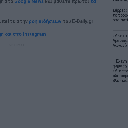
gr στο
Google News
και μάθετε πρώτοι
τα
Σέρρες:
το τροχ
στο αντ
 μπείτε στην
ροή ειδήσεων
του E-Daily.gr
r και στο Instagram
«Δεν το 
Αμερικα
ΔΙΑΦΗΜΙΣΗ
Αφγανό 
Η Ελένη
φήμες χ
«Διαστα
πληροφο
βλακεία