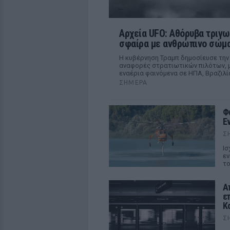
Αρχεία UFO: Αθόρυβα τριγω
σφαίρα με ανθρώπινο σώμα
Η κυβέρνηση Τραμπ δημοσίευσε την
αναφορές στρατιωτικών πιλότων, μ
εναέρια φαινόμενα σε ΗΠΑ, Βραζιλί
ΣΉΜΕΡΑ
Φ
Ε
Σ
Ισ
εν
το
Α
ε
Κ
Σ