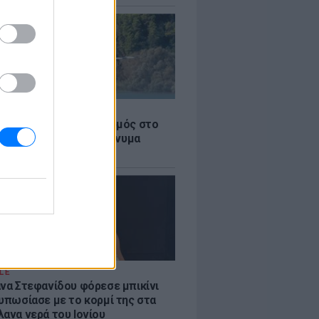
Σ
στην Κόρινθο: Συναγερμός στο
 - Εναέρια μέσα και μήνυμα
σης από το 112
LE
άνα Στεφανίδου φόρεσε μπικίνι
τυπωσίασε με το κορμί της στα
λανα νερά του Ιονίου