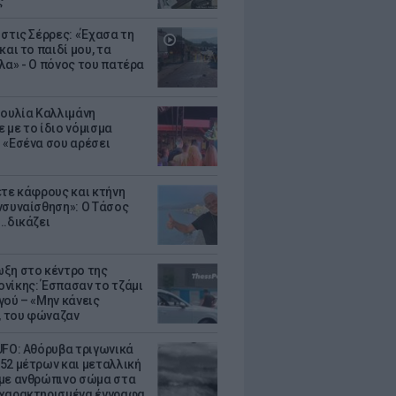
ς
 στις Σέρρες: «Έχασα τη
και το παιδί μου, τα
λα» - Ο πόνος του πατέρα
Ιουλία Καλλιμάνη
 με το ίδιο νόμισμα
 «Εσένα σου αρέσει
ετε κάφρους και κτήνη
νσυναίσθηση»: Ο Τάσος
..δικάζει
ξη στο κέντρο της
νίκης: Έσπασαν το τζάμι
γού – «Μην κάνεις
 του φώναζαν
UFO: Αθόρυβα τριγωνικά
52 μέτρων και μεταλλική
με ανθρώπινο σώμα στα
χαρακτηρισμένα έγγραφα