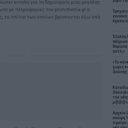
γάμο τη
δώσει εντολή για τη δημιουργία μιας μεγάλης
ωνα με πληροφορίες του protothema.gr η
Τροχαίο
γυναίκα 
ς, τα σπίτια των οποίων βρίσκονται έξω από
έχασα ό
Έξαλλη 
πλήρωσε
θαμώνα:
αυτό;»
ΔΙΑΦΗΜΙΣΗ
«Τα κάν
χωρίς ε
Δούσης.
Καταδίω
Θεσσαλο
του οδη
μ@@@»,
Αρχεία 
σκάφη 1
σφαίρα 
νέα απο