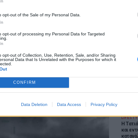
In
ροχαίο στις Σέρρες: «Έχασα τη γυναίκα και το
o opt-out of the Sale of my Personal Data.
αιδί μου, τα έχασα όλα» ‑ Ο πόνος του πατέρα
In
ΉΜΕΡΑ
to opt-out of processing my Personal Data for Targeted
τέρα 43 ετών και ο 21χρονος γιος της σκοτώθηκαν σε
ing.
τωπική σύγκρουση με φορτηγό στην επαρχιακή οδό
In
φίπολης – Δράμας, κοντά στην Παλαιοκώμη.
ΕΙΔΗΣΕΙ
Φωτιά 
o opt-out of Collection, Use, Retention, Sale, and/or Sharing
αταδίωξη στο κέντρο της Θεσσαλονίκης:
ersonal Data that Is Unrelated with the Purposes for which it
Στεφάνι
σπασαν το τζάμι του οδηγού – «Μην κάνεις
lected.
εκκένω
@@@», του φώναζαν
Out
ΉΜΕΡΑ
CONFIRM
αιτίας των υψηλών ταχυτήτων το λευκό όχημα έχασε
ν έλεγχο και καρφώθηκε πάνω σε κολονάκια.
Data Deletion
Data Access
Privacy Policy
LIFESTY
Η Τατι
και εν
καταγά