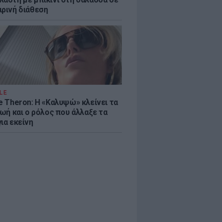
ιρινή διάθεση
LE
e Theron: Η «Καλυψώ» κλείνει τα
ζωή και ο ρόλος που άλλαξε τα
ια εκείνη