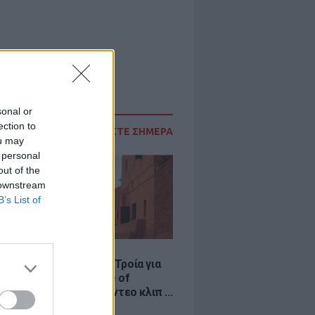
sonal or
ection to
ΔΙΑΒΑΣΤΕ ΣΗΜΕΡΑ
ou may
 personal
out of the
 downstream
B’s List of
LE
κινό χωριό που έγινε Τροία για
an, Yunkai για το Game of
 και σκηνικό για το βίντεο κλιπ ...
νδή