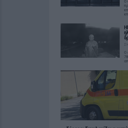
Ο 
πρ
επ
επ
Η
η
δρ
Σ
Ο 
78
απ