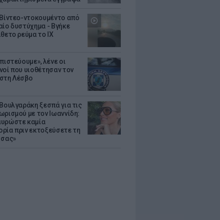
 Βίντεο-ντοκουμέντο από
αίο δυστύχημα - Βγήκε
ίθετο ρεύμα το ΙΧ
πιστεύουμε», λένε οι
νοί που υιοθέτησαν τον
στη Λέσβο
 Βουλγαράκη ξεσπά για τις
ωρισμού με τον Ιωαννίδη:
υρώστε καμία
ρία πριν εκτοξεύσετε τη
 σας»