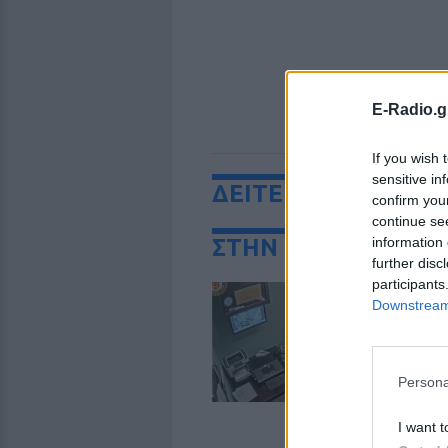
E-Radio.g
If you wish 
sensitive in
ΔΕΙΤΕ ΕΠΙΣΗΣ
confirm you
continue se
information 
ΣΤΗΝ ΙΔΙΑ ΚΑΤΗΓΟ
further disc
participants
«
Downstream 
μ
μ
Σ
Persona
Η 
ορ
Be
I want t
απ
σ