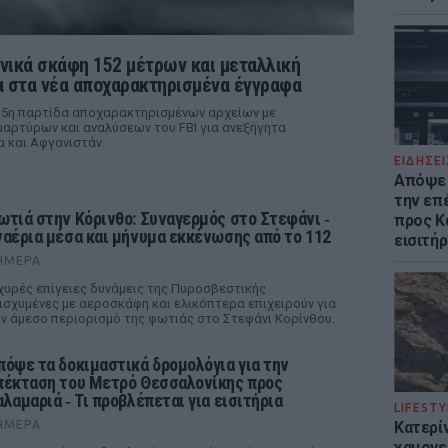
νικά σκάφη 152 μέτρων και μεταλλική
 στα νέα αποχαρακτηρισμένα έγγραφα
 5η παρτίδα αποχαρακτηρισμένων αρχείων με
αρτύρων και αναλύσεων του FBI για ανεξήγητα
α και Αφγανιστάν.
ΕΙΔΗΣΕΙ
Απόψε 
την επ
ωτιά στην Κόρινθο: Συναγερμός στο Στεφάνι ‑
προς Κα
ναέρια μέσα και μήνυμα εκκένωσης από το 112
εισιτήρ
ΉΜΕΡΑ
χυρές επίγειες δυνάμεις της Πυροσβεστικής
ισχυμένες με αεροσκάφη και ελικόπτερα επιχειρούν για
ν άμεσο περιορισμό της φωτιάς στο Στεφάνι Κορίνθου.
πόψε τα δοκιμαστικά δρομολόγια για την
πέκταση του Μετρό Θεσσαλονίκης προς
αλαμαριά ‑ Τι προβλέπεται για εισιτήρια
LIFESTY
ΉΜΕΡΑ
Κατερί
χαμογε