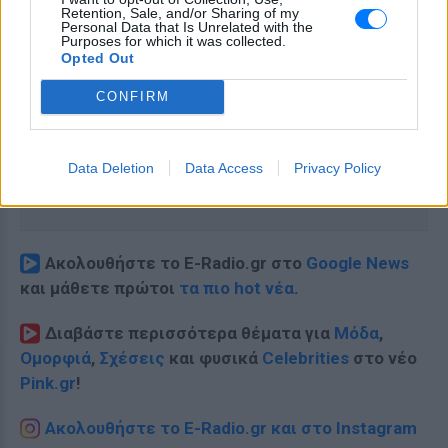
Retention, Sale, and/or Sharing of my
Personal Data that Is Unrelated with the
Purposes for which it was collected.
Opted Out
CONFIRM
Data Deletion
Data Access
Privacy Policy
Ακολουθήστε το E-Radio.gr στο
Google News
και μάθετε πρώτοι
τα πιο hot νέα
.
Διαβάστε περισσότερα θέματα για
Μόδα
,
Ομορφιά
,
Σχέσεις
και φυσικά
Celebrities
στο νέο
Pink.gr
!
Ακολουθήστε το E-Radio.gr και στο Instagram