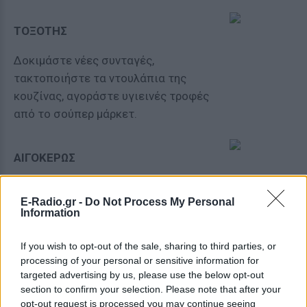
ΤΟΞΟΤΗΣ
Δοκιμάστε νέες συνταγές,
τακτοποιήστε τα ντουλάπια της
κουζίνας, αγοράστε υγιεινές τροφές
από το σούπερ μάρκετ.
ΑΙΓΟΚΕΡΩΣ
Ένα ποτήρι κρασί, ένα ωραίο γεύμα
E-Radio.gr -
Do Not Process My Personal
στο σπίτι με τον σύντροφό σας. Αυτά
Information
χρειάζεστε άμεσα αυτή τη μέρα.
If you wish to opt-out of the sale, sharing to third parties, or
processing of your personal or sensitive information for
ΥΔΡΟΧΟΟΣ
targeted advertising by us, please use the below opt-out
section to confirm your selection. Please note that after your
Τώρα έχετε όλα τα εχέγγυα για να
opt-out request is processed you may continue seeing