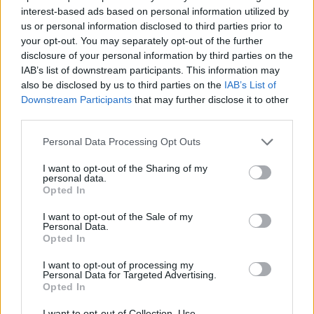
κάνετε πράξη κάθε σπουδαίο σας
interest-based ads based on personal information utilized by
σχέδιο!
us or personal information disclosed to third parties prior to
your opt-out. You may separately opt-out of the further
disclosure of your personal information by third parties on the
ΙΧΘΕΙΣ
IAB’s list of downstream participants. This information may
also be disclosed by us to third parties on the
IAB’s List of
Μπορεί να υπάρξει η επιθυμία να
Downstream Participants
that may further disclose it to other
third parties.
βρείτε ή να ξεσκεπάσετε ότι είναι
μυστικό και κρυμμένο.
Personal Data Processing Opt Outs
I want to opt-out of the Sharing of my
personal data.
ΔΙΑΦΗΜΙΣΗ
Opted In
I want to opt-out of the Sale of my
Personal Data.
Opted In
I want to opt-out of processing my
Personal Data for Targeted Advertising.
Opted In
I want to opt-out of Collection, Use,