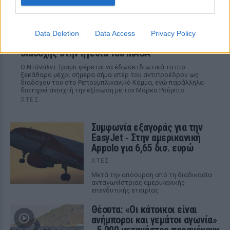
Data Deletion
Data Access
Privacy Policy
Ο εκλεκτός του Τραμπ: Το κρυφό σχέδιο
διαδοχής στην ηγεσία του MAGA
Ο Ντόναλντ Τραμπ φέρεται να έδωσε ιδιωτικά το πιο
ξεκάθαρο μέχρι σήμερα σήμα υπέρ του αντιπροέδρου ως
διαδόχου του στο Ρεπουμπλικανικό Κόμμα, ενώ παράλληλα
διατηρεί ανοιχτή την εξίσωση με τον Μάρκο Ρούμπιο.
ΧΤΕΣ
Συμφωνία εξαγοράς για την
EasyJet ‑ Στην αμερικανική
Appolo για 6,65 δισ. ευρώ
ΧΤΕΣ
Μετά την απόσυρση από τη διαδικασία
ανταγωνίστριας αμερικανικής
επενδυτικής εταιρίας
Θέουτα: «Οι κάτοικοι είναι
ανήμποροι και γεμάτοι αγωνία»