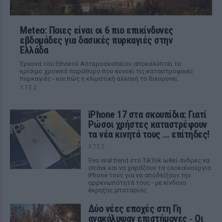
Meteo: Ποιες είναι οι 6 πιο επικίνδυνες
εβδομάδες για δασικές πυρκαγιές στην
Ελλάδα
Έρευνα του Εθνικού Αστεροσκοπείου αποκαλύπτει το
κρίσιμο χρονικό παράθυρο που ευνοεί τις καταστροφικές
πυρκαγιές - και πώς η κλιματική αλλαγή το διευρύνει.
ΧΤΕΣ
iPhone 17 στα σκουπίδια: Γιατί
Ρώσοι χρήστες καταστρέφουν
τα νέα κινητά τους ... επίτηδες!
ΧΤΕΣ
Ένα viral trend στο TikTok ωθεί άνδρες να
σπάνε και να χαράζουν τα ολοκαίνουργια
iPhone τους για να αποδείξουν την
αρρενωπότητά τους - με κίνδυνο
έκρηξης μπαταρίας.
Δύο νέες εποχές στη Γη
ανακάλυψαν επιστήμονες ‑ Oι