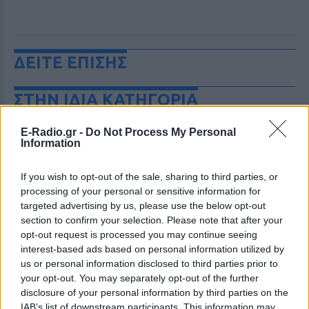
ΔΕΙΤΕ ΕΠΙΣΗΣ
ΣΤΗΝ ΙΔΙΑ ΚΑΤΗΓΟΡΙΑ
Γιατί δεν έσωσα το κουτάβι: Ο
E-Radio.gr -
Do Not Process My Personal
ερευνητής που κατέγραφε τη
Information
συμβίωση του μικρού σκυλιού
με αγέλη λύκων εξηγεί γιατί
If you wish to opt-out of the sale, sharing to third parties, or
δεν επενέβη
processing of your personal or sensitive information for
ΧΤΕΣ
targeted advertising by us, please use the below opt-out
section to confirm your selection. Please note that after your
«Κρατάμε την επιστημονική απόσταση,
δεν είναι δυνατόν να πάω να επέμβω,
opt-out request is processed you may continue seeing
ούτε γίνεται να στείλω κάποιον
interest-based ads based on personal information utilized by
κτηνίατρο σε ένα μέρος όπου υπάρχει
us or personal information disclosed to third parties prior to
αγέλη με λύκους, είναι επικίνδυνο» λέει
στο protothema.gr ο διδάκτορας
your opt-out. You may separately opt-out of the further
ζωολογίας του ΑΠΘ, Θεόδωρος Κομηνός
disclosure of your personal information by third parties on the
- Έχουν πεθάνει και έξι λυκόπουλα
IAB’s list of downstream participants. This information may