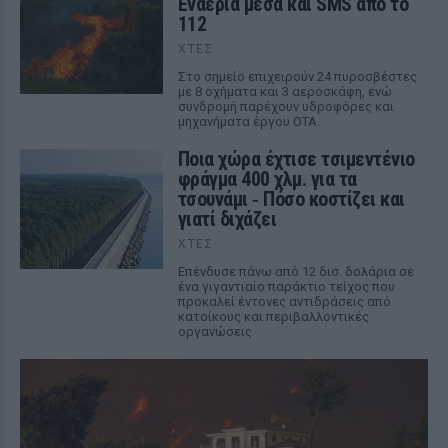
Εναέρια μέσα και SMS από το
112
ΧΤΕΣ
Στο σημείο επιχειρούν 24 πυροσβέστες
με 8 οχήματα και 3 αεροσκάφη, ενώ
συνδρομή παρέχουν υδροφόρες και
μηχανήματα έργου ΟΤΑ.
Ποια χώρα έχτισε τσιμεντένιο
φράγμα 400 χλμ. για τα
τσουνάμι ‑ Πόσο κοστίζει και
γιατί διχάζει
ΧΤΕΣ
Επένδυσε πάνω από 12 δισ. δολάρια σε
ένα γιγαντιαίο παράκτιο τείχος που
προκαλεί έντονες αντιδράσεις από
κατοίκους και περιβαλλοντικές
οργανώσεις