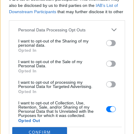
Για πάντα στη Ρεάλ Μαδρίτης ο
also be disclosed by us to third parties on the
IAB’s List of
Βινίσιους: Υπογράφει νέο
Downstream Participants
that may further disclose it to other
εξαετές συμβόλαιο ο
third parties.
Βραζιλιάνος
Personal Data Processing Opt Outs
ΧΤΕΣ
Σύμφωνα με τον Φαμπρίτσιο Ρομάνο ο
I want to opt-out of the Sharing of my
Βραζιλιάνος είναι έτοιμος να αποδεχτεί
personal data.
την πρόταση της Ρεάλ
Opted In
Meta έξυπνα γυαλιά: Γιατί
I want to opt-out of the Sale of my
εστιατόρια, παμπ και θέατρα
Personal Data.
στη Βρετανία τα απαγορεύουν
Opted In
ΧΤΕΣ
I want to opt-out of processing my
Personal Data for Targeted Advertising.
Από τον εστιάτορα Τζέρεμι Κινγκ ως την
αλυσίδα Wetherspoons και τον όμιλο ATG
Opted In
Theatres, ολοένα περισσότεροι χώροι
εστίασης και ψυχαγωγίας κλείνουν την
I want to opt-out of Collection, Use,
πόρτα στα Ray-Ban Meta glasses.
Retention, Sale, and/or Sharing of my
Personal Data that Is Unrelated with the
Purposes for which it was collected.
Opted Out
CONFIRM