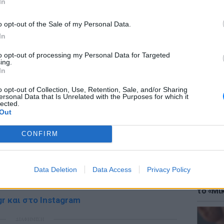
In
ΔΙΑΦΗΜΙΣΗ
o opt-out of the Sale of my Personal Data.
In
to opt-out of processing my Personal Data for Targeted
ing.
ΘΕΜΑΤ
In
Έφτιαξ
μουσική
o opt-out of Collection, Use, Retention, Sale, and/or Sharing
ersonal Data that Is Unrelated with the Purposes for which it
lected.
Out
CONFIRM
gr στο
Google News
και μάθετε πρώτοι
τα
Data Deletion
Data Access
Privacy Policy
ΘΕΜΑΤ
 μπείτε στην
ροή ειδήσεων
του E-Daily.gr
Explain
το «Μικ
r και στο Instagram
ΔΙΑΦΗΜΙΣΗ