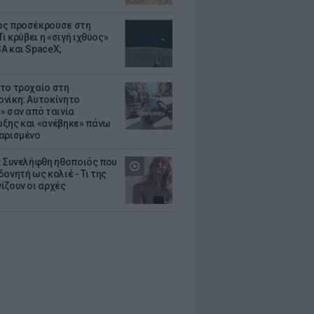
ς προσέκρουσε στη
Τι κρύβει η «σιγή ιχθύος»
A και SpaceX;
το τροχαίο στη
νίκη: Αυτοκίνητο
» σαν από ταινία
ξης και «ανέβηκε» πάνω
αρισμένο
: Συνελήφθη ηθοποιός που
oνητή ως κολιέ - Τι της
ίζουν οι αρχές