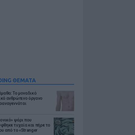
DING ΘΕΜΑΤΑ
έμαθα: Το μοναδικό
κό ανθρώπινο όργανο
οαναγεννάται
μονικό» ψάρι που
φθηκε τυχαία και πήρε το
ου από το «Stranger