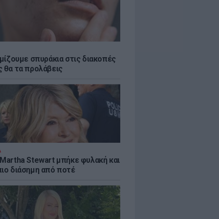
εμίζουμε σπυράκια στις διακοπές
ς θα τα προλάβεις
Α
 Martha Stewart μπήκε φυλακή και
πιο διάσημη από ποτέ