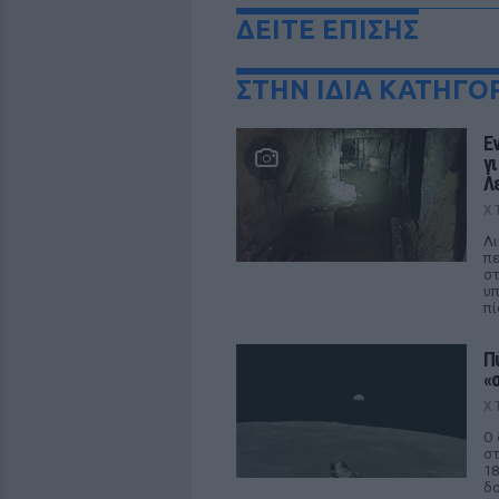
ΔΕΙΤΕ ΕΠΙΣΗΣ
ΣΤΗΝ ΙΔΙΑ ΚΑΤΗΓΟ
Ε
γ
Λ
Χ
Λι
πε
στ
υπ
π
Π
«
Χ
Ο 
στ
18
δο