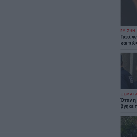
ΕΥ ΖΗΝ
Γιατί γ
και πώ
ΘΕΜΑΤ
Όταν η
βγήκε 