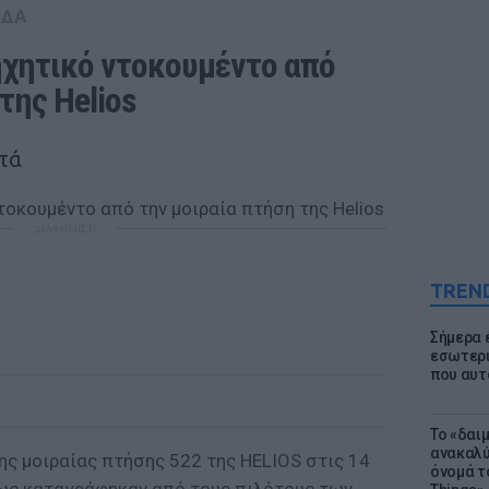
ΑΔΑ
ηχητικό ντοκουμέντο από 
της Helios
πτά
ΔΙΑΦΗΜΙΣΗ
TREN
Σήμερα 
εσωτερι
που αυτ
Το «δαι
ανακαλύ
ης μοιραίας πτήσης 522 της HELIOS στις 14
όνομά τ