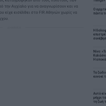
ως καταγράφηκαν από τους πιλότους των
Things»
ό την Αγχίαλο για να αναγνωρίσουν και να
Ο αρχιτ
υ είχε εισέλθει στο FIR Αθηνών χωρίς να
πάντα τ
γχου.
ΔΙΑΦΗΜΙΣΗ
Η δολοφ
επιστρέ
συνέβησ
Νίνο: «
Καλάσνι
Η αποκά
Τα ζώδια
ευνοεί 
Αυτό εί
μέχρι τ
τη ζωή 