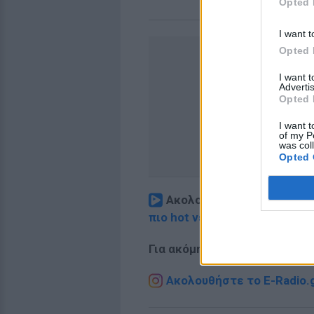
Opted 
I want t
Opted 
I want 
Advertis
Opted 
I want t
of my P
was col
Opted 
Ακολουθήστε το E-Radio.
πιο hot νέα
.
Για ακόμη περισσότερα
νέα
,
Ακολουθήστε το E-Radio.g