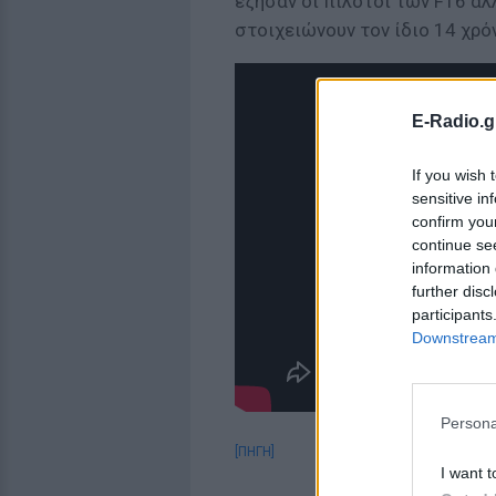
έζησαν οι πιλότοι των F16 αλλ
στοιχειώνουν τον ίδιο 14 χρό
E-Radio.g
If you wish 
sensitive in
confirm you
continue se
information 
further disc
participants
Downstream 
Persona
[ΠΗΓΗ]
I want t