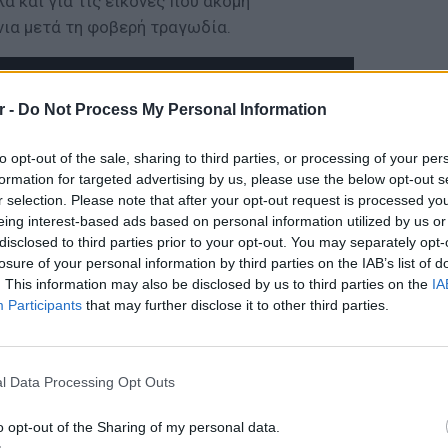
ά και για τις εικόνες που ακόμη
νια μετά τη φοβερή τραγωδία.
r -
Do Not Process My Personal Information
to opt-out of the sale, sharing to third parties, or processing of your per
formation for targeted advertising by us, please use the below opt-out s
r selection. Please note that after your opt-out request is processed y
eing interest-based ads based on personal information utilized by us or
disclosed to third parties prior to your opt-out. You may separately opt-
losure of your personal information by third parties on the IAB’s list of
. This information may also be disclosed by us to third parties on the
IA
Participants
that may further disclose it to other third parties.
LIFESTY
Οι συν
l Data Processing Opt Outs
εισιτήρ
τις τιμ
o opt-out of the Sharing of my personal data.