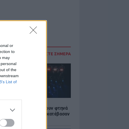
sonal or
ection to
ΔΙΑΒΑΣΤΕ ΣΗΜΕΡΑ
ou may
 personal
out of the
 downstream
B’s List of
LE
αυλίες επιτέλους βγάζουν φτηνά
ια - Ποιοι καλλιτέχνες κατέβασαν
ές