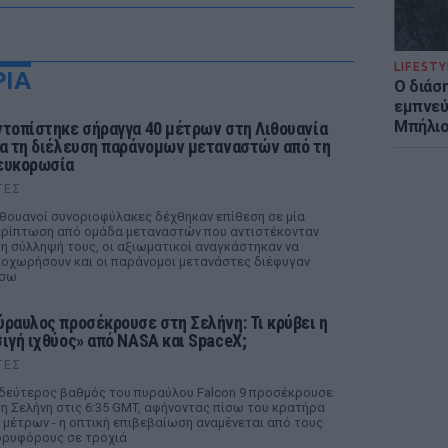
LIFESTY
ΡΙΑ
Ο διάσ
εμπνεύ
Μπήλιο
ντοπίστηκε σήραγγα 40 μέτρων στη Λιθουανία
ια τη διέλευση παράνομων μεταναστών από τη
ευκορωσία
ΤΕΣ
θουανοί συνοριοφύλακες δέχθηκαν επίθεση σε μία
ρίπτωση από ομάδα μεταναστών που αντιστέκονταν
η σύλληψή τους, οι αξιωματικοί αναγκάστηκαν να
οχωρήσουν και οι παράνομοι μετανάστες διέφυγαν
ίσω
ύραυλος προσέκρουσε στη Σελήνη: Τι κρύβει η
σιγή ιχθύος» από NASA και SpaceX;
ΤΕΣ
δεύτερος βαθμός του πυραύλου Falcon 9 προσέκρουσε
η Σελήνη στις 6:35 GMT, αφήνοντας πίσω του κρατήρα
 μέτρων - η οπτική επιβεβαίωση αναμένεται από τους
ρυφόρους σε τροχιά