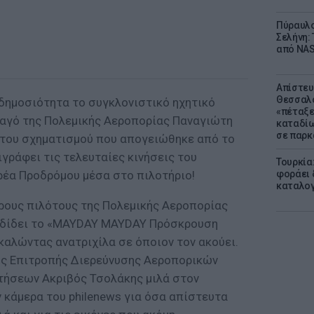
Πύραυλο
Σελήνη: 
από NAS
Απίστευ
Θεσσαλο
 δημοσιότητα το συγκλονιστικό ηχητικό
«πέταξε
ναγό της Πολεμικής Αεροπορίας Παναγιώτη
καταδίω
σε παρκ
 του σχηματισμού που απογειώθηκε από το
γράφει τις τελευταίες κινήσεις του
Τουρκία
ρέα Προδρόμου μέσα στο πιλοτήριο!
φοράει δ
καταλογ
ρους πιλότους της Πολεμικής Αεροπορίας
ταδίδει το «MAYDAY MAYDAY Πρόσκρουση
αλώντας ανατριχίλα σε όποιον τον ακούει.
ής Επιτροπής Διερεύνυσης Αεροπορικών
τήσεων Ακριβός Τσολάκης μιλά στον
 κάμερα του philenews για όσα απίστευτα