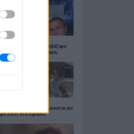
Α
αν το Napster που κατεβάζαμε
 - Πού βρίσκονται σήμερα;
Α
er: Γιατί η Αμερική τσακώνεται για
ρό Σπίτι στο Λιβάδι»;