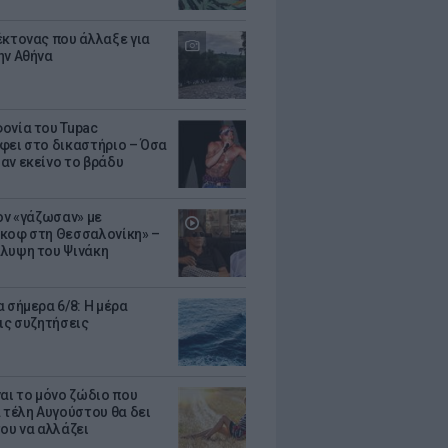
έκτονας που άλλαξε για
ην Αθήνα
ονία του Tupac
φει στο δικαστήριο – Όσα
αν εκείνο το βράδυ
Τον «γάζωσαν» με
κοφ στη Θεσσαλονίκη» –
λυψη του Ψινάκη
 σήμερα 6/8: Η μέρα
τις συζητήσεις
ναι το μόνο ζώδιο που
α τέλη Αυγούστου θα δει
του να αλλάζει