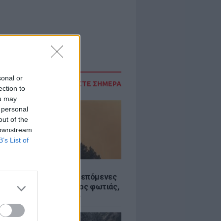
sonal or
ΔΙΑΒΑΣΤΕ ΣΗΜΕΡΑ
ection to
ou may
 personal
out of the
 downstream
B’s List of
Σ
«hot – dry – windy» τις επόμενες
ς: Αυξημένος ο κίνδυνος φωτιάς,
ρμός σε 6 περιφέρειες