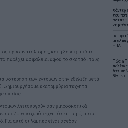
Χάντερ 
του πατ
οστά» – 
ντιμπέι
Ιστορικ
μπελούγ
ΗΠΑ
ιος προσανατολισμός, και η λάμψη από το
 τα παρέχει ασφάλεια, αφού το σκοτάδι τους
Πώς η Π
πολίτες
Αττικοβ
βίντεο
για υστέρηση των εντόμων στην εξέλιξη μετά
ύ. Δημιουργήσαμε εκατομμύρια τεχνητά
ης ουσίας.
ντόμων λειτουργούν σαν μικροσκοπικά
μετωπίζουν ισχυρό τεχνητό φωτισμό, αυτό
. Για αυτό οι λάμπες είναι σχεδόν