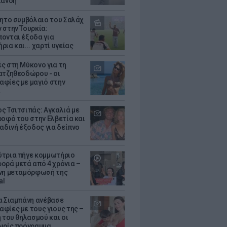
λάνδη
θητο συμβόλαιο του Σαλάχ
 στην Τουρκία:
ονται έξοδα για
ια και... χαρτί υγείας
ς στη Μύκονο για τη
ατζηθεοδώρου - οι
φίες με μαγιό στην
α
ς Τσιτσιπάς: Αγκαλιά με
ροφό του στην Ελβετία και
ραδινή έξοδος για δείπνο
τρια πήγε κομμωτήριο
ορά μετά από 4 χρόνια –
νη μεταμόρφωσή της
al
α Σιαμπάνη ανέβασε
φίες με τους γιους της –
 του θηλασμού και οι
ωρίς πρόγραμμα