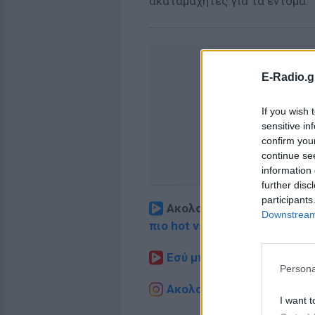
ακαταμάχητες για τα έντομα.
E-Radio.g
If you wish 
sensitive in
confirm you
continue se
information 
further disc
participants
Ακολουθήστε το E-Radio.
Downstream 
πιο hot νέα
.
Εσύ μπήκες στο E-Daily.gr
Persona
Ακολουθήστε το E-Radio.g
I want t