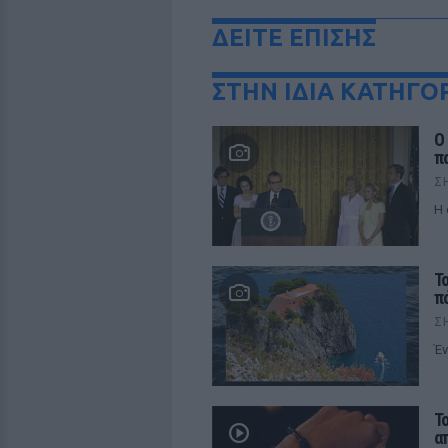
ΔΕΙΤΕ ΕΠΙΣΗΣ
ΣΤΗΝ ΙΔΙΑ ΚΑΤΗΓΟ
Ο
π
Σ
Η 
Τ
π
Σ
Έν
Τ
α