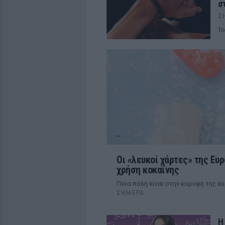
σ
Σ
Το
Οι «λευκοί χάρτες» της Ευ
χρήση κοκαΐνης
Ποια πόλη είναι στην κορυφή της ε
ΣΉΜΕΡΑ
Η