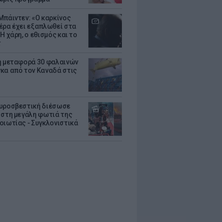
Μπάιντεν: «Ο καρκίνος
έρα έχει εξαπλωθεί στα
Η χάρη, ο εθισμός και το
τ
ή μεταφορά 30 φαλαινών
κα από τον Καναδά στις
υροσβεστική διέσωσε
 στη μεγάλη φωτιά της
οιωτίας - Συγκλονιστικά