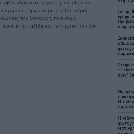
στη Ταϊ
τόβια πλάσματα, είχαν τη συνήθεια να
φεγγαριού. Σύμφωνα με τον Τζεφ Σμιθ,
Για αμύ
γράφουν
ολογίας του Μπόχαρτ, τα έντομα
Προβλέπ
, αφού έτσι ταξίδευαν τις νύχτες που δεν
κομμωτήρ
Διακοπέ
Βάλια Χ
ΔΙΑΦΗΜΙΣΗ
φωτογρα
παραλί
Στέφανο
τη σύντ
κοινή β
Νοσηλεύ
πρώτη φ
Η απίθα
έγινε vir
H Ιωάνν
φωτογρα
Η στιγμή
μέρες χ