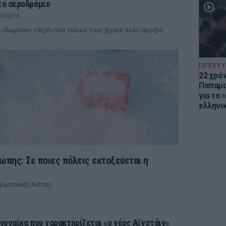
το αεροδρόμιο
ΉΜΕΡΑ
 «δωρεάν» ταξίδι που τελικά τους βγήκε πολύ ακριβό
LIFESTY
22 χρό
Παπαμι
για το
ελληνι
ρώπης: Σε ποιες πόλεις εκτοξεύεται η
υρωπαϊκής λίστας
 γυναίκα που χαρακτηρίζεται «ο νέος Αϊνστάιν»