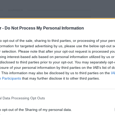
ΔΙΑΦΗΜΙΣΗ
r -
Do Not Process My Personal Information
to opt-out of the sale, sharing to third parties, or processing of your per
formation for targeted advertising by us, please use the below opt-out s
r selection. Please note that after your opt-out request is processed y
eing interest-based ads based on personal information utilized by us or
disclosed to third parties prior to your opt-out. You may separately opt-
losure of your personal information by third parties on the IAB’s list of
. This information may also be disclosed by us to third parties on the
IA
gr στο
Google News
και μάθετε πρώτοι
τα
Participants
that may further disclose it to other third parties.
ΕΙΔΗΣΕΙ
Καιρός 
; Τα νέα της ημέρας και ότι σου κάνει κλικ!
48 ώρε
l Data Processing Opt Outs
συναγε
r και στο Instagram
o opt-out of the Sharing of my personal data.