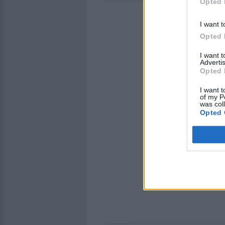
Opted 
I want t
Opted 
I want 
Advertis
Opted 
I want t
of my P
was col
Opted 