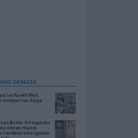
DING ΘΕΜΑΤΑ
ια τον Λιονέλ Μέσι:
ο πατέρας του, Χόρχε
τικό βίντεο: Η στιγμή που
ος ανοίγει πυρ και
ι τον θάνατο σε σχολείο