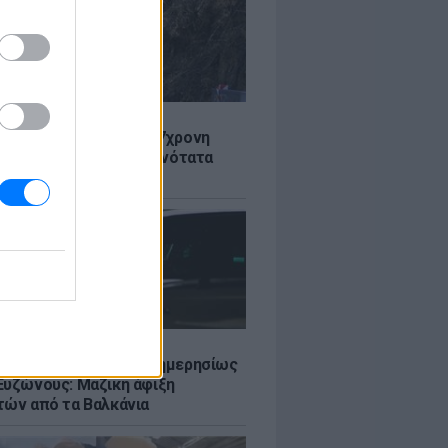
Σ
 στον Λυκαβηττό: Σε 57χρονη
 ανήκει η σορός - Πιθανότατα
από ύψος
Σ
πό 45.000 διελεύσεις ημερησίως
Ευζώνους: Μαζική άφιξη
τών από τα Βαλκάνια