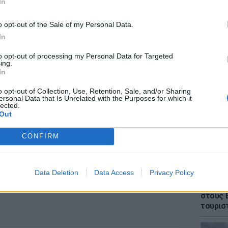
ΔΙΑΦΗΜΙΣΗ
In
o opt-out of the Sale of my Personal Data.
In
to opt-out of processing my Personal Data for Targeted
ΕΙΔΗΣΕΙ
ing.
Θρίλερ
In
γυναίκα
έπεσε 
o opt-out of Collection, Use, Retention, Sale, and/or Sharing
ersonal Data that Is Unrelated with the Purposes for which it
lected.
Out
CONFIRM
Data Deletion
Data Access
Privacy Policy
ΕΙΔΗΣΕΙ
Πάνω α
στους 
τουρισ