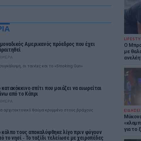
ΡΙΑ
LIFESTY
 μοναδικός Αμερικανός πρόεδρος που έχει
Ο Μπρο
αραιτηθεί
με θαλ
ανελέη
ΉΜΕΡΑ
συγκάλυψη, οι ταινίες και το «Smoking Gun»
ο κατακόκκινο σπίτι που μοιάζει να αιωρείται
άνω από το Κάπρι
ΉΜΕΡΑ
α αρχιτεκτονικό θαύμα κρυμμένο στους βράχους
ΕΙΔΗΣΕΙ
Μύκονο
«κλαμπ»
για το
ο κόλπο τους αποκαλύφθηκε λίγο πριν φύγουν
πό το νησί ‑ Το ταξίδι τελείωσε με χειροπέδες