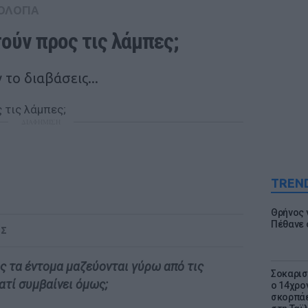
ΟΛΟΓΙΑ
τούν προς τις λάμπες;
 το διαβάσεις...
ΔΙΑΦΗΜΙΣΗ
TREN
Θρήνος γ
Πέθανε 
ΟΣ
 τα έντομα μαζεύονται γύρω από τις
Σοκαρισ
ατί συμβαίνει όμως;
ο 14χρον
σκορπάε