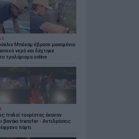
LE
ύκλιν Μπέκαμ έβρασε μακαρόνια
ασσινό νερό και δέχτηκε
το τρολάρισμα online
Σ
ς: Ιταλοί τουρίστες έκαναν
 βανάκι transfer - Αντιδράσεις
 ξέφρενο πάρτι