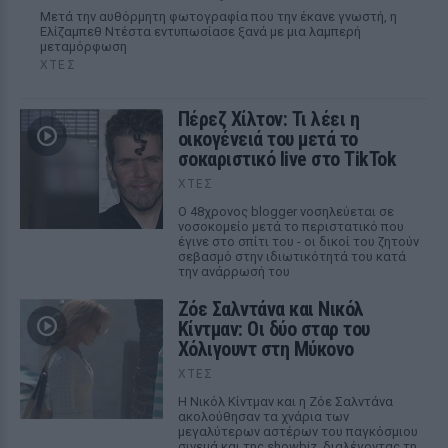
Μετά την αυθόρμητη φωτογραφία που την έκανε γνωστή, η
Ελίζαμπεθ Ντέστα εντυπωσίασε ξανά με μια λαμπερή
μεταμόρφωση
ΧΤΕΣ
Πέρεζ Χίλτον: Τι λέει η
οικογένειά του μετά το
σοκαριστικό live στο TikTok
ΧΤΕΣ
Ο 48χρονος blogger νοσηλεύεται σε
νοσοκομείο μετά το περιστατικό που
έγινε στο σπίτι του - οι δικοί του ζητούν
σεβασμό στην ιδιωτικότητά του κατά
την ανάρρωσή του
Ζόε Σαλντάνα και Νικόλ
Κίντμαν: Οι δύο σταρ του
Χόλιγουντ στη Μύκονο
ΧΤΕΣ
Η Νικόλ Κίντμαν και η Ζόε Σαλντάνα
ακολούθησαν τα χνάρια των
μεγαλύτερων αστέρων του παγκόσμιου
σινεμά και της showbiz, διαλέγοντας τη