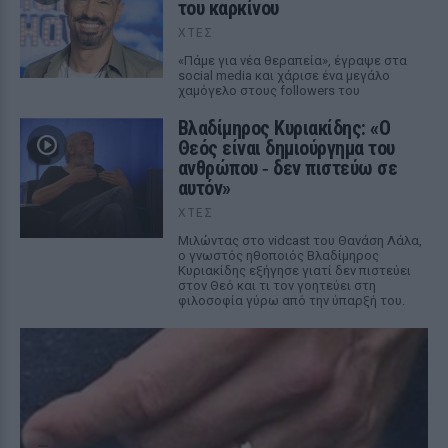
του καρκίνου
ΧΤΕΣ
«Πάμε για νέα θεραπεία», έγραψε στα
social media και χάρισε ένα μεγάλο
χαμόγελο στους followers του
Βλαδίμηρος Κυριακίδης: «Ο
Θεός είναι δημιούργημα του
ανθρώπου ‑ δεν πιστεύω σε
αυτόν»
ΧΤΕΣ
Μιλώντας στο vidcast του Θανάση Λάλα,
ο γνωστός ηθοποιός Βλαδίμηρος
Κυριακίδης εξήγησε γιατί δεν πιστεύει
στον Θεό και τι τον γοητεύει στη
φιλοσοφία γύρω από την ύπαρξή του.