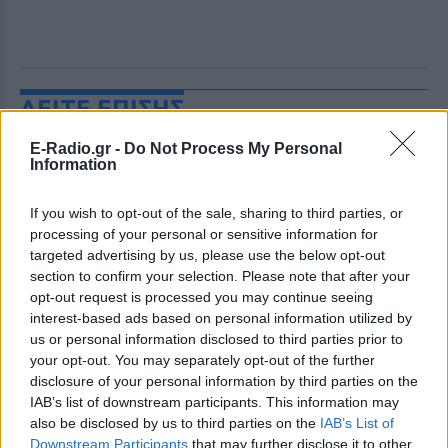
ΔΕΙΤΕ ΕΠΙΣΗΣ
E-Radio.gr -
Do Not Process My Personal
ΣΤΗΝ ΙΔΙΑ ΚΑΤΗΓΟΡΙΑ
Information
Πού εξαφανίστηκε η Dido; Η
If you wish to opt-out of the sale, sharing to third parties, or
τραγουδίστρια που πούλησε 40
processing of your personal or sensitive information for
εκ. δίσκους άφησε τη δόξα και
targeted advertising by us, please use the below opt-out
άλλαξε ζωή
section to confirm your selection. Please note that after your
ΠΡΙΝ 5 ΏΡΕΣ
opt-out request is processed you may continue seeing
interest-based ads based on personal information utilized by
Με επιτυχίες όπως τα «Thank You»,
«White Flag» και τη θρυλική συνεργασία
us or personal information disclosed to third parties prior to
της με τον Eminem στο «Stan», η Dido
your opt-out. You may separately opt-out of the further
έγινε μία από τις μεγαλύτερες ποπ σταρ
των 00s
disclosure of your personal information by third parties on the
IAB’s list of downstream participants. This information may
Η πιο δύσκολη στιγμή στη ζωή
also be disclosed by us to third parties on the
IAB’s List of
του Barack Obama δεν συνέβη
Downstream Participants
that may further disclose it to other