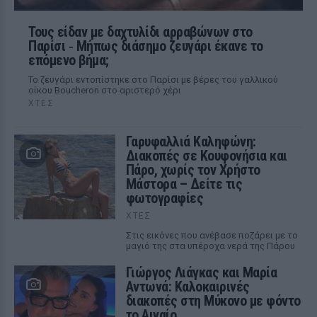
Τους είδαν με δαχτυλίδι αρραβώνων στο
Παρίσι ‑ Μήπως διάσημο ζευγάρι έκανε το
επόμενο βήμα;
Το ζευγάρι εντοπίστηκε στο Παρίσι με βέρες του γαλλικού
οίκου Boucheron στο αριστερό χέρι
ΧΤΕΣ
Γαρυφαλλιά Καληφώνη:
Διακοπές σε Κουφονήσια και
Πάρο, χωρίς τον Χρήστο
Μάστορα – Δείτε τις
φωτογραφίες
ΧΤΕΣ
Στις εικόνες που ανέβασε ποζάρει με το
μαγιό της στα υπέροχα νερά της Πάρου
Γιώργος Λιάγκας και Μαρία
Αντωνά: Καλοκαιρινές
διακοπές στη Μύκονο με φόντο
το Αιγαίο