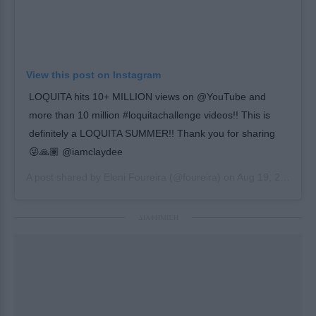
View this post on Instagram
LOQUITA hits 10+ MILLION views on @YouTube and
more than 10 million #loquitachallenge videos!! This is
definitely a LOQUITA SUMMER!! Thank you for sharing
😜🙏🏽 @iamclaydee
A post shared by
Eleni Foureira
(@foureira) on
Aug 19, 2019 at 4:41am PDT
ΔΙΑΦΗΜΙΣΗ