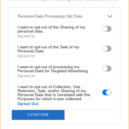
στον Λευκό Οίκο
third parties.
ΠΡΙΝ 5 ΏΡΕΣ
Personal Data Processing Opt Outs
Η νύχτα που ο Barack και η Michelle
Obama φοβήθηκαν για τη ζωή της κόρης
τους
I want to opt-out of the Sharing of my
personal data.
Opted In
«Δεν θα το ξεχάσω όσο ζω»: Η
συγκλονιστική εξομολόγηση
I want to opt-out of the Sale of my
της Αγγελικής Ηλιάδη για τη
Personal Data.
στιγμή που είδε τον Ιησού
Opted In
ΧΤΕΣ
I want to opt-out of processing my
Η τραγουδίστρια περιέγραψε μέσα από
Personal Data for Targeted Advertising.
το Instagram μια εμπειρία που λέει πως
Opted In
έζησε όταν ο γιος της νοσηλευόταν στο
νοσοκομείο της Αρτας.
I want to opt-out of Collection, Use,
Retention, Sale, and/or Sharing of my
Personal Data that Is Unrelated with the
Purposes for which it was collected.
Opted Out
CONFIRM