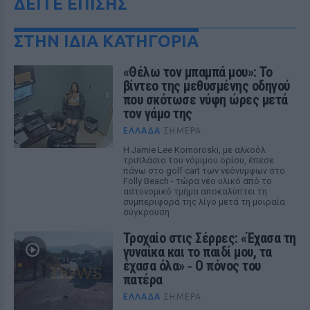
ΔΕΙΤΕ ΕΠΙΣΗΣ
ΣΤΗΝ ΙΔΙΑ ΚΑΤΗΓΟΡΙΑ
«Θέλω τον μπαμπά μου»: Το
βίντεο της μεθυσμένης οδηγού
που σκότωσε νύφη ώρες μετά
τον γάμο της
ΕΛΛΆΔΑ
ΣΉΜΕΡΑ
Η Jamie Lee Komoroski, με αλκοόλ
τριπλάσιο του νόμιμου ορίου, έπεσε
πάνω στο golf cart των νεόνυμφων στο
Folly Beach - τώρα νέο υλικό από το
αστυνομικό τμήμα αποκαλύπτει τη
συμπεριφορά της λίγο μετά τη μοιραία
σύγκρουση
Τροχαίο στις Σέρρες: «Έχασα τη
γυναίκα και το παιδί μου, τα
έχασα όλα» ‑ Ο πόνος του
πατέρα
ΕΛΛΆΔΑ
ΣΉΜΕΡΑ