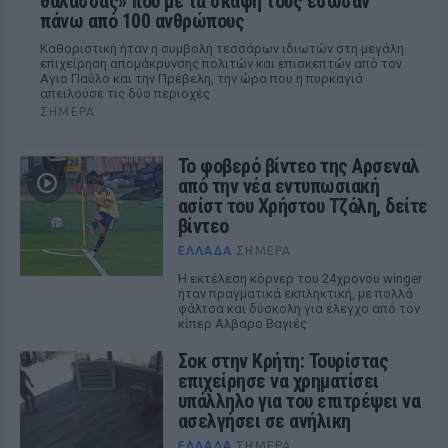
θάλασσας» που με τα σκάφη τους έσωσαν
πάνω από 100 ανθρώπους
Καθοριστική ήταν η συμβολή τεσσάρων ιδιωτών στη μεγάλη
επιχείρηση απομάκρυνσης πολιτών και επισκεπτών από τον
Αγιο Παύλο και την Πρέβελη, την ώρα που η πυρκαγιά
απειλούσε τις δύο περιοχές
ΣΉΜΕΡΑ
Το φοβερό βίντεο της Αρσεναλ
από την νέα εντυπωσιακή
ασίστ του Χρήστου Τζόλη, δείτε
βίντεο
ΕΛΛΆΔΑ
ΣΉΜΕΡΑ
Η εκτέλεση κόρνερ του 24χρονου winger
ήταν πραγματικά εκπληκτική, με πολλά
φάλτσα και δύσκολη για έλεγχο από τον
κίπερ Αλβαρο Βαγιές
Σοκ στην Κρήτη: Τουρίστας
επιχείρησε να χρηματίσει
υπάλληλο για του επιτρέψει να
ασελγήσει σε ανήλικη
ΕΛΛΆΔΑ
ΣΉΜΕΡΑ