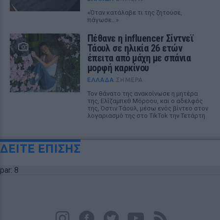
«Όταν κατάλαβε τι της ζητούσε,
πάγωσε...»
Πέθανε η influencer Σίντνεϊ
Τάουλ σε ηλικία 26 ετών
έπειτα από μάχη με σπάνια
μορφή καρκίνου
ΕΛΛΆΔΑ
ΣΉΜΕΡΑ
Τον θάνατο της ανακοίνωσε η μητέρα
της, Ελίζαμπεθ Μόροου, και ο αδελφός
της, Όστιν Τάουλ, μέσω ενός βίντεο στον
λογαριασμό της στο TikTok την Τετάρτη
ΔΕΙΤΕ ΕΠΙΣΗΣ
par: 8