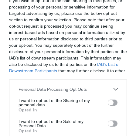
If you wish to opt-out of the sale, sharing to third parties, or
processing of your personal or sensitive information for
targeted advertising by us, please use the below opt-out
section to confirm your selection. Please note that after your
opt-out request is processed you may continue seeing
interest-based ads based on personal information utilized by
us or personal information disclosed to third parties prior to
your opt-out. You may separately opt-out of the further
disclosure of your personal information by third parties on the
IAB’s list of downstream participants. This information may
also be disclosed by us to third parties on the
IAB’s List of
Downstream Participants
that may further disclose it to other
Ακολουθήστε το E-Radio.gr στο
Google News
third parties.
και μάθετε πρώτοι
τα πιο hot νέα
.
Personal Data Processing Opt Outs
Για ακόμη περισσότερα
νέα
, μπείτε στην
ροή
I want to opt-out of the Sharing of my
ειδήσεων
του E-Daily.gr
personal data.
Opted In
Ακολουθήστε το E-Radio.gr και στο Instagram
I want to opt-out of the Sale of my
Personal Data.
ΔΙΑΦΗΜΙΣΗ
Opted In