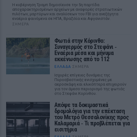
Η κυβέρνηση Τραμπ δημοσίευσε την 5η παρτίδα
αποχαρακτηρισμένων αρχείων με αναφορές στρατιωτικών
πιλότων, μαρτύρων και αναλύσεων του FBI για ανεξήγητα
εναέρια φαινόμενα σε ΗΠΑ, Βραζιλία και Αφγανιστάν.
ΣΉΜΕΡΑ
Φωτιά στην Κόρινθο:
Συναγερμός στο Στεφάνι ‑
Εναέρια μέσα και μήνυμα
εκκένωσης από το 112
ΕΛΛΆΔΑ
ΣΉΜΕΡΑ
Ισχυρές επίγειες δυνάμεις της
Πυροσβεστικής ενισχυμένες με
αεροσκάφη και ελικόπτερα επιχειρούν
για τον άμεσο περιορισμό της φωτιάς
στο Στεφάνι Κορίνθου.
Απόψε τα δοκιμαστικά
δρομολόγια για την επέκταση
του Μετρό Θεσσαλονίκης προς
Καλαμαριά ‑ Τι προβλέπεται για
εισιτήρια
ΕΛΛΆΔΑ
ΣΉΜΕΡΑ