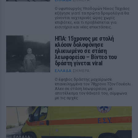
Ο υφυπουργός Υποδομών Νίκος Ταχιάος
εξήγησε γιατί τα πρώτα δρομολόγια θα
γίνονται νυχτερινές ώρες χωρίς
επιβάτες, και τι προβλέπεται για
εισιτήρια και νέες επεκτάσεις.
ΗΠΑ: 15χρονος με στολή
κλόουν δολοφόνησε
ηλικιωμένο σε στάση
λεωφορείου – Βίντεο του
δράστη γίνεται viral
ΕΛΛΆΔΑ
ΣΉΜΕΡΑ
Ο έφηβος δράστης μαχαίρωσε
επανειλημμένα τον 78χρονο Τζον Γουέσλι
Αλεν σε στάση λεωφορείου, με
αποτέλεσμα τον θάνατό του, σύμφωνα
με τις αρχές
ΕΛΛΆΔΑ