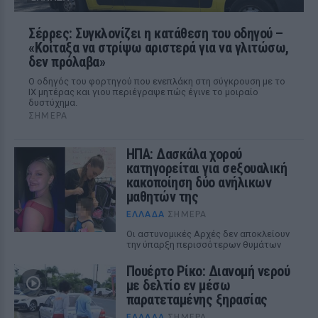
Σέρρες: Συγκλονίζει η κατάθεση του οδηγού –
«Κοίταξα να στρίψω αριστερά για να γλιτώσω,
δεν πρόλαβα»
Ο οδηγός του φορτηγού που ενεπλάκη στη σύγκρουση με το
ΙΧ μητέρας και γιου περιέγραψε πώς έγινε το μοιραίο
δυστύχημα.
ΣΉΜΕΡΑ
ΗΠΑ: Δασκάλα χορού
κατηγορείται για σeξουαλική
κακοποίηση δύο ανήλικων
μαθητών της
ΕΛΛΆΔΑ
ΣΉΜΕΡΑ
Οι αστυνομικές Αρχές δεν αποκλείουν
την ύπαρξη περισσότερων θυμάτων
Πουέρτο Ρίκο: Διανομή νερού
με δελτίο εν μέσω
παρατεταμένης ξηρασίας
ΕΛΛΆΔΑ
ΣΉΜΕΡΑ