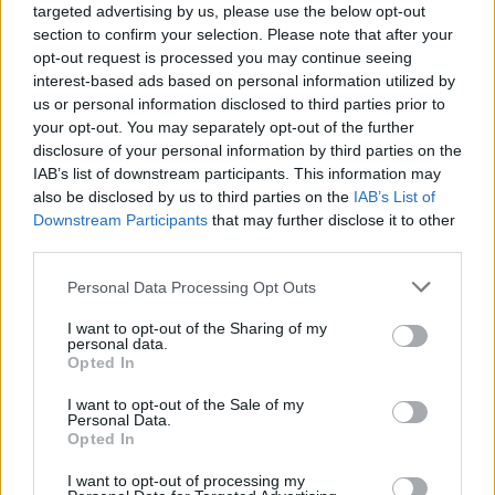
targeted advertising by us, please use the below opt-out
ΣΤΗΝ ΙΔΙΑ ΚΑΤΗΓΟΡΙΑ
section to confirm your selection. Please note that after your
opt-out request is processed you may continue seeing
Γιατί δεν έσωσα το κουτάβι: Ο
interest-based ads based on personal information utilized by
ερευνητής που κατέγραφε τη
us or personal information disclosed to third parties prior to
συμβίωση του μικρού σκυλιού
your opt-out. You may separately opt-out of the further
με αγέλη λύκων εξηγεί γιατί
disclosure of your personal information by third parties on the
δεν επενέβη
IAB’s list of downstream participants. This information may
ΧΤΕΣ
also be disclosed by us to third parties on the
IAB’s List of
«Κρατάμε την επιστημονική απόσταση,
Downstream Participants
that may further disclose it to other
δεν είναι δυνατόν να πάω να επέμβω,
third parties.
ούτε γίνεται να στείλω κάποιον
κτηνίατρο σε ένα μέρος όπου υπάρχει
αγέλη με λύκους, είναι επικίνδυνο» λέει
Personal Data Processing Opt Outs
στο protothema.gr ο διδάκτορας
ζωολογίας του ΑΠΘ, Θεόδωρος Κομηνός
I want to opt-out of the Sharing of my
- Έχουν πεθάνει και έξι λυκόπουλα
personal data.
Opted In
Για πάντα στη Ρεάλ Μαδρίτης ο
Βινίσιους: Υπογράφει νέο
I want to opt-out of the Sale of my
εξαετές συμβόλαιο ο
Personal Data.
Βραζιλιάνος
Opted In
ΧΤΕΣ
I want to opt-out of processing my