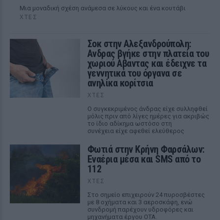
Μια μοναδική σχέση ανάμεσα σε λύκους και ένα κουτάβι
ΧΤΕΣ
Σοκ στην Αλεξανδρούπολη:
Ανδρας βγήκε στην πλατεία του
χωριού Αβαντας και έδειχνε τα
γεννητικά του όργανα σε
ανηλίκα κορίτσια
ΧΤΕΣ
Ο συγκεκριμένος άνδρας είχε συλληφθεί
μόλις πριν από λίγες ημέρες για ακριβώς
το ίδιο αδίκημα ωστόσο στη
συνέχεια είχε αφεθεί ελεύθερος
Φωτιά στην Κρήνη Φαρσάλων:
Εναέρια μέσα και SMS από το
112
ΧΤΕΣ
Στο σημείο επιχειρούν 24 πυροσβέστες
με 8 οχήματα και 3 αεροσκάφη, ενώ
συνδρομή παρέχουν υδροφόρες και
μηχανήματα έργου ΟΤΑ.