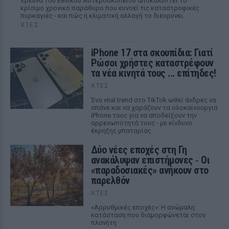
Έρευνα του Εθνικού Αστεροσκοπείου αποκαλύπτει το
κρίσιμο χρονικό παράθυρο που ευνοεί τις καταστροφικές
πυρκαγιές - και πώς η κλιματική αλλαγή το διευρύνει.
ΧΤΕΣ
iPhone 17 στα σκουπίδια: Γιατί
Ρώσοι χρήστες καταστρέφουν
τα νέα κινητά τους ... επίτηδες!
ΧΤΕΣ
Ένα viral trend στο TikTok ωθεί άνδρες να
σπάνε και να χαράζουν τα ολοκαίνουργια
iPhone τους για να αποδείξουν την
αρρενωπότητά τους - με κίνδυνο
έκρηξης μπαταρίας.
Δύο νέες εποχές στη Γη
ανακάλυψαν επιστήμονες ‑ Oι
«παραδοσιακές» ανήκουν στο
παρελθόν
ΧΤΕΣ
«Αρρυθμικές εποχές»: Η ανώμαλη
κατάσταση που διαμορφώνεται στον
πλανήτη