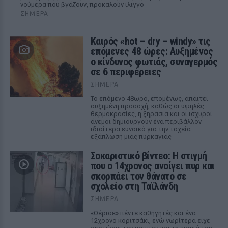
νούμερα που βγάζουν, προκαλούν ίλιγγο
ΣΉΜΕΡΑ
Καιρός «hot – dry – windy» τις
επόμενες 48 ώρες: Αυξημένος
ο κίνδυνος φωτιάς, συναγερμός
σε 6 περιφέρειες
ΣΉΜΕΡΑ
Το επόμενο 48ωρο, επομένως, απαιτεί
αυξημένη προσοχή, καθώς οι υψηλές
θερμοκρασίες, η ξηρασία και οι ισχυροί
άνεμοι δημιουργούν ένα περιβάλλον
ιδιαίτερα ευνοϊκό για την ταχεία
εξάπλωση μιας πυρκαγιάς
Σοκαριστικό βίντεο: Η στιγμή
που ο 14χρονος ανοίγει πυρ και
σκορπάει τον θάνατο σε
σχολείο στη Ταϊλάνδη
ΣΉΜΕΡΑ
«Θέρισε» πέντε καθηγητές και ένα
12χρονο κοριτσάκι, ενώ νωρίτερα είχε