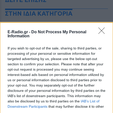
ΣΤΗΝ ΙΔΙΑ ΚΑΤΗΓΟΡΙΑ
Ουκρανία: Βίντεο σοκ με
19χρονο να οδηγείται με τη βία
E-Radio.gr -
Do Not Process My Personal
για επιστράτευση ‑ Τι είναι το
Information
«busification»
ΣΉΜΕΡΑ
If you wish to opt-out of the sale, sharing to third parties, or
Βίντεο που φέρεται να δείχνει βίαιη
processing of your personal or sensitive information for
μεταφορά άνδρα για στρατιωτική
targeted advertising by us, please use the below opt-out
επιστράτευση στην Ουκρανία
section to confirm your selection. Please note that after your
επαναφέρει τη συζήτηση για το λεγόμενο
«busification».
opt-out request is processed you may continue seeing
interest-based ads based on personal information utilized by
Ουκρανία: Βίντεο σοκ με
us or personal information disclosed to third parties prior to
19χρονο να οδηγείται με τη βία
your opt-out. You may separately opt-out of the further
για επιστράτευση ‑ Τι είναι το
disclosure of your personal information by third parties on the
«busification»
IAB’s list of downstream participants. This information may
ΣΉΜΕΡΑ
also be disclosed by us to third parties on the
IAB’s List of
Βίντεο που φέρεται να δείχνει βίαιη
Downstream Participants
that may further disclose it to other
μεταφορά άνδρα για στρατιωτική
third parties.