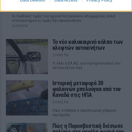
ευρώ το λίτρο παρά την πτώση του αργού
πετρελαίου διεθνώς
Οι διεθνείς τιμές του αργού πετρελαίου υποχωρούν, αλλά
στα πρατήρια οι τιμές δεν ακολουθούν
ΣΉΜΕΡΑ
Το νέο καλοκαιρινό κόλπο των
κλεφτών αυτοκινήτων
ΣΉΜΕΡΑ
Tι λέει η ΕΛ.ΑΣ. για την προστασία του
αυτοκινήτου σας
Ιστορική μεταφορά 30
φαλαινών μπελούγκα από τον
Καναδά στις ΗΠΑ
ΣΉΜΕΡΑ
Πώς στήθηκε η αεροπορική γέφυρα
σωτηρίας
Πώς η Πυροσβεστική διέσωσε
πολίτες στη μεγάλη φωτιά της