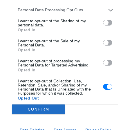
επιστράτευση στην Ουκρανία
επαναφέρει τη συζήτηση για το λεγόμενο
«busification».
Personal Data Processing Opt Outs
Πάρο: 4χρονος έχασε τη ζωή
I want to opt-out of the Sharing of my
personal data.
του σε πισίνα beach bar –
Opted In
Βούτηξε ο μπάρμαν για να τον
ανασύρει
I want to opt-out of the Sale of my
Personal Data.
ΣΉΜΕΡΑ
Opted In
Ο ιδιοκτήτης του beach bar και οι γονείς
του μικρού προσήχθησαν από τις αρχές -
I want to opt-out of processing my
σύμφωνα με πληροφορίες, κανείς δεν
Personal Data for Targeted Advertising.
βρισκόταν κοντά στο παιδί εκείνη την
Opted In
ώρα
I want to opt-out of Collection, Use,
Retention, Sale, and/or Sharing of my
Personal Data that Is Unrelated with the
Purposes for which it was collected.
Opted Out
CONFIRM
Καύσιμα «φωτιά»: Η βενζίνη ξεπερνά τα 2
Data Deletion
Data Access
Privacy Policy