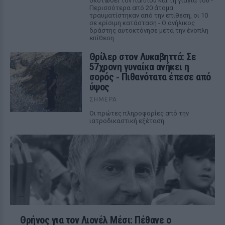
σκοτώσει τον παππού και τη γιαγιά του -
Περισσότερα από 20 άτομα
τραυματίστηκαν από την επίθεση, οι 10
σε κρίσιμη κατάσταση - Ο ανήλικος
δράστης αυτοκτόνησε μετά την ένοπλη
επίθεση
Θρίλερ στον Λυκαβηττό: Σε
57χρονη γυναίκα ανήκει η
σορός ‑ Πιθανότατα έπεσε από
ύψος
ΣΉΜΕΡΑ
Οι πρώτες πληροφορίες από την
ιατροδικαστική εξέταση
Θρήνος για τον Λιονέλ Μέσι: Πέθανε ο