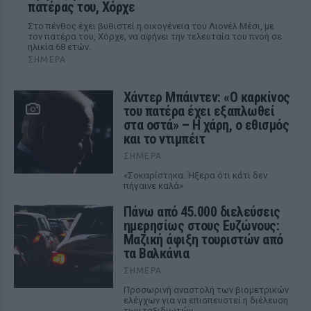
πατέρας του, Χόρχε
Στο πένθος έχει βυθιστεί η οικογένεια του Λιονέλ Μέσι, με
τον πατέρα του, Χόρχε, να αφήνει την τελευταία του πνοή σε
ηλικία 68 ετών.
ΣΉΜΕΡΑ
Χάντερ Μπάιντεν: «Ο καρκίνος
του πατέρα έχει εξαπλωθεί
στα οστά» – Η χάρη, ο εθισμός
και το ντιμπέιτ
ΣΉΜΕΡΑ
«Σοκαρίστηκα. Ήξερα ότι κάτι δεν
πήγαινε καλά»
Πάνω από 45.000 διελεύσεις
ημερησίως στους Ευζώνους:
Μαζική άφιξη τουριστών από
τα Βαλκάνια
ΣΉΜΕΡΑ
Προσωρινή αναστολή των βιομετρικών
ελέγχων για να επισπευστεί η διέλευση
των ταξιδιωτών