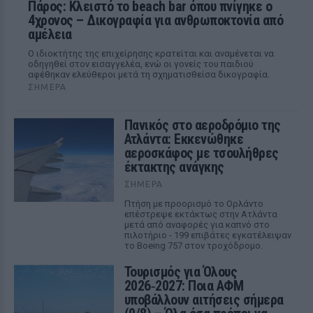
Πάρος: Κλειστό το beach bar όπου πνίγηκε ο
4χρονος – Δικογραφία για ανθρωποκτονία από
αμέλεια
Ο ιδιοκτήτης της επιχείρησης κρατείται και αναμένεται να
οδηγηθεί στον εισαγγελέα, ενώ οι γονείς του παιδιού
αφέθηκαν ελεύθεροι μετά τη σχηματισθείσα δικογραφία.
ΣΉΜΕΡΑ
Πανικός στο αεροδρόμιο της
Ατλάντα: Εκκενώθηκε
αεροσκάφος με τσουλήθρες
έκτακτης ανάγκης
ΣΉΜΕΡΑ
Πτήση με προορισμό το Ορλάντο
επέστρεψε εκτάκτως στην Ατλάντα
μετά από αναφορές για καπνό στο
πιλοτήριο - 199 επιβάτες εγκατέλειψαν
το Boeing 757 στον τροχόδρομο.
Τουρισμός για Όλους
2026‑2027: Ποια ΑΦΜ
υποβάλλουν αιτήσεις σήμερα