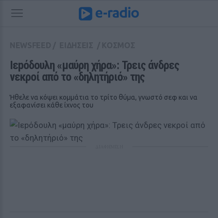
NEWSFEED
/
ΕΙΔΗΣΕΙΣ
/
ΚΟΣΜΟΣ
Ιεpόδουλη «μαύρη χήρα»: Τρεις άνδρες 
νεκροί από το «δηλητήριό» της
Ήθελε να κόψει κομμάτια το τρίτο θύμα, γνωστό σεφ και να
εξαφανίσει κάθε ίχνος του
ΔΙΑΦΗΜΙΣΗ