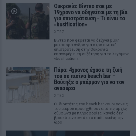
Ουκρανία: Βίντεο σοκ με
19χρονο να οδηγείται με τη βία
για επιστράτευση ‑ Τι είναι το
«busification»
ΧΤΕΣ
Βίντεο που φέρεται να δείχνει βίαιη
μεταφορά άνδρα για στρατιωτική
επιστράτευση στην Ουκρανία
επαναφέρει τη συζήτηση για το λεγόμενο
«busification».
Πάρο: 4χρονος έχασε τη ζωή
του σε πισίνα beach bar –
Βούτηξε ο μπάρμαν για να τον
ανασύρει
ΧΤΕΣ
Ο ιδιοκτήτης του beach bar και οι γονείς
του μικρού προσήχθησαν από τις αρχές -
σύμφωνα με πληροφορίες, κανείς δεν
βρισκόταν κοντά στο παιδί εκείνη την
ώρα