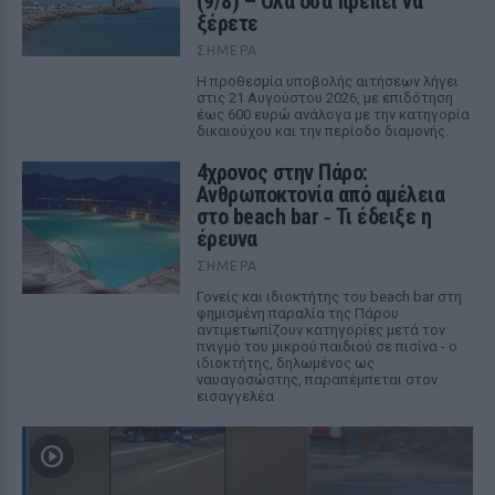
(9/8) – Όλα όσα πρέπει να
ξέρετε
ΣΉΜΕΡΑ
Η προθεσμία υποβολής αιτήσεων λήγει
στις 21 Αυγούστου 2026, με επιδότηση
έως 600 ευρώ ανάλογα με την κατηγορία
δικαιούχου και την περίοδο διαμονής.
4χρονος στην Πάρο:
Ανθρωποκτονία από αμέλεια
στο beach bar ‑ Τι έδειξε η
έρευνα
ΣΉΜΕΡΑ
Γονείς και ιδιοκτήτης του beach bar στη
φημισμένη παραλία της Πάρου
αντιμετωπίζουν κατηγορίες μετά τον
πνιγμό του μικρού παιδιού σε πισίνα - ο
ιδιοκτήτης, δηλωμένος ως
ναυαγοσώστης, παραπέμπεται στον
εισαγγελέα