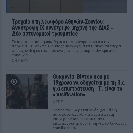
Τροχαίο στη λεωφόρο Αθηνών‑Σουνίου:
Αναστροφή ΙΧ συνέτριψε μηχανή της ΔΙΑΣ ‑
Δύο αστυνομικοί τραυματίες
Το περιστατικό σημειώθηκε στο Λαγονήσι, κοντά στην
παραλία Πεύκο - το ενοικιαζόμενο όχημα επέβαιναν τέσσερα
άτομα, ενώ η κατάσταση ενός εκ των τραυματιών εμπνέει
ανησυχία.
ΣΉΜΕΡΑ
Ουκρανία: Βίντεο σοκ με
19χρονο να οδηγείται με τη βία
για επιστράτευση ‑ Τι είναι το
«busification»
ΧΤΕΣ
Βίντεο που φέρεται να δείχνει βίαιη
μεταφορά άνδρα για στρατιωτική
επιστράτευση στην Ουκρανία
επαναφέρει τη συζήτηση για το λεγόμενο
«busification».