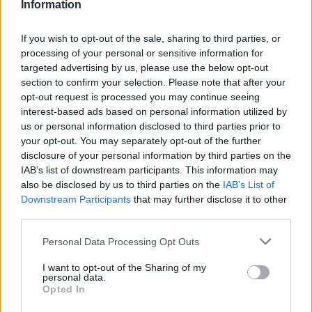
Information
ΔΕΙΤΕ ΕΠΙΣΗΣ
If you wish to opt-out of the sale, sharing to third parties, or
processing of your personal or sensitive information for
targeted advertising by us, please use the below opt-out
ΣΤΗΝ ΙΔΙΑ ΚΑΤΗΓΟΡΙΑ
section to confirm your selection. Please note that after your
opt-out request is processed you may continue seeing
Ισραηλινό ΥΠΕΞ προς τουρίστες
interest-based ads based on personal information utilized by
στην Ελλάδα: «Κρύψτε ότι
us or personal information disclosed to third parties prior to
είστε Ισραηλινοί» λόγω
your opt-out. You may separately opt-out of the further
διαδηλώσεων
disclosure of your personal information by third parties on the
ΣΉΜΕΡΑ
IAB’s list of downstream participants. This information may
also be disclosed by us to third parties on the
IAB’s List of
Ταξιδιωτική προειδοποίηση εξέδωσε το
ισραηλινό υπουργείο Εξωτερικών ενόψει
Downstream Participants
that may further disclose it to other
της «ημέρας οργής» φιλοπαλαιστινιακών
third parties.
οργανώσεων σε 36 σημεία της χώρας.
Επιτρέπεται να προσπεράσεις
Personal Data Processing Opt Outs
περιπολικό; Τι λέει ο ΚΟΚ που
I want to opt-out of the Sharing of my
οι περισσότεροι αγνοούν
personal data.
Opted In
ΣΉΜΕΡΑ
Ο Κώδικας Οδικής Κυκλοφορίας δεν