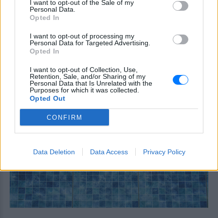
I want to opt-out of the Sale of my
απαγορεύει την προσπέραση οχήματος
Personal Data.
της αστυνομίας, αλλά ισχύουν
Opted In
συγκεκριμένοι κανόνες που κάθε οδηγός
πρέπει να γνωρίζει.
I want to opt-out of processing my
Personal Data for Targeted Advertising.
Επίθεση στον Ερυθρό Σταυρό:
Opted In
Ασθενής χτύπησε νοσηλεύτρια
σε πόρτες ‑ Τι καταγγέλλει η
I want to opt-out of Collection, Use,
ΠΟΕΔΗΝ για τους φύλακες
Retention, Sale, and/or Sharing of my
Personal Data that Is Unrelated with the
ΣΉΜΕΡΑ
Purposes for which it was collected.
Opted Out
Το περιστατικό βίας στα Επείγοντα
σημειώθηκε τα ξημερώματα του
Σαββάτου - ο πρόεδρος της ΠΟΕΔΗΝ
CONFIRM
Μιχάλης Γιαννάκος ζητά ουσιαστικά
μέτρα προστασίας για το νοσηλευτικό
προσωπικό
Data Deletion
Data Access
Privacy Policy