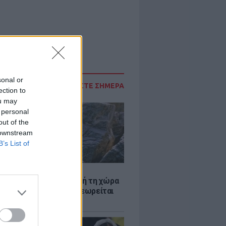
sonal or
ΔΙΑΒΑΣΤΕ ΣΗΜΕΡΑ
ection to
ou may
 personal
out of the
 downstream
B’s List of
Α
ξενη ελευθερία: Σε αυτή τη χώρα
ρώπης, το γuμνό δεν θεωρείται
ηση