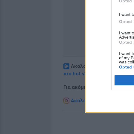
Opted 
I want t
Opted 
I want 
Advertis
Opted 
I want t
of my P
was col
Ακολουθήστε το E-Radio.
Opted 
πιο hot νέα
.
Για ακόμη περισσότερα
νέα
,
Ακολουθήστε το E-Radio.g