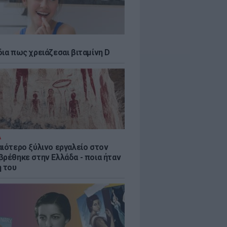
δια πως χρειάζεσαι βιταμίνη D
Α
αιότερο ξύλινο εργαλείο στον
βρέθηκε στην Ελλάδα - ποια ήταν
η του