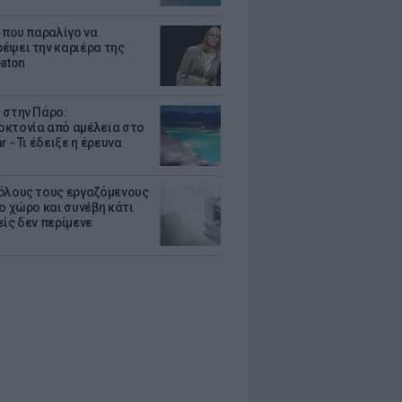
α που παραλίγο να
έψει την καριέρα της
eaton
 στην Πάρο:
κτονία από αμέλεια στο
r - Τι έδειξε η έρευνα
όλους τους εργαζόμενους
ο χώρο και συνέβη κάτι
είς δεν περίμενε