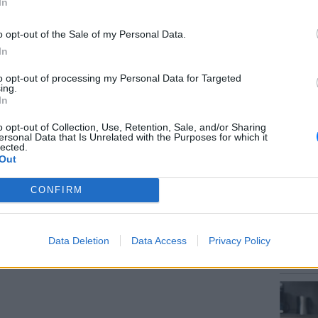
In
o opt-out of the Sale of my Personal Data.
In
to opt-out of processing my Personal Data for Targeted
ΘΕΜΑΤ
ing.
Το μυσ
In
κρύβετ
o opt-out of Collection, Use, Retention, Sale, and/or Sharing
ersonal Data that Is Unrelated with the Purposes for which it
lected.
gr στο
Google News
και μάθετε πρώτοι
τα
Out
CONFIRM
 μπείτε στην
ροή ειδήσεων
του E-Daily.gr
ΕΥ ΖΗΝ
r και στο Instagram
Data Deletion
Data Access
Privacy Policy
Γιατί 
δύσκολη
ΔΙΑΦΗΜΙΣΗ