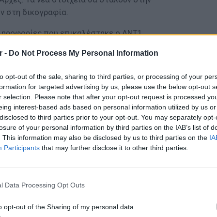
ν στη δικογραφία.
ηροφορίες που επικαλέστηκε ο ΑΝΤ1,
 ανθρώπου που έστελνε απειλητικά μηνύματα
r -
Do Not Process My Personal Information
ς Λίνας και την ξαδέρφη της ζητώντας τους,
ην υπόθεση διότι, όπως τους έγραφε τότε ο
to opt-out of the sale, sharing to third parties, or processing of your per
 τραγικό τέλος με την 22χρονη. Αποδείχθηκε
formation for targeted advertising by us, please use the below opt-out s
ικο. Η οικογένεια της Λίνας Κοεμτζή έκανε
r selection. Please note that after your opt-out request is processed y
eing interest-based ads based on personal information utilized by us or
ς, το προφίλ «κατέβηκε», ενώ από τη Δίωξη
disclosed to third parties prior to your opt-out. You may separately opt-
χισαν την έρευνα και έφτασαν στα ίχνη του
losure of your personal information by third parties on the IAB’s list of
ν άνδρα, ο οποίος ερευνάται για το εάν
. This information may also be disclosed by us to third parties on the
IA
τη συγκεκριμένη υπόθεση.
Participants
that may further disclose it to other third parties.
ΘΕΜΑΤ
Η παρά
της Ευ
l Data Processing Opt Outs
πρόκλ
ΔΙΑΦΗΜΙΣΗ
o opt-out of the Sharing of my personal data.