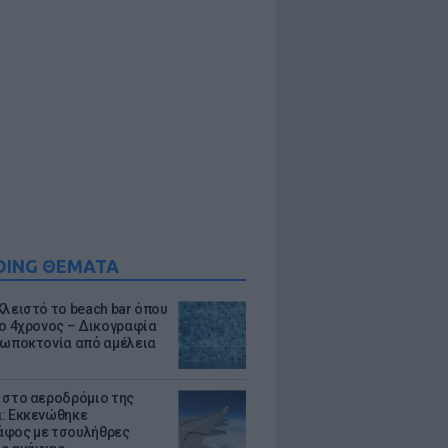
DING ΘΕΜΑΤΑ
Κλειστό το beach bar όπου
 ο 4χρονος – Δικογραφία
ρωποκτονία από αμέλεια
 στο αεροδρόμιο της
: Εκκενώθηκε
φος με τσουλήθρες