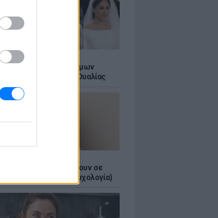
Α
τικό των βασιλικών γάμων
αι σε ένα ορυχείο της Ουαλίας
τα κομπλιμέντα σε φέρνουν σε
 θέση (και τι λέει η ψυχολογία)