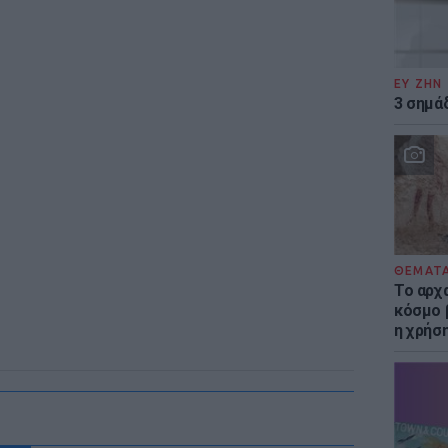
ΕΥ ΖΗΝ
3 σημά
ΘΕΜΑΤ
Το αρχ
κόσμο 
η χρήσ