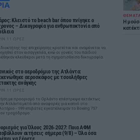
ΡΙΑ
ΘΕΜΑΤ
άρος: Κλειστό το beach bar όπου πνίγηκε ο
Η μούσ
χρονος – Δικογραφία για ανθρωποκτονία από
κατέκτ
μέλεια
ΡΙΝ 11 ΏΡΕΣ
ιδιοκτήτης της επιχείρησης κρατείται και αναμένεται να
ηγηθεί στον εισαγγελέα, ενώ οι γονείς του παιδιού
έθηκαν ελεύθεροι μετά τη σχηματισθείσα δικογραφία.
ανικός στο αεροδρόμιο της Ατλάντα:
κκενώθηκε αεροσκάφος με τσουλήθρες
κτακτης ανάγκης
ΡΙΝ 11 ΏΡΕΣ
ήση με προορισμό το Ορλάντο επέστρεψε εκτάκτως
ην Ατλάντα μετά από αναφορές για καπνό στο
λοτήριο - 199 επιβάτες εγκατέλειψαν το Boeing 757
ον τροχόδρομο.
ουρισμός για Όλους 2026‑2027: Ποια ΑΦΜ
ποβάλλουν αιτήσεις σήμερα (9/8) – Όλα όσα
ρέπει να ξέρετε