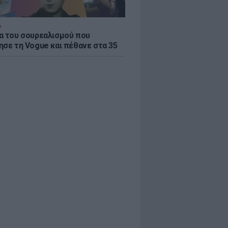
Α
α του σουρεαλισμού που
ησε τη Vogue και πέθανε στα 35