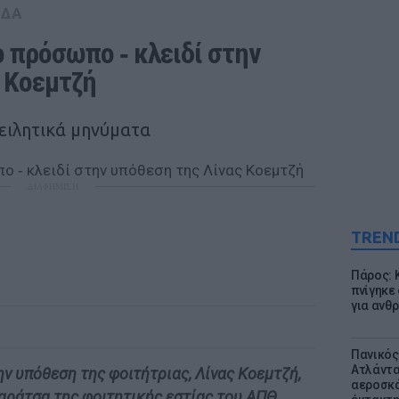
ΑΔΑ
ο πρόσωπο ‑ κλειδί στην 
 Κοεμτζή
ειλητικά μηνύματα
ΔΙΑΦΗΜΙΣΗ
TREN
Πάρος: 
πνίγηκε
για ανθ
Πανικός
Ατλάντα
ην υπόθεση της φοιτήτριας, Λίνας Κοεμτζή,
αεροσκά
ταράτσα της φοιτητικής εστίας του ΑΠΘ