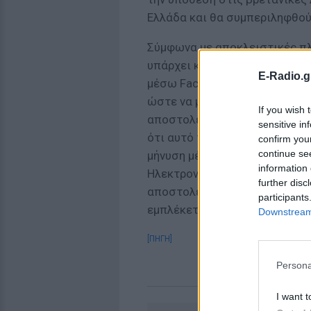
Ελλάδα και θα συμπεριληφθού
Σύμφωνα με αποκλειστικές πλ
υπάρχει και ταυτοποίηση του
E-Radio.g
μέσω Facebook στην αδερφή τη
ώστε να μην ασχολούνται με τ
If you wish 
αποστολέας, θα έχουν το ίδιο
sensitive in
ότι αυτό το προφίλ ήταν ψεύτ
confirm you
continue se
μήνυση μέσω του δικηγόρου τη
information 
Ηλεκτρονικού Εγκλήματος συνέ
further disc
αποστολέα. Πρόκειται για ένα
participants
εμπλέκεται και κατά πόσο με 
Downstream 
[ΠΗΓΗ]
Persona
I want t