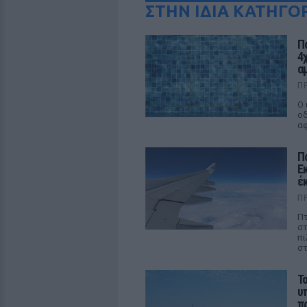
ΣΤΗΝ ΙΔΙΑ ΚΑΤΗΓΟ
Π
4
α
Π
Ο 
οδ
αφ
Π
Ε
έ
Π
Πτ
στ
πι
στ
Τ
υ
π