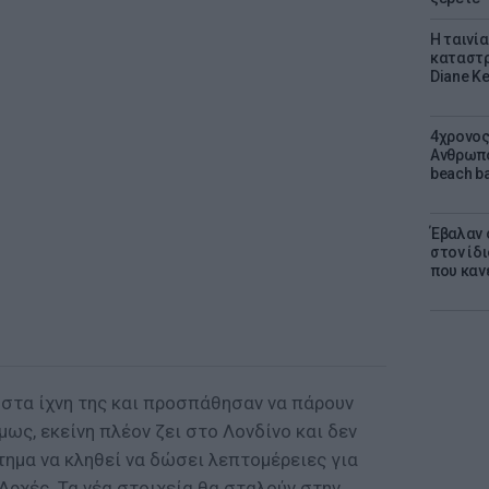
Η ταινί
καταστρ
Diane K
4χρονος
Ανθρωπο
beach ba
Έβαλαν 
στον ίδι
που καν
 στα ίχνη της και προσπάθησαν να πάρουν
ς, εκείνη πλέον ζει στο Λονδίνο και δεν
ημα να κληθεί να δώσει λεπτομέρειες για
Αρχές. Τα νέα στοιχεία θα σταλούν στην