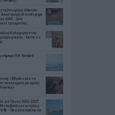
ς ανάγκης
 στη λεωφόρο Αθηνών-
: Αναστροφή ΙΧ συνέτριψε
της ΔΙΑΣ - Δύο
ικοί τραυματίες
αλλιά Καληφώνη στην
μαύρο μπικίνι - δείτε τις
ης
 σήμερα 9/8: Restart!
Τούνη: «Έβγαλα όλο το
το νοσοκομείο με ορούς
ιβιώσεις»
ός για Όλους 2026-2027:
Μ υποβάλλουν αιτήσεις
9/8) – Όλα όσα πρέπει να