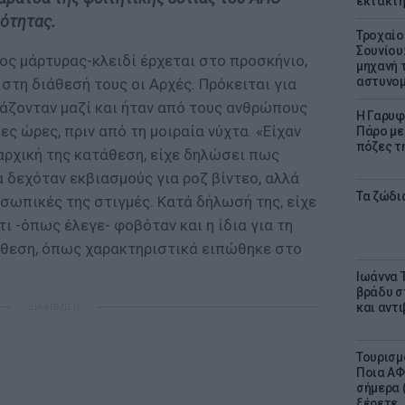
έκτακτη
ιότητας.
Τροχαίο
Σουνίου
ος μάρτυρας-κλειδί έρχεται στο προσκήνιο,
μηχανή 
αστυνομ
 στη διάθεσή τους οι Αρχές. Πρόκειται για
γάζονταν μαζί και ήταν από τους ανθρώπους
Η Γαρυφ
ίες ώρες, πριν από τη μοιραία νύχτα. «Είχαν
Πάρο με 
πόζες τ
αρχική της κατάθεση, είχε δηλώσει πως
α δεχόταν εκβιασμούς για ροζ βίντεο, αλλά
Τα ζώδια
σωπικές της στιγμές. Κατά δήλωσή της, είχε
ι -όπως έλεγε- φοβόταν και η ίδια για τη
όθεση, όπως χαρακτηριστικά ειπώθηκε στο
Ιωάννα 
βράδυ σ
ΔΙΑΦΗΜΙΣΗ
και αντ
Τουρισμ
Ποια ΑΦ
σήμερα (
ξέρετε