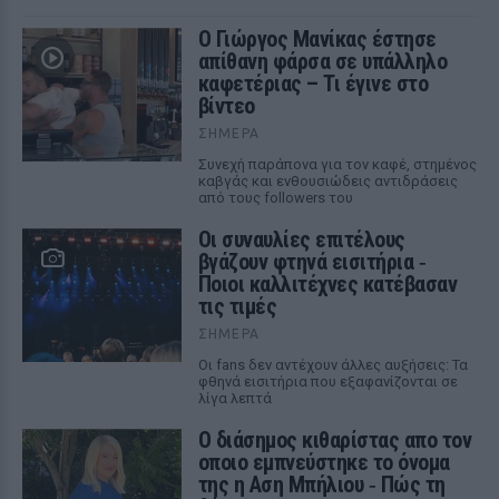
Ο Γιώργος Μανίκας έστησε
απίθανη φάρσα σε υπάλληλο
καφετέριας – Τι έγινε στο
βίντεο
ΣΉΜΕΡΑ
Συνεχή παράπονα για τον καφέ, στημένος
καβγάς και ενθουσιώδεις αντιδράσεις
από τους followers του
Οι συναυλίες επιτέλους
βγάζουν φτηνά εισιτήρια ‑
Ποιοι καλλιτέχνες κατέβασαν
τις τιμές
ΣΉΜΕΡΑ
Οι fans δεν αντέχουν άλλες αυξήσεις: Τα
φθηνά εισιτήρια που εξαφανίζονται σε
λίγα λεπτά
Ο διάσημος κιθαρίστας απο τον
οποιο εμπνεύστηκε το όνομα
της η Αση Μπήλιου ‑ Πώς τη