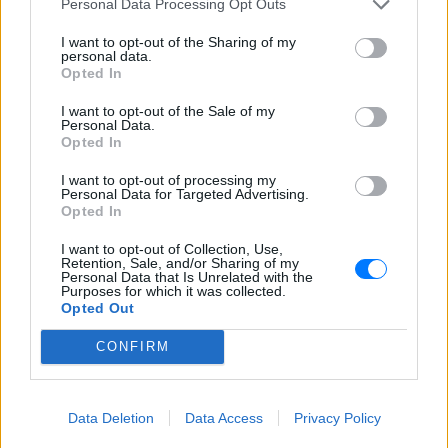
Personal Data Processing Opt Outs
και μοιράστηκε ένα μήνυμα που
συγκίνησε ‑ Τι έγραψε για τη
I want to opt-out of the Sharing of my
ζωή, τους γονείς του και την
personal data.
υγεία του
Opted In
ΣΉΜΕΡΑ
I want to opt-out of the Sale of my
Personal Data.
Ο διάσημος σχεδιαστής μόδας
Opted In
μοιράστηκε ένα συγκινητικό μήνυμα στο
Instagram, μιλώντας για την οικογένειά
του, τη δημιουργικότητά του και τη χαρά
I want to opt-out of processing my
της ζωής.
Personal Data for Targeted Advertising.
Opted In
I want to opt-out of Collection, Use,
Retention, Sale, and/or Sharing of my
Personal Data that Is Unrelated with the
Purposes for which it was collected.
Opted Out
CONFIRM
O Γιώργος Παράσχος ξανά στο νοσοκομείο για
θεραπεία κατά του καρκίνου
Data Deletion
Data Access
Privacy Policy
«Πάμε για νέα θεραπεία», έγραψε στα social media και