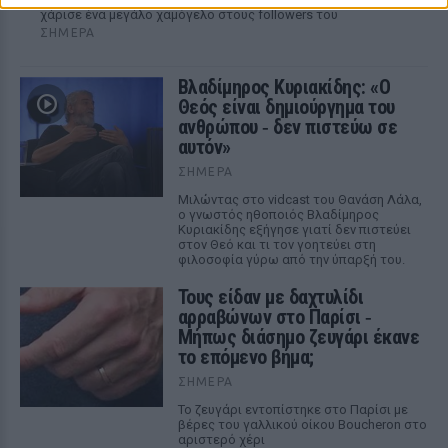
χάρισε ένα μεγάλο χαμόγελο στους followers του
ΣΉΜΕΡΑ
Βλαδίμηρος Κυριακίδης: «Ο
Θεός είναι δημιούργημα του
ανθρώπου ‑ δεν πιστεύω σε
αυτόν»
ΣΉΜΕΡΑ
Μιλώντας στο vidcast του Θανάση Λάλα,
ο γνωστός ηθοποιός Βλαδίμηρος
Κυριακίδης εξήγησε γιατί δεν πιστεύει
στον Θεό και τι τον γοητεύει στη
φιλοσοφία γύρω από την ύπαρξή του.
Τους είδαν με δαχτυλίδι
αρραβώνων στο Παρίσι ‑
Μήπως διάσημο ζευγάρι έκανε
το επόμενο βήμα;
ΣΉΜΕΡΑ
Το ζευγάρι εντοπίστηκε στο Παρίσι με
βέρες του γαλλικού οίκου Boucheron στο
αριστερό χέρι