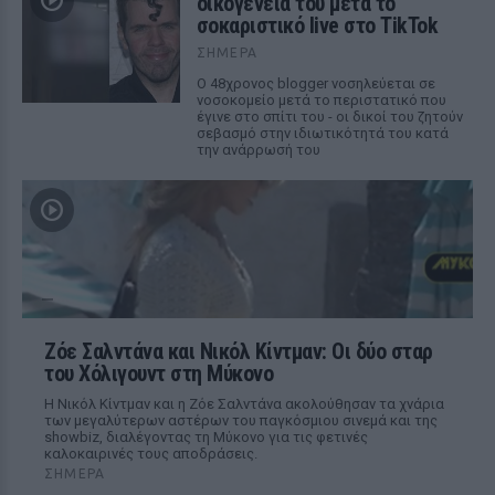
οικογένειά του μετά το
σοκαριστικό live στο TikTok
ΣΉΜΕΡΑ
Ο 48χρονος blogger νοσηλεύεται σε
νοσοκομείο μετά το περιστατικό που
έγινε στο σπίτι του - οι δικοί του ζητούν
σεβασμό στην ιδιωτικότητά του κατά
την ανάρρωσή του
Ζόε Σαλντάνα και Νικόλ Κίντμαν: Οι δύο σταρ
του Χόλιγουντ στη Μύκονο
Η Νικόλ Κίντμαν και η Ζόε Σαλντάνα ακολούθησαν τα χνάρια
των μεγαλύτερων αστέρων του παγκόσμιου σινεμά και της
showbiz, διαλέγοντας τη Μύκονο για τις φετινές
καλοκαιρινές τους αποδράσεις.
ΣΉΜΕΡΑ