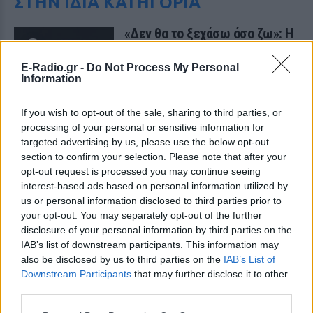
ΣΤΗΝ ΙΔΙΑ ΚΑΤΗΓΟΡΙΑ
«Δεν θα το ξεχάσω όσο ζω»: Η
συγκλονιστική εξομολόγηση
της Αγγελικής Ηλιάδη για τη
E-Radio.gr -
Do Not Process My Personal
στιγμή που είδε τον Ιησού
Information
ΣΉΜΕΡΑ
If you wish to opt-out of the sale, sharing to third parties, or
Η τραγουδίστρια περιέγραψε μέσα από
το Instagram μια εμπειρία που λέει πως
processing of your personal or sensitive information for
έζησε όταν ο γιος της νοσηλευόταν στο
targeted advertising by us, please use the below opt-out
νοσοκομείο της Αρτας.
section to confirm your selection. Please note that after your
Η Ιωάννα Τούνη δημοσίευσε
opt-out request is processed you may continue seeing
υλικό από τις διακοπές της στη
interest-based ads based on personal information utilized by
Μύκονο: Όσο και αν έχω
us or personal information disclosed to third parties prior to
ταξιδέψει, αυτός είναι ο
your opt-out. You may separately opt-out of the further
αγαπημένος μου προορισμός
disclosure of your personal information by third parties on the
ΣΉΜΕΡΑ
IAB’s list of downstream participants. This information may
also be disclosed by us to third parties on the
IAB’s List of
Η Instagrammer έδειξε στους
διαδικτυακούς της ακόλουθους εικόνες
Downstream Participants
that may further disclose it to other
από την απόδρασή της
third parties.
Ο Λάκης Γαβαλάς έκλεισε τα 74