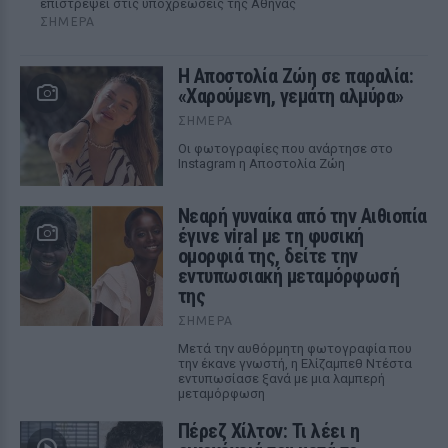
επιστρέψει στις υποχρεώσεις της Αθήνας
ΣΉΜΕΡΑ
Η Αποστολία Ζώη σε παραλία:
«Χαρούμενη, γεμάτη αλμύρα»
ΣΉΜΕΡΑ
Οι φωτογραφίες που ανάρτησε στο
Instagram η Αποστολία Ζώη
Νεαρή γυναίκα από την Αιθιοπία
έγινε viral με τη φυσική
ομορφιά της, δείτε την
εντυπωσιακή μεταμόρφωσή
της
ΣΉΜΕΡΑ
Μετά την αυθόρμητη φωτογραφία που
την έκανε γνωστή, η Ελίζαμπεθ Ντέστα
εντυπωσίασε ξανά με μια λαμπερή
μεταμόρφωση
Πέρεζ Χίλτον: Τι λέει η