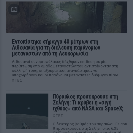
Εντοπίστηκε σήραγγα 40 μέτρων στη
Λιθουανία για τη διέλευση παράνομων
μεταναστών από τη Λευκορωσία
Λιθουανοί συνοριοφύλακες δέχθηκαν επίθεση σε μία
περίπτωση από ομάδα μεταναστών που αντιστέκονταν στη
σύλληψή τους, οι αξιωματικοί αναγκάστηκαν να
υποχωρήσουν και οι παράνομοι μετανάστες διέφυγαν πίσω
ΧΤΕΣ
Πύραυλος προσέκρουσε στη
Σελήνη: Τι κρύβει η «σιγή
ιχθύος» από NASA και SpaceX;
ΧΤΕΣ
Ο δεύτερος βαθμός του πυραύλου Falcon
9 προσέκρουσε στη Σελήνη στις 6:35
GMT, αφήνοντας πίσω του κρατήρα 18