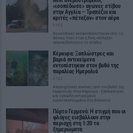
Μίνι ανεμοστρόβιλος
«ισοπέδωσε» αγώνες στίβου
στην Αγγλία – Τραπέζια και
κριτές «πέταξαν» στον αέρα
ΧΤΕΣ
Αγωνοδίκες εκσφενδονίστηκαν από τις
θέσεις τους όταν η δίνη «έπληξε»
απροειδοποίητα το στάδιο
Κέρκυρα: Ξαπλώστρες και
βαριά αντικείμενα
εντοπίστηκαν στον βυθό της
παραλίας Ημερολιά
ΧΤΕΣ
Ανησυχητικές εικόνες από τον βυθό της
Ημερολιάς στην Κέρκυρα - ξαπλώστρες
και ογκώδη αντικείμενα
εγκαταλελειμμένα στη θάλασσα
Πόρτο Γερμενό: Η στιγμή που οι
φλόγες εισβάλλουν στην
περιοχή στη 1:20 τα
ξημερώματα