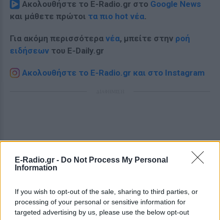
Ακολουθήστε το E-Radio.gr στο
Google News
και μάθετε πρώτοι
τα πιο hot νέα
.
Για ακόμη περισσότερα
νέα
, μπείτε στην
ροή
ειδήσεων
του E-Daily.gr
Ακολουθήστε το E-Radio.gr και στο Instagram
ΔΙΑΦΗΜΙΣΗ
E-Radio.gr -
Do Not Process My Personal
Information
If you wish to opt-out of the sale, sharing to third parties, or
processing of your personal or sensitive information for
targeted advertising by us, please use the below opt-out