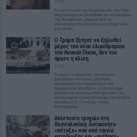
ΧΤΕΣ
Το τρίτο παιδί της Ευγενίας και του Τζακ
Μπρούκσμπανκ γεννήθηκε σε νοσοκομείο
της Λισαβόνας - μακριά από το
νοσοκομείο που επιλέγουν οι Γιορκ εδώ
και γενιές.
Ο Τραμπ ζήτησε να ξηλωθεί
μέρος του νέου ελικοδρομίου
του Λευκού Οίκου, δεν του
άρεσε η κλίση
ΧΤΕΣ
Το έργο, οι εργασίες του οποίου
ξεκίνησαν τον Ιούνιο, αποτελεί
προσωπική προτεραιότητα του
Αμερικανού προέδρου, ο οποίος έχει
ζητήσει να ολοκληρωθεί πριν από την
προγραμματισμένη επίσκεψη του Κινέζου
προέδρου Σι Τζινπίνγκ, τέλος
Σεπτεμβρίου
Απίστευτο τροχαίο στη
Θεσσαλονίκη: Αυτοκίνητο
«πέταξε» σαν από ταινία
καταδίωξης και «ανέβηκε»