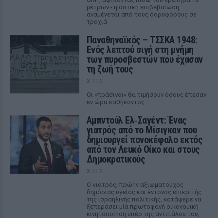
μέτρων - η οπτική επιβεβαίωση
αναμένεται από τους δορυφόρους σε
τροχιά
Παναθηναϊκός – ΤΣΣΚΑ 1948:
Ενός λεπτού σιγή στη μνήμη
των πυροσβεστών που έχασαν
τη ζωή τους
ΧΤΕΣ
Οι «πράσινοι« θα τιμήσουν όσους έπεσαν
εν ώρα καθήκοντος
Αμπντούλ Ελ‑Σαγέντ: Ένας
γιατρός από το Μίσιγκαν που
δημιουργεί πονοκέφαλο εκτός
από τον Λευκό Οίκο και στους
Δημοκρατικούς
ΧΤΕΣ
Ο γιατρός, πρώην αξιωματούχος
δημόσιας υγείας και έντονος επικριτής
της ισραηλινής πολιτικής, κατάφερε να
ξεπεράσει μία πρωτοφανή οικονομική
κινητοποίηση υπέρ της αντιπάλου του,