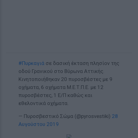
#Πυρκαγιά
σε δασική έκταση πλησίον της
οδού Γρανικού στο Βύρωνα Αττικής.
Κινητοποιήθηκαν 20 πυροσβέστες με 9
οχήματα, 6 οχήματα Μ.Ε.Τ.Π.Ε. με 12
πυροσβέστες, 1 Ε/Π καθώς και
εθελοντικά οχήματα.
— Πυροσβεστικό Σώμα (@pyrosvestiki)
28
Αυγούστου 2019