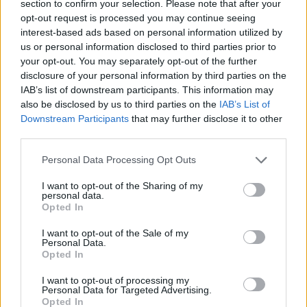
section to confirm your selection. Please note that after your
opt-out request is processed you may continue seeing
interest-based ads based on personal information utilized by
us or personal information disclosed to third parties prior to
your opt-out. You may separately opt-out of the further
disclosure of your personal information by third parties on the
IAB’s list of downstream participants. This information may
also be disclosed by us to third parties on the
IAB’s List of
Downstream Participants
that may further disclose it to other
third parties.
ΔΕΙΤΕ ΕΠΙΣΗΣ
Personal Data Processing Opt Outs
I want to opt-out of the Sharing of my
ΣΤΗΝ ΙΔΙΑ ΚΑΤΗΓΟΡΙΑ
personal data.
Opted In
Μυστράς: «Δεν ήταν οικονομικό
το κίνητρο» υποστηρίζει ο
I want to opt-out of the Sale of my
Personal Data.
συνήγορος του 55χρονου που
Opted In
είχε τη σορό του πατέρα του σε
καταψύκτη
I want to opt-out of processing my
Personal Data for Targeted Advertising.
ΠΡΙΝ 8 ΏΡΕΣ
Opted In