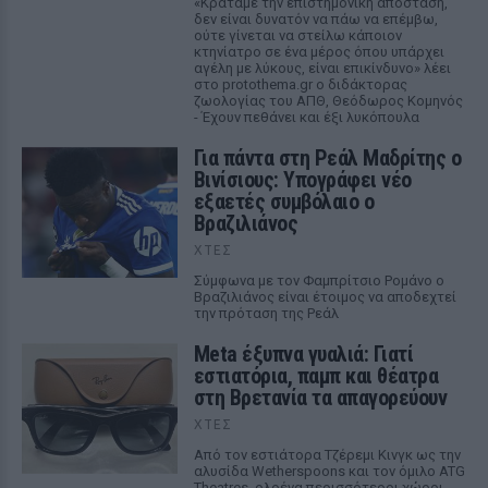
«Κρατάμε την επιστημονική απόσταση,
δεν είναι δυνατόν να πάω να επέμβω,
ούτε γίνεται να στείλω κάποιον
κτηνίατρο σε ένα μέρος όπου υπάρχει
αγέλη με λύκους, είναι επικίνδυνο» λέει
στο protothema.gr ο διδάκτορας
ζωολογίας του ΑΠΘ, Θεόδωρος Κομηνός
- Έχουν πεθάνει και έξι λυκόπουλα
Για πάντα στη Ρεάλ Μαδρίτης ο
Βινίσιους: Υπογράφει νέο
εξαετές συμβόλαιο ο
Βραζιλιάνος
ΧΤΕΣ
Σύμφωνα με τον Φαμπρίτσιο Ρομάνο ο
Βραζιλιάνος είναι έτοιμος να αποδεχτεί
την πρόταση της Ρεάλ
Meta έξυπνα γυαλιά: Γιατί
εστιατόρια, παμπ και θέατρα
στη Βρετανία τα απαγορεύουν
ΧΤΕΣ
Από τον εστιάτορα Τζέρεμι Κινγκ ως την
αλυσίδα Wetherspoons και τον όμιλο ATG
Theatres, ολοένα περισσότεροι χώροι