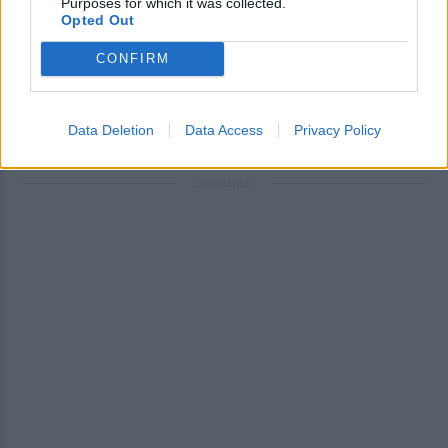
Purposes for which it was collected.
Ακολουθήστε το E-Radio.gr στο
Google News
Opted Out
και μάθετε πρώτοι
τα πιο hot νέα
.
CONFIRM
Για ακόμη περισσότερα
νέα
, μπείτε στην
ροή
ειδήσεων
του E-Daily.gr
Data Deletion
Data Access
Privacy Policy
Ακολουθήστε το E-Radio.gr και στο Instagram
ΔΙΑΦΗΜΙΣΗ