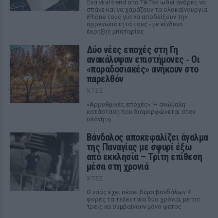
Ένα viral trend στο TikTok ωθεί άνδρες να
σπάνε και να χαράζουν τα ολοκαίνουργια
iPhone τους για να αποδείξουν την
αρρενωπότητά τους - με κίνδυνο
έκρηξης μπαταρίας.
Δύο νέες εποχές στη Γη
ανακάλυψαν επιστήμονες ‑ Oι
«παραδοσιακές» ανήκουν στο
παρελθόν
ΧΤΕΣ
«Αρρυθμικές εποχές»: Η ανώμαλη
κατάσταση που διαμορφώνεται στον
πλανήτη
Βάνδαλος αποκεφαλίζει άγαλμα
της Παναγίας με σφυρί έξω
από εκκλησία – Τρίτη επίθεση
μέσα στη χρονιά
ΧΤΕΣ
Ο ναός έχει πέσει θύμα βανδάλων 4
φορές τα τελευταία δύο χρόνια, με τις
τρεις να συμβαίνουν μόνο φέτος