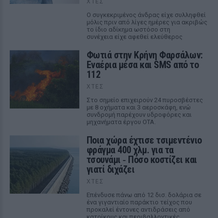
ΧΤΕΣ
Ο συγκεκριμένος άνδρας είχε συλληφθεί
μόλις πριν από λίγες ημέρες για ακριβώς
το ίδιο αδίκημα ωστόσο στη
συνέχεια είχε αφεθεί ελεύθερος
Φωτιά στην Κρήνη Φαρσάλων:
Εναέρια μέσα και SMS από το
112
ΧΤΕΣ
Στο σημείο επιχειρούν 24 πυροσβέστες
με 8 οχήματα και 3 αεροσκάφη, ενώ
συνδρομή παρέχουν υδροφόρες και
μηχανήματα έργου ΟΤΑ.
Ποια χώρα έχτισε τσιμεντένιο
φράγμα 400 χλμ. για τα
τσουνάμι ‑ Πόσο κοστίζει και
γιατί διχάζει
ΧΤΕΣ
Επένδυσε πάνω από 12 δισ. δολάρια σε
ένα γιγαντιαίο παράκτιο τείχος που
προκαλεί έντονες αντιδράσεις από
κατοίκους και περιβαλλοντικές