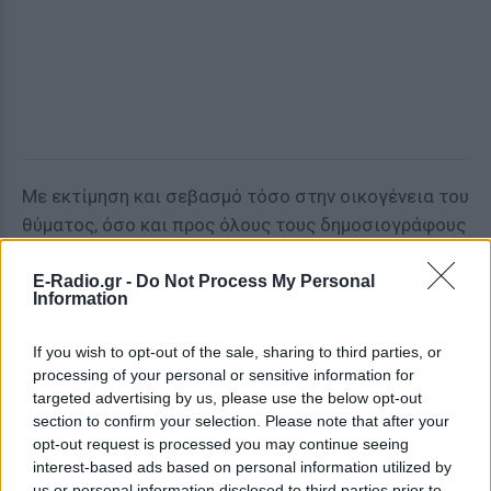
Με εκτίμηση και σεβασμό τόσο στην οικογένεια του
θύματος, όσο και προς όλους τους δημοσιογράφους
Οι πληρεξούσιοι δικηγόροι
E-Radio.gr -
Do Not Process My Personal
Information
Αλέξιος Κούγιας
If you wish to opt-out of the sale, sharing to third parties, or
Ιωάννης Σαμέλης»
processing of your personal or sensitive information for
targeted advertising by us, please use the below opt-out
[ΠΗΓΗ]
section to confirm your selection. Please note that after your
opt-out request is processed you may continue seeing
interest-based ads based on personal information utilized by
ΔΙΑΦΗΜΙΣΗ
us or personal information disclosed to third parties prior to