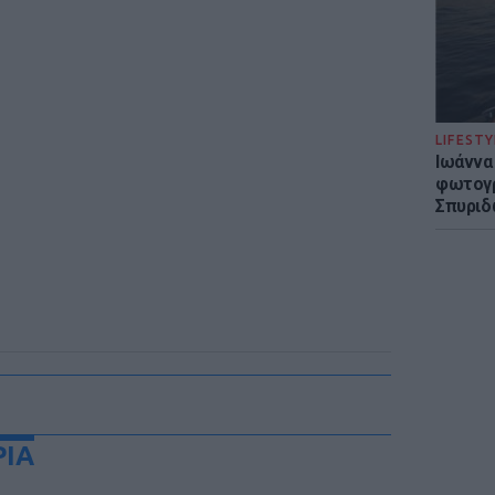
LIFESTY
Ιωάννα
φωτογρ
Σπυριδ
ΡΙΑ