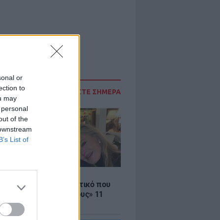
sonal or
ection to
ΔΙΑΒΑΣΤΕ ΣΗΜΕΡΑ
ou may
 personal
out of the
 downstream
B’s List of
LE
ρας – Γκρίφιθ: Το μυστικό που
ρατά «καλύτερους φίλους» 11
 μετά