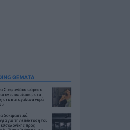
DING ΘΕΜΑΤΑ
να Στεφανίδου φόρεσε
 και εντυπωσίασε με το
ης στα καταγάλανα νερά
ου
α δοκιμαστικά
για για την επέκταση του
εσσαλονίκης προς