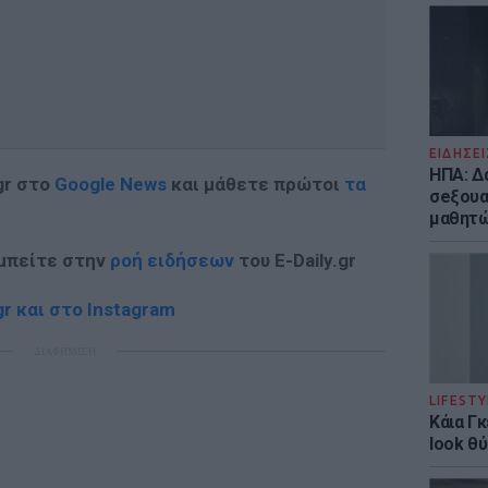
ΕΙΔΗΣΕΙ
ΗΠΑ: Δ
gr στο
Google News
και μάθετε πρώτοι
τα
σeξουα
μαθητώ
 μπείτε στην
ροή ειδήσεων
του E-Daily.gr
r και στο Instagram
ΔΙΑΦΗΜΙΣΗ
LIFESTY
Κάια Γ
look θύ