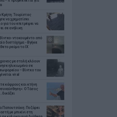
ιά - Τι προβλέπεται για
ια
ν Κρήτη: Τουρίστας
ησε να χρηματίσει
ο για του επιτρέψει να
ει σε ανήλικη
 Βίντεο-ντοκουμέντο από
αίο δυστύχημα - Βγήκε
ίθετο ρεύμα το ΙΧ
χρονος με στολή κλόουν
ησε ηλικιωμένο σε
εωφορείου – Βίντεο του
ίνεται viral
ετε κάφρους και κτήνη
νσυναίσθηση»: Ο Τάσος
..δικάζει
α Παπουτσάκη: Ποζάρει
αστή με μπικίνι στη
 σε καλοκαιρινή διάθεση