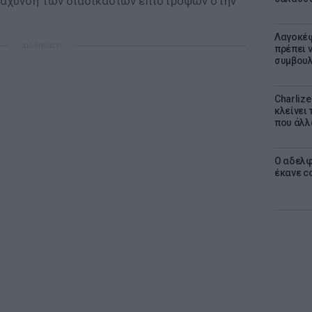
ιτάχυνση των διαδικασιών επιστροφών στην
Λαγοκέφ
ΔΙΑΦΗΜΙΣΗ
πρέπει ν
συμβουλ
Charliz
κλείνει 
που άλλ
Ο αδελφ
έκανε c