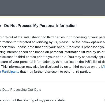
 σύμφωνα με την καγκελάριο, για τις
r -
Do Not Process My Personal Information
to opt-out of the sale, sharing to third parties, or processing of your per
α είναι πιο εύκολες στην υλοποίησή τους.
formation for targeted advertising by us, please use the below opt-out s
πόψεις και αντιλήψεις και σε επίπεδο ΕΕ και
r selection. Please note that after your opt-out request is processed y
eing interest-based ads based on personal information utilized by us or
disclosed to third parties prior to your opt-out. You may separately opt-
 ανταλλαγή απόψεων για την οικονομία και
losure of your personal information by third parties on the IAB’s list of
κανε λόγο ο κ. Μητσοτάκης, ο οποίος
. This information may also be disclosed by us to third parties on the
IA
Participants
that may further disclose it to other third parties.
ι μεταρρυθμίσεις πιο βαθιές απ' ότι είχαν
ς θα γίνουν από εμάς και θέλουμε τη
LIFESTY
Μπαντέ
l Data Processing Opt Outs
τους κ
ε αυτοπεποίθηση. Ετοιμάζουμε ένα μεγάλο
χρόνια
o opt-out of the Sharing of my personal data.
πράσινη ανάπτυξη, την προστασία του