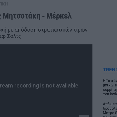
ΤΙΚΗ
ς Μητσοτάκη ‑ Μέρκελ
χή με απόδοση στρατιωτικών τιμών
αφ Σολτς
TREN
Η Τατιά
μπικίνι
κορμί τ
του Ιονί
Απόψε τ
δρομολό
Μετρό Θ