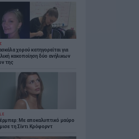
Σ
ασκάλα χορού κατηγορείται για
λική κακοποίηση δύο ανήλικων
ν της
LE
κέρμπερ: Με αποκαλυπτικό μαύρο
μισε τη Σίντι Κρόφορντ