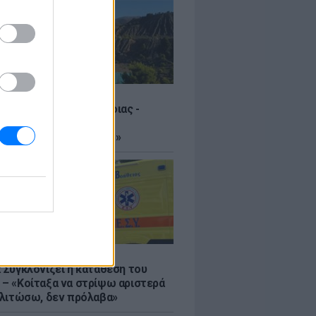
μένες λίμνες της Εύβοιας -
λελειμμένα ορυχεία
άπηκαν σε «παράδεισο»
Σ
: Συγκλονίζει η κατάθεση του
 – «Κοίταξα να στρίψω αριστερά
 γλιτώσω, δεν πρόλαβα»