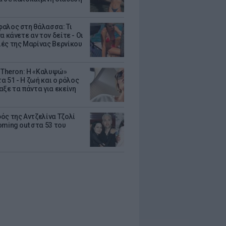
αλος στη θάλασσα: Τι
α κάνετε αν τον δείτε - Οι
ές της Μαρίνας Βερνίκου
e Theron: Η «Καλυψώ»
τα 51 - H ζωή και ο ρόλος
αξε τα πάντα για εκείνη
ός της Αντζελίνα Τζολί
oming out στα 53 του