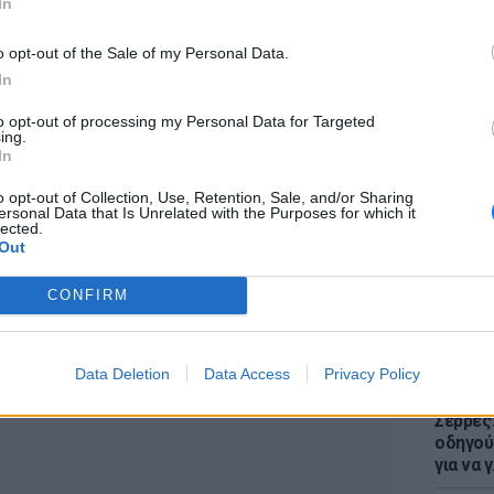
In
υ χρόνου θα παρουσιάσουμε ένα σχέδιο για
ηριότητες για το περιβάλλον. Είναι λύσεις
o opt-out of the Sale of my Personal Data.
αι τη Γερμανία, ανέφερε.
In
to opt-out of processing my Personal Data for Targeted
ing.
ΕΥ ΖΗΝ
In
Οι κρυμ
Εγκατα
o opt-out of Collection, Use, Retention, Sale, and/or Sharing
ersonal Data that Is Unrelated with the Purposes for which it
μετατρ
lected.
κίνηση Μητσοτάκη που ξάφνιασε τη Μέρκελ
Out
ΛΙΤΙΚΉ
ΠΡΙΝ 362 ΕΒΔΟΜΆΔΕΣ
CONFIRM
Data Deletion
Data Access
Privacy Policy
ΔΙΑΦΗΜΙΣΗ
ΕΙΔΗΣΕΙ
Σέρρες
οδηγού
για να