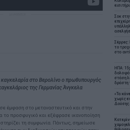
Καλαμαρ
εισιτήρ
ΔΙΑΦΗΜΙΣΗ
Σοκ στη
επιχείρ
υπάλληλ
ασελγήσ
Σέρρες:
το τροχ
στο αντ
ΗΠΑ: 15
δολοφόν
στάση λ
ν καγκελαρία στο Βερολίνο ο πρωθυπουργός
δράστη γ
καγκελάριος της Γερμανίας Άνγκελα
«Τα κάν
χωρίς ε
Δούσης.
σε έμφαση στο μεταναστευτικό και στην
ια το προσφυγικό και εξέφρασε ικανοποίηση
Κατερίν
 στηρίζει τη συμφωνία. Πάντως, σημείωσε
χαμογελ
θάλασσα