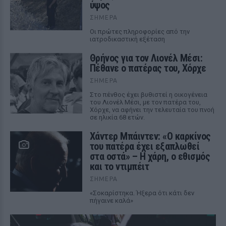
ύψος
ΣΉΜΕΡΑ
Οι πρώτες πληροφορίες από την
ιατροδικαστική εξέταση
Θρήνος για τον Λιονέλ Μέσι:
Πέθανε ο πατέρας του, Χόρχε
ΣΉΜΕΡΑ
Στο πένθος έχει βυθιστεί η οικογένεια
του Λιονέλ Μέσι, με τον πατέρα του,
Χόρχε, να αφήνει την τελευταία του πνοή
σε ηλικία 68 ετών.
Χάντερ Μπάιντεν: «Ο καρκίνος
του πατέρα έχει εξαπλωθεί
στα οστά» – Η χάρη, ο εθισμός
και το ντιμπέιτ
ΣΉΜΕΡΑ
«Σοκαρίστηκα. Ήξερα ότι κάτι δεν
πήγαινε καλά»