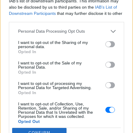
IAB’s list of downstream participants. This information may
also be disclosed by us to third parties on the
IAB’s List of
Downstream Participants
that may further disclose it to other
third parties.
Personal Data Processing Opt Outs
I want to opt-out of the Sharing of my
personal data.
Opted In
Ιστορική μεταφορά 30 φαλαινών μπελούγκα
I want to opt-out of the Sale of my
από τον Καναδά στις ΗΠΑ
Personal Data.
Opted In
Πώς στήθηκε η αεροπορική γέφυρα σωτηρίας
ΣΉΜΕΡΑ
I want to opt-out of processing my
Personal Data for Targeted Advertising.
Opted In
Πώς η Πυροσβεστική διέσωσε
πολίτες στη μεγάλη φωτιά της
I want to opt-out of Collection, Use,
Αττικοβοιωτίας ‑
Retention, Sale, and/or Sharing of my
Personal Data that Is Unrelated with the
Συγκλονιστικά βίντεο
Purposes for which it was collected.
Opted Out
ΣΉΜΕΡΑ
Συγκλονιστικά πλάνα και εικόνες
CONFIRM