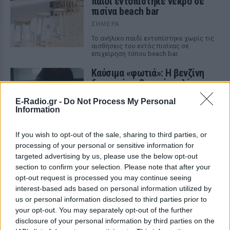
παιδί εντοπίστηκε νεκρό σε
πισίνα beach bar
ΣΉΜΕΡΑ
Το ανήλικο παιδί εντοπίστηκε χωρίς τις
αισθήσεις του εντός πισίνας σε
επιχείρηση τύπου beach bar.
Καύσιμα «φωτιά»: Η βενζίνη
ξεπερνά τα 2 ευρώ το λίτρο
παρά την πτώση του αργού
E-Radio.gr -
Do Not Process My Personal
πετρελαίου διεθνώς
Information
ΣΉΜΕΡΑ
Οι διεθνείς τιμές του αργού πετρελαίου
If you wish to opt-out of the sale, sharing to third parties, or
υποχωρούν, αλλά στα πρατήρια οι τιμές
processing of your personal or sensitive information for
δεν ακολουθούν
targeted advertising by us, please use the below opt-out
Το νέο καλοκαιρινό κόλπο των
section to confirm your selection. Please note that after your
κλεφτών αυτοκινήτων
opt-out request is processed you may continue seeing
interest-based ads based on personal information utilized by
ΣΉΜΕΡΑ
us or personal information disclosed to third parties prior to
Tι λέει η ΕΛ.ΑΣ. για την προστασία του
your opt-out. You may separately opt-out of the further
αυτοκινήτου σας
disclosure of your personal information by third parties on the