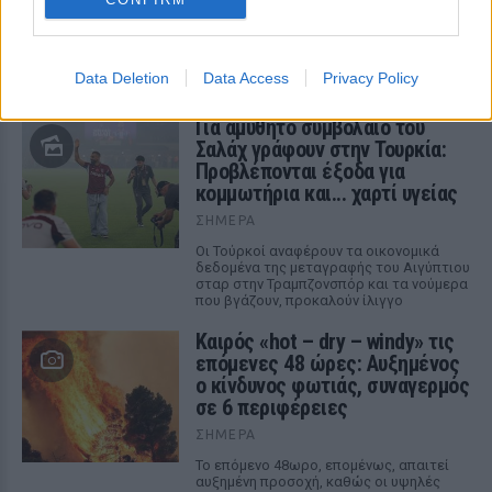
έρχονται στο φως της δημοσιότητας
από τη μεγάλη φωτιά που ξέσπασε στις
31 Ιουλίου στον Αγιο Βασίλειο, στον
Κιθαιρώνα Βοιωτίας και έφτασε μέχρι το
Πόρτο Γερμενό - Ο διττός ρόλος της
Data Deletion
Data Access
Privacy Policy
Πυροσβεστικής
Για αμύθητο συμβόλαιο του
Σαλάχ γράφουν στην Τουρκία:
Προβλέπονται έξοδα για
κομμωτήρια και... χαρτί υγείας
ΣΉΜΕΡΑ
Οι Τούρκοί αναφέρουν τα οικονομικά
δεδομένα της μεταγραφής του Αιγύπτιου
σταρ στην Τραμπζονσπόρ και τα νούμερα
που βγάζουν, προκαλούν ίλιγγο
Καιρός «hot – dry – windy» τις
επόμενες 48 ώρες: Αυξημένος
ο κίνδυνος φωτιάς, συναγερμός
σε 6 περιφέρειες
ΣΉΜΕΡΑ
Το επόμενο 48ωρο, επομένως, απαιτεί
αυξημένη προσοχή, καθώς οι υψηλές