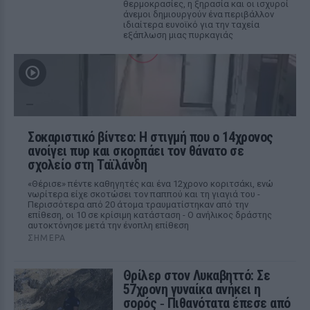
θερμοκρασίες, η ξηρασία και οι ισχυροί
άνεμοι δημιουργούν ένα περιβάλλον
ιδιαίτερα ευνοϊκό για την ταχεία
εξάπλωση μιας πυρκαγιάς
Σοκαριστικό βίντεο: Η στιγμή που ο 14χρονος
ανοίγει πυρ και σκορπάει τον θάνατο σε
σχολείο στη Ταϊλάνδη
«Θέρισε» πέντε καθηγητές και ένα 12χρονο κοριτσάκι, ενώ
νωρίτερα είχε σκοτώσει τον παππού και τη γιαγιά του -
Περισσότερα από 20 άτομα τραυματίστηκαν από την
επίθεση, οι 10 σε κρίσιμη κατάσταση - Ο ανήλικος δράστης
αυτοκτόνησε μετά την ένοπλη επίθεση
ΣΉΜΕΡΑ
Θρίλερ στον Λυκαβηττό: Σε
57χρονη γυναίκα ανήκει η
σορός ‑ Πιθανότατα έπεσε από