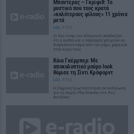
Μπαντέρας – Γκρίφιθ: Το
μυστικό που τους κρατά
«καλύτερους φίλους» 11 χρόνια
μετά
LOL
ΧΤΕΣ
Οι δύο σταρ του Χόλιγουντ απέδειξαν
ότι η αγάπη και ο σεβασμός μπορούν να
διαρκέσουν πέρα από τον γάμο, χάρη και
στην κόρη τους.
Κάια Γκέρμπερ: Με
αποκαλυπτικό μαύρο look
θύμισε τη Σίντι Κρόφορντ
LOL
ΧΤΕΣ
Η 24χρονη πρωτοστάτησε σε εκδήλωση
για τη σειρά «The Shards» στο Λος
Αντζελες