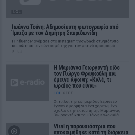
LOL
Ιωάννα Τούνη: Αδημοσίευτη φωτογραφία από
Ίμπιζα με τον Δημήτρη Σπυριδωνίδη
Η influencer ανέβασε στο Instagram throwback στιγμιότυπο
και ρώτησε τον σύντροφό της για τον φετινό προορισμό
ΧΤΕΣ
Η Μαριάννα Γεωργαντή είδε
τον Γιώργο Φραγκούλη και
έμεινε άφωνη: «Καλέ, τι
ωραίος που είναι»
LOL
ΧΤΕΣ
Οι τίτλοι της εφημερίδας Espresso
έγιναν αφορμή για ένα χαριτωμένο
σχόλιο στην εκπομπή της Μαριάννας
Γεωργαντή και του Γιάννη Κολοκυθά
Viral η παρουσιάστρια που
αποκοιμήθηκε κατά τη διάρκεια