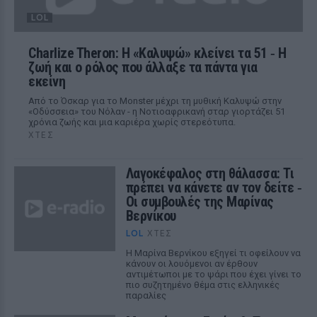
LOL
Charlize Theron: Η «Καλυψώ» κλείνει τα 51 ‑ H
ζωή και ο ρόλος που άλλαξε τα πάντα για
εκείνη
Από το Όσκαρ για το Monster μέχρι τη μυθική Καλυψώ στην
«Οδύσσεια» του Νόλαν - η Νοτιοαφρικανή σταρ γιορτάζει 51
χρόνια ζωής και μια καριέρα χωρίς στερεότυπα.
ΧΤΕΣ
Λαγοκέφαλος στη θάλασσα: Τι
πρέπει να κάνετε αν τον δείτε ‑
Οι συμβουλές της Μαρίνας
Βερνίκου
LOL
ΧΤΕΣ
Η Μαρίνα Βερνίκου εξηγεί τι οφείλουν να
κάνουν οι λουόμενοι αν έρθουν
αντιμέτωποι με το ψάρι που έχει γίνει το
πιο συζητημένο θέμα στις ελληνικές
παραλίες