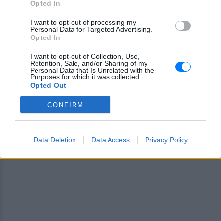
Opted In
και ότι σου κάνει κλικ!
I want to opt-out of processing my
Personal Data for Targeted Advertising.
Ακολουθήστε το E-Radio.gr και στο Instagram
Opted In
ΔΙΑΦΗΜΙΣΗ
I want to opt-out of Collection, Use,
Retention, Sale, and/or Sharing of my
Personal Data that Is Unrelated with the
Purposes for which it was collected.
Opted Out
CONFIRM
Data Deletion
Data Access
Privacy Policy