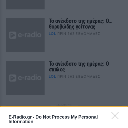
Το ανέκδοτο της ημέρας: O...
θορυβώδης γείτονας
LOL
ΠΡΙΝ 362 ΕΒΔΟΜΆΔΕΣ
Το ανέκδοτο της ημέρας: Ο
σκύλος
LOL
ΠΡΙΝ 362 ΕΒΔΟΜΆΔΕΣ
ΔΙΑΦΗΜΙΣΗ
E-Radio.gr -
Do Not Process My Personal
Information