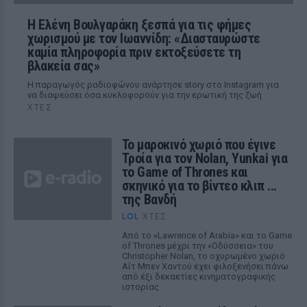
Η Ελένη Βουλγαράκη ξεσπά για τις φήμες
χωρισμού με τον Ιωαννίδη: «Διασταυρώστε
καμία πληροφορία πριν εκτοξεύσετε τη
βλακεία σας»
Η παραγωγός ραδιοφώνου ανάρτησε story στο Instagram για
να διαψεύσει όσα κυκλοφορούν για την ερωτική της ζωή
ΧΤΕΣ
Το μαροκινό χωριό που έγινε
Τροία για τον Nolan, Yunkai για
το Game of Thrones και
σκηνικό για το βίντεο κλιπ ...
της Βανδή
LOL
ΧΤΕΣ
Από το «Lawrence of Arabia» και το Game
of Thrones μέχρι την «Οδύσσεια» του
Christopher Nolan, το οχυρωμένο χωριό
Αΐτ Μπεν Χαντού έχει φιλοξενήσει πάνω
από έξι δεκαετίες κινηματογραφικής
ιστορίας