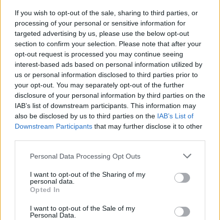
If you wish to opt-out of the sale, sharing to third parties, or
processing of your personal or sensitive information for
targeted advertising by us, please use the below opt-out
section to confirm your selection. Please note that after your
opt-out request is processed you may continue seeing
interest-based ads based on personal information utilized by
us or personal information disclosed to third parties prior to
your opt-out. You may separately opt-out of the further
disclosure of your personal information by third parties on the
IAB’s list of downstream participants. This information may
also be disclosed by us to third parties on the
IAB’s List of
Downstream Participants
that may further disclose it to other
third parties.
Personal Data Processing Opt Outs
I want to opt-out of the Sharing of my
personal data.
Ακολουθήστε το E-Radio.gr στο
Google News
Opted In
και μάθετε πρώτοι
τα πιο hot νέα
.
I want to opt-out of the Sale of my
Personal Data.
Εσύ μπήκες στο E-Daily.gr; Τα νέα της ημέρας