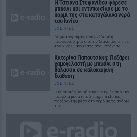
Η Τατιάνα Στεφανίδου φόρεσε
μπικίνι και εντυπωσίασε με το
κορμί της στα καταγάλανα νερά
του Ιονίου
LOL
ΧΤΕΣ
Οι φωτογραφίες που ανέβασε η
παρουσιάστρια από τις διακοπές της με
τον Νίκο Ευαγγελάτο στα Επτάνησα
Κατερίνα Παπουτσάκη: Ποζάρει
χαμογελαστή με μπικίνι στη
θάλασσα σε καλοκαιρινή
διάθεση
LOL
ΧΤΕΣ
Η ηθοποιός μοιράστηκε στιγμές από την
παραλία μέσα από Instagram stories,
ποζάροντας μέσα στο νερό με τα αγόρια
της