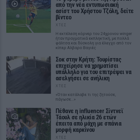
από την νέα εντυπωσιακή
ασίστ του Χρήστου Τζόλη, δείτε
βίντεο
ΧΤΕΣ
Η εκτέλεση κόρνερ του 24χρονου winger
ήταν πραγματικά εκπληκτική, με πολλά
φάλτσα και δύσκολη για έλεγχο από τον
κίπερ Αλβαρο Βαγιές
Σοκ στην Κρήτη: Τουρίστας
επιχείρησε να χρηματίσει
υπάλληλο για του επιτρέψει να
ασελγήσει σε ανήλικη
ΧΤΕΣ
«Όταν κατάλαβε τι της ζητούσε,
πάγωσε...»
Πέθανε η influencer Σίντνεϊ
Τάουλ σε ηλικία 26 ετών
έπειτα από μάχη με σπάνια
μορφή καρκίνου
ΧΤΕΣ