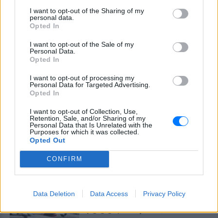
ΧΤΕΣ
I want to opt-out of the Sharing of my
personal data.
Η Jamie Lee Komoroski, με αλκοόλ
Opted In
τριπλάσιο του νόμιμου ορίου, έπεσε
πάνω στο golf cart των νεόνυμφων στο
I want to opt-out of the Sale of my
Folly Beach - τώρα νέο υλικό από το
Personal Data.
αστυνομικό τμήμα αποκαλύπτει τη
συμπεριφορά της λίγο μετά τη μοιραία
Opted In
σύγκρουση
I want to opt-out of processing my
Τροχαίο στις Σέρρες: «Έχασα τη
Personal Data for Targeted Advertising.
γυναίκα και το παιδί μου, τα
Opted In
έχασα όλα» ‑ Ο πόνος του
I want to opt-out of Collection, Use,
πατέρα
Retention, Sale, and/or Sharing of my
Personal Data that Is Unrelated with the
ΧΤΕΣ
Purposes for which it was collected.
Μητέρα 43 ετών και ο 21χρονος γιος της
Opted Out
σκοτώθηκαν σε μετωπική σύγκρουση με
φορτηγό στην επαρχιακή οδό Αμφίπολης
CONFIRM
– Δράμας, κοντά στην Παλαιοκώμη.
Καταδίωξη στο κέντρο της
Θεσσαλονίκης: Έσπασαν το
Data Deletion
Data Access
Privacy Policy
τζάμι του οδηγού – «Μην κάνεις
μ@@@», του φώναζαν