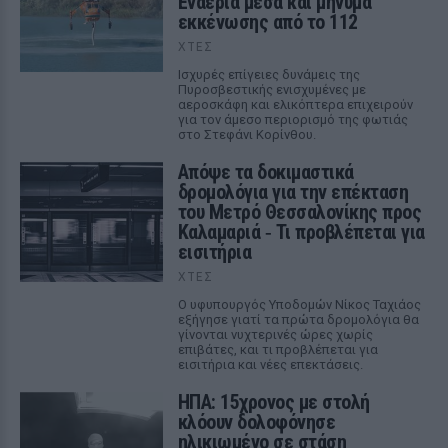
Εναέρια μέσα και μήνυμα
εκκένωσης από το 112
ΧΤΕΣ
Ισχυρές επίγειες δυνάμεις της
Πυροσβεστικής ενισχυμένες με
αεροσκάφη και ελικόπτερα επιχειρούν
για τον άμεσο περιορισμό της φωτιάς
στο Στεφάνι Κορίνθου.
Απόψε τα δοκιμαστικά
δρομολόγια για την επέκταση
του Μετρό Θεσσαλονίκης προς
Καλαμαριά ‑ Τι προβλέπεται για
εισιτήρια
ΧΤΕΣ
Ο υφυπουργός Υποδομών Νίκος Ταχιάος
εξήγησε γιατί τα πρώτα δρομολόγια θα
γίνονται νυχτερινές ώρες χωρίς
επιβάτες, και τι προβλέπεται για
εισιτήρια και νέες επεκτάσεις.
ΗΠΑ: 15χρονος με στολή
κλόουν δολοφόνησε
ηλικιωμένο σε στάση