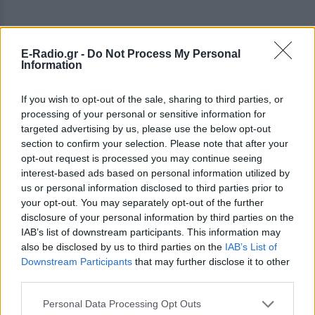
E-Radio.gr -
Do Not Process My Personal
Information
If you wish to opt-out of the sale, sharing to third parties, or
processing of your personal or sensitive information for
targeted advertising by us, please use the below opt-out
section to confirm your selection. Please note that after your
opt-out request is processed you may continue seeing
interest-based ads based on personal information utilized by
us or personal information disclosed to third parties prior to
ΔΕΙΤΕ ΕΠΙΣΗΣ
your opt-out. You may separately opt-out of the further
disclosure of your personal information by third parties on the
IAB’s list of downstream participants. This information may
ΣΤΗΝ ΙΔΙΑ ΚΑΤΗΓΟΡΙΑ
also be disclosed by us to third parties on the
IAB’s List of
Downstream Participants
that may further disclose it to other
«Θέλω τον μπαμπά μου»: Το
third parties.
βίντεο της μεθυσμένης οδηγού
που σκότωσε νύφη ώρες μετά
Personal Data Processing Opt Outs
τον γάμο της