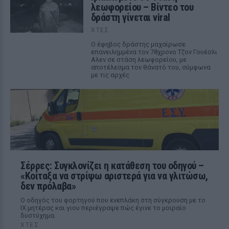
λεωφορείου – Βίντεο του
δράστη γίνεται viral
ΧΤΕΣ
Ο έφηβος δράστης μαχαίρωσε
επανειλημμένα τον 78χρονο Τζον Γουέσλι
Αλεν σε στάση λεωφορείου, με
αποτέλεσμα τον θάνατό του, σύμφωνα
με τις αρχές
Σέρρες: Συγκλονίζει η κατάθεση του οδηγού –
«Κοίταξα να στρίψω αριστερά για να γλιτώσω,
δεν πρόλαβα»
Ο οδηγός του φορτηγού που ενεπλάκη στη σύγκρουση με το
ΙΧ μητέρας και γιου περιέγραψε πώς έγινε το μοιραίο
δυστύχημα.
ΧΤΕΣ