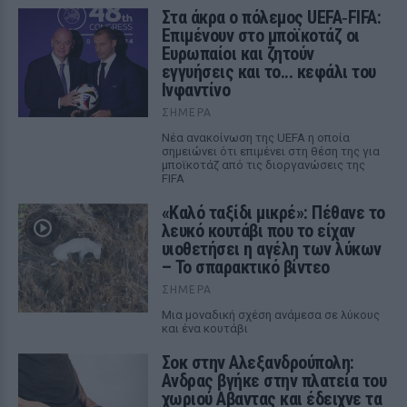
Στα άκρα ο πόλεμος UEFA‑FIFA:
Επιμένουν στο μποϊκοτάζ οι
Ευρωπαίοι και ζητούν
εγγυήσεις και το... κεφάλι του
Ινφαντίνο
ΣΉΜΕΡΑ
Νέα ανακοίνωση της UEFA η οποία
σημειώνει ότι επιμένει στη θέση της για
μποϊκοτάζ από τις διοργανώσεις της
FIFA
«Καλό ταξίδι μικρέ»: Πέθανε το
λευκό κουτάβι που το είχαν
υιοθετήσει η αγέλη των λύκων
– Το σπαρακτικό βίντεο
ΣΉΜΕΡΑ
Μια μοναδική σχέση ανάμεσα σε λύκους
και ένα κουτάβι
Σοκ στην Αλεξανδρούπολη:
Ανδρας βγήκε στην πλατεία του
χωριού Αβαντας και έδειχνε τα