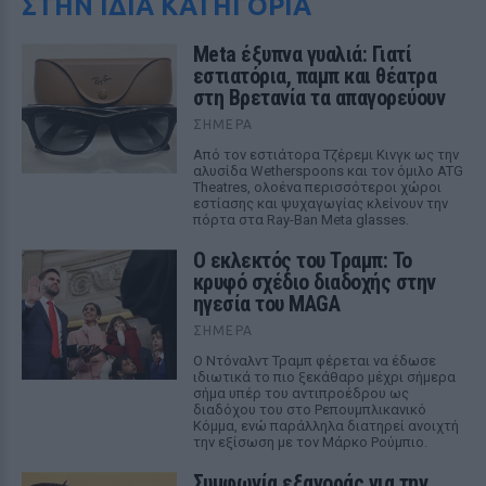
ΣΤΗΝ ΙΔΙΑ ΚΑΤΗΓΟΡΙΑ
Meta έξυπνα γυαλιά: Γιατί
εστιατόρια, παμπ και θέατρα
στη Βρετανία τα απαγορεύουν
ΣΉΜΕΡΑ
Από τον εστιάτορα Τζέρεμι Κινγκ ως την
αλυσίδα Wetherspoons και τον όμιλο ATG
Theatres, ολοένα περισσότεροι χώροι
εστίασης και ψυχαγωγίας κλείνουν την
πόρτα στα Ray-Ban Meta glasses.
Ο εκλεκτός του Τραμπ: Το
κρυφό σχέδιο διαδοχής στην
ηγεσία του MAGA
ΣΉΜΕΡΑ
Ο Ντόναλντ Τραμπ φέρεται να έδωσε
ιδιωτικά το πιο ξεκάθαρο μέχρι σήμερα
σήμα υπέρ του αντιπροέδρου ως
διαδόχου του στο Ρεπουμπλικανικό
Κόμμα, ενώ παράλληλα διατηρεί ανοιχτή
την εξίσωση με τον Μάρκο Ρούμπιο.
Συμφωνία εξαγοράς για την