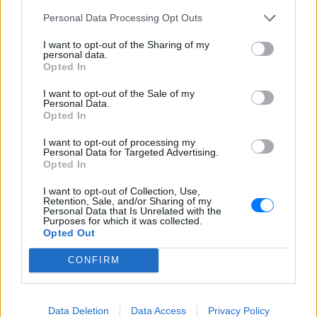
Personal Data Processing Opt Outs
I want to opt-out of the Sharing of my
personal data.
Opted In
I want to opt-out of the Sale of my
Personal Data.
Opted In
Ακολουθήστε το E-Radio.gr στο
Google News
I want to opt-out of processing my
και μάθετε πρώτοι
τα πιο hot νέα
.
Personal Data for Targeted Advertising.
Opted In
Για ακόμη περισσότερα
νέα
, μπείτε στην
ροή
I want to opt-out of Collection, Use,
ειδήσεων
του E-Daily.gr
Retention, Sale, and/or Sharing of my
Personal Data that Is Unrelated with the
Purposes for which it was collected.
Ακολουθήστε το E-Radio.gr και στο Instagram
Opted Out
ΔΙΑΦΗΜΙΣΗ
CONFIRM
Data Deletion
Data Access
Privacy Policy