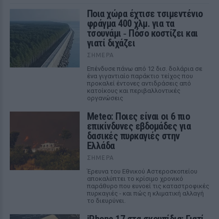
Ποια χώρα έχτισε τσιμεντένιο
φράγμα 400 χλμ. για τα
τσουνάμι ‑ Πόσο κοστίζει και
γιατί διχάζει
ΣΉΜΕΡΑ
Επένδυσε πάνω από 12 δισ. δολάρια σε
ένα γιγαντιαίο παράκτιο τείχος που
προκαλεί έντονες αντιδράσεις από
κατοίκους και περιβαλλοντικές
οργανώσεις
Meteo: Ποιες είναι οι 6 πιο
επικίνδυνες εβδομάδες για
δασικές πυρκαγιές στην
Ελλάδα
ΣΉΜΕΡΑ
Έρευνα του Εθνικού Αστεροσκοπείου
αποκαλύπτει το κρίσιμο χρονικό
παράθυρο που ευνοεί τις καταστροφικές
πυρκαγιές - και πώς η κλιματική αλλαγή
το διευρύνει.