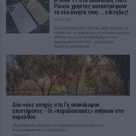
iPhone 17 στα σκουπίδια: Γιατί
Ρώσοι χρήστες καταστρέφουν
τα νέα κινητά τους ... επίτηδες!
ΣΉΜΕΡΑ
Ένα viral trend στο TikTok ωθεί άνδρες να
σπάνε και να χαράζουν τα ολοκαίνουργια
iPhone τους για να αποδείξουν την
αρρενωπότητά τους - με κίνδυνο
έκρηξης μπαταρίας.
Δύο νέες εποχές στη Γη ανακάλυψαν
επιστήμονες ‑ Oι «παραδοσιακές» ανήκουν στο
παρελθόν
«Αρρυθμικές εποχές»: Η ανώμαλη κατάσταση που
διαμορφώνεται στον πλανήτη
ΣΉΜΕΡΑ