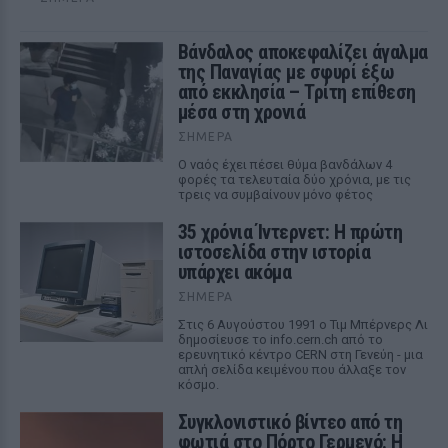
Βάνδαλος αποκεφαλίζει άγαλμα
της Παναγίας με σφυρί έξω
από εκκλησία – Τρίτη επίθεση
μέσα στη χρονιά
ΣΉΜΕΡΑ
Ο ναός έχει πέσει θύμα βανδάλων 4
φορές τα τελευταία δύο χρόνια, με τις
τρεις να συμβαίνουν μόνο φέτος
35 χρόνια Ίντερνετ: Η πρώτη
ιστοσελίδα στην ιστορία
υπάρχει ακόμα
ΣΉΜΕΡΑ
Στις 6 Αυγούστου 1991 ο Τιμ Μπέρνερς Λι
δημοσίευσε το info.cern.ch από το
ερευνητικό κέντρο CERN στη Γενεύη - μια
απλή σελίδα κειμένου που άλλαξε τον
κόσμο.
Συγκλονιστικό βίντεο από τη
φωτιά στο Πόρτο Γερμενό: Η