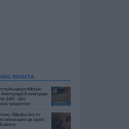
DING ΘΕΜΑΤΑ
 στη λεωφόρο Αθηνών-
: Αναστροφή ΙΧ συνέτριψε
της ΔΙΑΣ - Δύο
ικοί τραυματίες
Τούνη: «Έβγαλα όλο το
το νοσοκομείο με ορούς
ιβιώσεις»