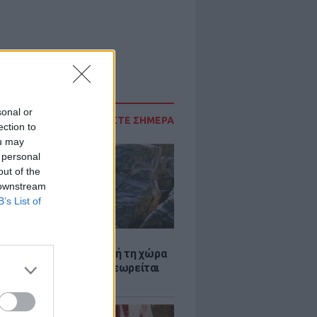
sonal or
ΔΙΑΒΑΣΤΕ ΣΗΜΕΡΑ
ection to
ou may
 personal
out of the
 downstream
B’s List of
Α
ξενη ελευθερία: Σε αυτή τη χώρα
ρώπης, το γuμνό δεν θεωρείται
ηση