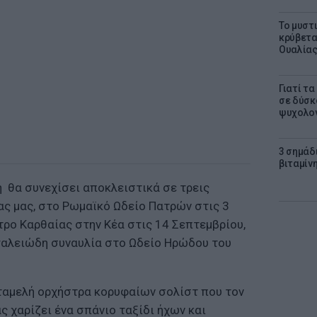
Το μυστ
κρύβετα
Ουαλία
Γιατί τ
σε δύσκο
ψυχολογ
3 σημάδ
βιταμίνη
 θα συνεχίσει αποκλειστικά σε τρεις
ς μας, στο Ρωμαϊκό Ωδείο Πατρών στις 3
τρο Καρθαίας στην Κέα στις 14 Σεπτεμβρίου,
εγαλειώδη συναυλία στο Ωδείο Ηρώδου του
ταμελή ορχήστρα κορυφαίων σολίστ που τον
ς χαρίζει ένα σπάνιο ταξίδι ήχων και