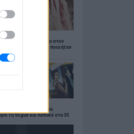
Α
αιότερο ξύλινο εργαλείο στον
βρέθηκε στην Ελλάδα - ποια ήταν
η του
Α
α του σουρεαλισμού που
ησε τη Vogue και πέθανε στα 35