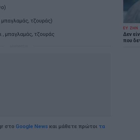
σο)
, μπαγλαμάς, τζουράς)
ΕΥ ΖΗΝ
 , μπαγλαμάς, τζουράς
Δεν είν
που δε
ΔΙΑΦΗΜΙΣΗ
gr στο
Google News
και μάθετε πρώτοι
τα