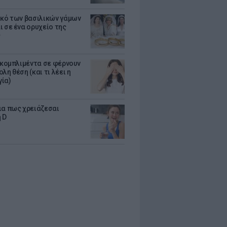
ικό των βασιλικών γάμων
ι σε ένα ορυχείο της
ς
α κομπλιμέντα σε φέρνουν
λη θέση (και τι λέει η
ία)
ια πως χρειάζεσαι
 D