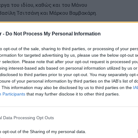
ργα του ιδίου, καθώς και του Μάνου
Βασίλη Τσιτσάνη και Μάρκου Βαμβακάρη.
Ηρώδειο θα πλημμυρίσει με ήχους
r -
Do Not Process My Personal Information
υ μας έχουν στιγματίσει, δημιουργώντας μία
 θα θυμομάστε για καιρό, στη σκιά της
to opt-out of the sale, sharing to third parties, or processing of your per
formation for targeted advertising by us, please use the below opt-out s
r selection. Please note that after your opt-out request is processed y
ΔΙΑΦΗΜΙΣΗ
eing interest-based ads based on personal information utilized by us or
disclosed to third parties prior to your opt-out. You may separately opt-
losure of your personal information by third parties on the IAB’s list of
. This information may also be disclosed by us to third parties on the
IA
Participants
that may further disclose it to other third parties.
ΘΕΜΑΤ
Η παρά
της Ευ
l Data Processing Opt Outs
πρόκλ
o opt-out of the Sharing of my personal data.