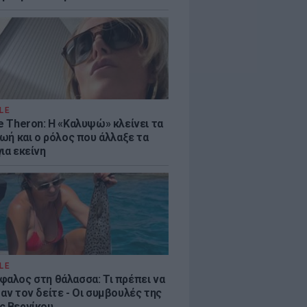
LE
e Theron: Η «Καλυψώ» κλείνει τα
ζωή και ο ρόλος που άλλαξε τα
ια εκείνη
LE
φαλος στη θάλασσα: Τι πρέπει να
αν τον δείτε - Οι συμβουλές της
ς Βερνίκου