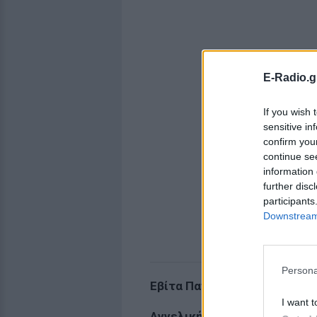
E-Radio.g
If you wish 
sensitive in
confirm you
continue se
information 
further disc
participants
Downstream 
Persona
Εβίτα Παπασπύρου
I want t
Αγγελική Λυμπεροπούλου