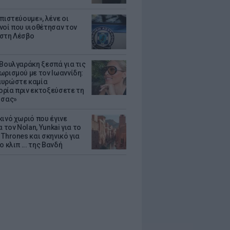
πιστεύουμε», λένε οι
νοί που υιοθέτησαν τον
στη Λέσβο
 Βουλγαράκη ξεσπά για τις
ωρισμού με τον Ιωαννίδη:
υρώστε καμία
ρία πριν εκτοξεύσετε τη
 σας»
κινό χωριό που έγινε
α τον Nolan, Yunkai για το
Thrones και σκηνικό για
ο κλιπ ... της Βανδή