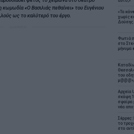
παρουσιάσει φέτος το χειμώνα στο Θέατρο
αυτό;»
η κωμωδία «Ο Βασιλιάς πεθαίνει» του Ευγένιου
«Τα κάν
λλούς ως το καλύτερό του έργο.
χωρίς ε
Δούσης.
ΔΙΑΦΗΜΙΣΗ
Φωτιά σ
στο Στεφ
μήνυμα 
Καταδίω
Θεσσαλο
του οδη
μ@@@»,
Αρχεία 
σκάφη 1
σφαίρα 
νέα απο
Σέρρες:
το τροχ
στο αντ