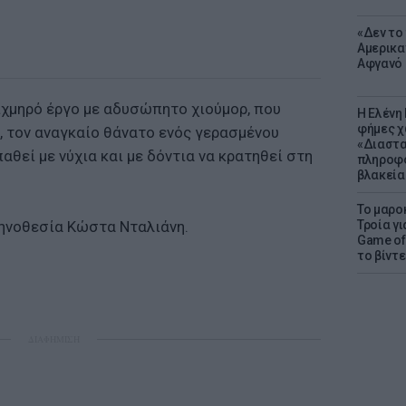
«Δεν το 
Αμερικα
Αφγανό 
αιχμηρό έργο με αδυσώπητο χιούμορ, που
Η Ελένη
φήμες χ
, τον αναγκαίο θάνατο ενός γερασμένου
«Διαστα
θεί με νύχια και με δόντια να κρατηθεί στη
πληροφο
βλακεία
Το μαρο
ηνοθεσία Κώστα Νταλιάνη.
Τροία γι
Game of 
το βίντε
ΔΙΑΦΗΜΙΣΗ