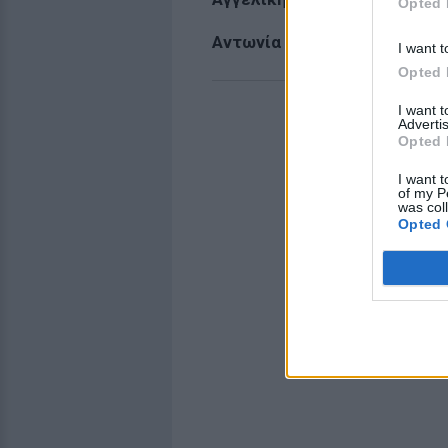
Opted 
Αντωνία Πίντζου
I want t
Opted 
I want 
Advertis
Opted 
I want t
of my P
was col
Opted 