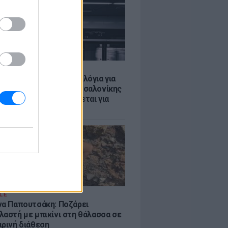
Σ
τα δοκιμαστικά δρομολόγια για
έκταση του Μετρό Θεσσαλονίκης
λαμαριά - Τι προβλέπεται για
ια
LE
να Παπουτσάκη: Ποζάρει
λαστή με μπικίνι στη θάλασσα σε
ιρινή διάθεση