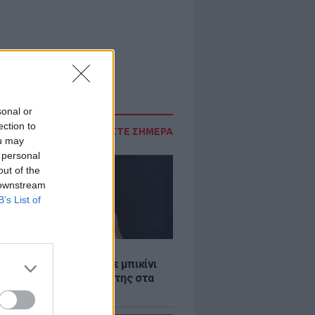
sonal or
ection to
ΔΙΑΒΑΣΤΕ ΣΗΜΕΡΑ
ou may
 personal
out of the
 downstream
B’s List of
LE
άνα Στεφανίδου φόρεσε μπικίνι
τυπωσίασε με το κορμί της στα
λανα νερά του Ιονίου