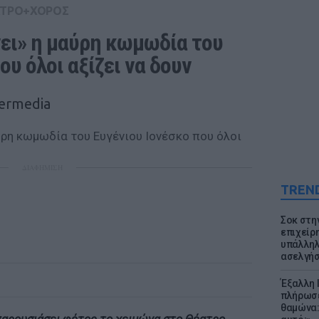
ΤΡΟ+ΧΟΡΟΣ
ει» η μαύρη κωμωδία του 
ου όλοι αξίζει να δουν
termedia
ΔΙΑΦΗΜΙΣΗ
TREN
Σοκ στη
επιχείρ
υπάλληλ
ασελγήσ
Έξαλλη 
πλήρωσε
θαμώνα: