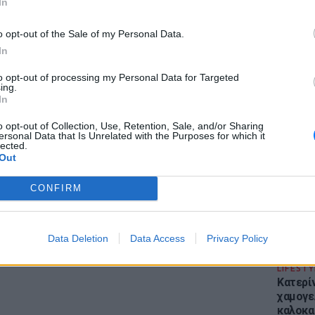
In
o opt-out of the Sale of my Personal Data.
In
ΔΙΑΦΗΜΙΣΗ
to opt-out of processing my Personal Data for Targeted
ing.
ΕΙΔΗΣΕΙ
In
Απόψε 
την επ
o opt-out of Collection, Use, Retention, Sale, and/or Sharing
ersonal Data that Is Unrelated with the Purposes for which it
προς Κα
lected.
εισιτήρ
Out
CONFIRM
Data Deletion
Data Access
Privacy Policy
LIFESTY
Κατερί
χαμογε
καλοκα