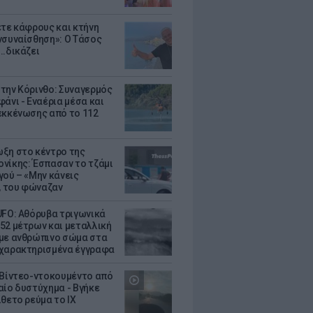
ετε κάφρους και κτήνη
νσυναίσθηση»: Ο Τάσος
..δικάζει
την Κόρινθο: Συναγερμός
άνι - Εναέρια μέσα και
εκκένωσης από το 112
ξη στο κέντρο της
νίκης: Έσπασαν το τζάμι
γού – «Μην κάνεις
 του φώναζαν
UFO: Αθόρυβα τριγωνικά
52 μέτρων και μεταλλική
με ανθρώπινο σώμα στα
χαρακτηρισμένα έγγραφα
 Βίντεο-ντοκουμέντο από
αίο δυστύχημα - Βγήκε
ίθετο ρεύμα το ΙΧ