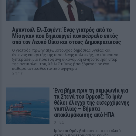
Αμπντούλ Ελ‑Σαγέντ: Ένας γιατρός από το
Μίσιγκαν που δημιουργεί πονοκέφαλο εκτός
από τον Λευκό Οίκο και στους Δημοκρατικούς
Ο γιατρός, πρώην αξιωματούχος δημόσιας υγείας και
έντονος επικριτής της ισραηλινής πολιτικής, κατάφερε να
ξεπεράσει μία πρωτοφανή οικονομική κινητοποίηση υπέρ
της αντιπάλου του, Χέιλι Στίβενς βασιζόμενος σε ένα
καθαρά αντικαθεστωτικό αφήγημα
ΧΤΕΣ
Ένα βήμα πριν τη συμφωνία για
τα Στενά του Ορμούζ: Το Ιράν
θέλει έλεγχο της εισερχόμενης
ναυτιλίας – Βήματα
αποκλιμάκωσης από ΗΠΑ
ΧΤΕΣ
Ιράν και Ομάν βρίσκονται στο τελικό
στάδιο προετοιμασίας κοινής