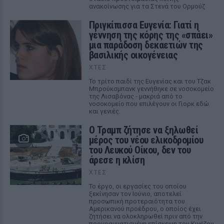
ανακοίνωσης για τα Στενά του Ορμούζ
Πριγκίπισσα Ευγενία: Γιατί η
γέννηση της κόρης της «σπάει»
μια παράδοση δεκαετιών της
βασιλικής οικογένειας
ΧΤΕΣ
Το τρίτο παιδί της Ευγενίας και του Τζακ
Μπρούκσμπανκ γεννήθηκε σε νοσοκομείο
της Λισαβόνας - μακριά από το
νοσοκομείο που επιλέγουν οι Γιορκ εδώ
και γενιές.
Ο Τραμπ ζήτησε να ξηλωθεί
μέρος του νέου ελικοδρομίου
του Λευκού Οίκου, δεν του
άρεσε η κλίση
ΧΤΕΣ
Το έργο, οι εργασίες του οποίου
ξεκίνησαν τον Ιούνιο, αποτελεί
προσωπική προτεραιότητα του
Αμερικανού προέδρου, ο οποίος έχει
ζητήσει να ολοκληρωθεί πριν από την
προγραμματισμένη επίσκεψη του Κινέζου