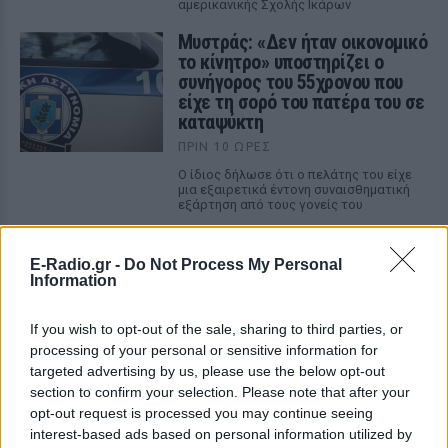
αμερικανικής Σχολής Ικάρων
Μυστράς: «Δεν ήταν οικονομικό
το κίνητρο» υποστηρίζει ο
συνήγορος του 55χρονου που
είχε τη σορό του πατέρα του σε
καταψύκτη
ΠΡΙΝ 10 ΏΡΕΣ
Ο ίδιος δήλωσε ότι ο πελάτης του είχε
μια εξαιρετικά έντονη συναισθηματική
εξάρτηση από τους γονείς του
Βόλος: 26χρονος απείλησε να
σφάξει τη μητέρα του και
E-Radio.gr -
Do Not Process My Personal
χτύπησε τον αδελφό του για το
Information
πρωινό
ΠΡΙΝ 10 ΏΡΕΣ
If you wish to opt-out of the sale, sharing to third parties, or
processing of your personal or sensitive information for
Τα προβλήματα ξεκίνησαν μετά την
επιστροφή του από τον στρατό
targeted advertising by us, please use the below opt-out
section to confirm your selection. Please note that after your
opt-out request is processed you may continue seeing
interest-based ads based on personal information utilized by