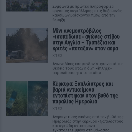
Σύμφωνα με πρώτες πληροφορίες,
εργασίες συγκόλλησης στις δεξαμενές
καυσίμων βρίσκονται πίσω από την
έκρηξη
Μίνι ανεμοστρόβιλος
«ισοπέδωσε» αγώνες στίβου
στην Αγγλία – Τραπέζια και
κριτές «πέταξαν» στον αέρα
ΧΤΕΣ
Αγωνοδίκες εκσφενδονίστηκαν από τις
θέσεις τους όταν η δίνη «έπληξε»
απροειδοποίητα το στάδιο
Κέρκυρα: Ξαπλώστρες και
βαριά αντικείμενα
εντοπίστηκαν στον βυθό της
παραλίας Ημερολιά
ΧΤΕΣ
Ανησυχητικές εικόνες από τον βυθό της
Ημερολιάς στην Κέρκυρα - ξαπλώστρες
και ογκώδη αντικείμενα
εγκαταλελειμμένα στη θάλασσα