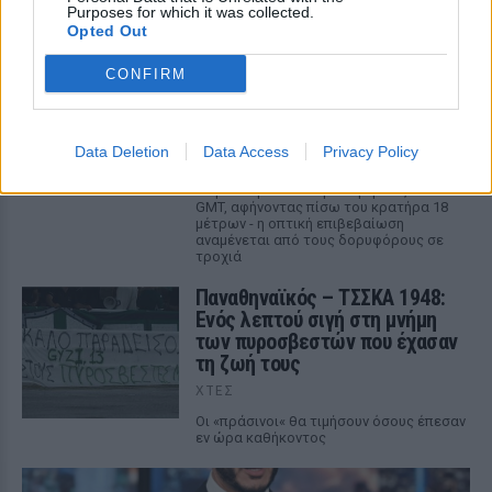
Purposes for which it was collected.
αναγκάστηκαν να υποχωρήσουν και οι
Opted Out
παράνομοι μετανάστες διέφυγαν πίσω
Πύραυλος προσέκρουσε στη
CONFIRM
Σελήνη: Τι κρύβει η «σιγή
ιχθύος» από NASA και SpaceX;
ΧΤΕΣ
Data Deletion
Data Access
Privacy Policy
Ο δεύτερος βαθμός του πυραύλου Falcon
9 προσέκρουσε στη Σελήνη στις 6:35
GMT, αφήνοντας πίσω του κρατήρα 18
μέτρων - η οπτική επιβεβαίωση
αναμένεται από τους δορυφόρους σε
τροχιά
Παναθηναϊκός – ΤΣΣΚΑ 1948:
Ενός λεπτού σιγή στη μνήμη
των πυροσβεστών που έχασαν
τη ζωή τους
ΧΤΕΣ
Οι «πράσινοι« θα τιμήσουν όσους έπεσαν
εν ώρα καθήκοντος