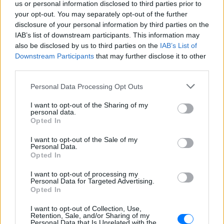
us or personal information disclosed to third parties prior to
your opt-out. You may separately opt-out of the further
disclosure of your personal information by third parties on the
IAB’s list of downstream participants. This information may
also be disclosed by us to third parties on the
IAB’s List of
Βίντεο: Υποψήφιος Δημοκρατικών στη Χαβάη
Downstream Participants
that may further disclose it to other
βρίζει γυναίκες σε παραλία και τρώει ξύλο
third parties.
Οι Αρχές συνέλαβαν τον Κίριλ Μπάσιν, υποψήφιο των
Δημοκρατικών για το Κογκρέσο στη Χαβάη, μετά από
Personal Data Processing Opt Outs
επεισόδιο σε κατάμεστη παραλία όπου φέρεται να απείλησε
λουόμενους και να εμπλάκηκε σε βίαιη συμπλοκή
I want to opt-out of the Sharing of my
ΠΡΙΝ 10 ΏΡΕΣ
personal data.
Opted In
Εντοπίστηκε σήραγγα 40
I want to opt-out of the Sale of my
μέτρων στη Λιθουανία για τη
Personal Data.
διέλευση παράνομων
Opted In
μεταναστών από τη
Λευκορωσία
I want to opt-out of processing my
Personal Data for Targeted Advertising.
ΧΤΕΣ
Opted In
Λιθουανοί συνοριοφύλακες δέχθηκαν
I want to opt-out of Collection, Use,
επίθεση σε μία περίπτωση από ομάδα
Retention, Sale, and/or Sharing of my
μεταναστών που αντιστέκονταν στη
Personal Data that Is Unrelated with the
σύλληψή τους, οι αξιωματικοί