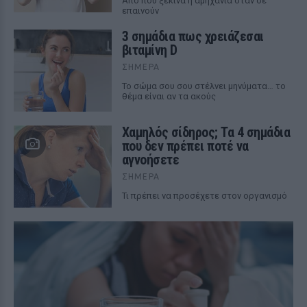
Από πού ξεκινά η αμηχανία όταν σε
επαινούν
3 σημάδια πως χρειάζεσαι
βιταμίνη D
ΣΉΜΕΡΑ
Το σώμα σου σου στέλνει μηνύματα… το
θέμα είναι αν τα ακούς
Χαμηλός σίδηρος; Τα 4 σημάδια
που δεν πρέπει ποτέ να
αγνοήσετε
ΣΉΜΕΡΑ
Τι πρέπει να προσέχετε στον οργανισμό