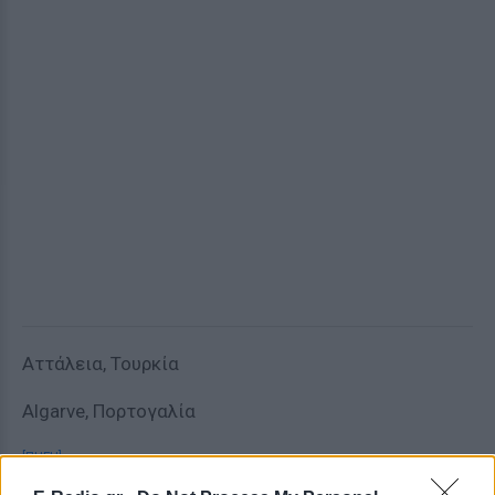
Αττάλεια, Τουρκία
Algarve, Πορτογαλία
[ΠΗΓΗ]