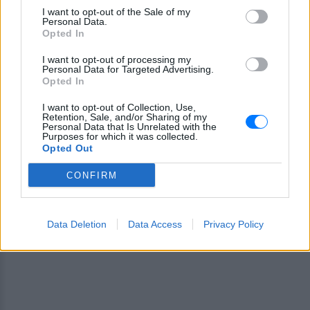
I want to opt-out of the Sale of my
Personal Data.
Ακολουθήστε το E-Radio.gr στο
Google News
Opted In
και μάθετε πρώτοι
τα πιο hot νέα
.
I want to opt-out of processing my
Personal Data for Targeted Advertising.
Εσύ μπήκες στο E-Daily.gr; Τα νέα της ημέρας
Opted In
και ότι σου κάνει κλικ!
I want to opt-out of Collection, Use,
Retention, Sale, and/or Sharing of my
Ακολουθήστε το E-Radio.gr και στο Instagram
Personal Data that Is Unrelated with the
Purposes for which it was collected.
Opted Out
ΔΙΑΦΗΜΙΣΗ
CONFIRM
Data Deletion
Data Access
Privacy Policy