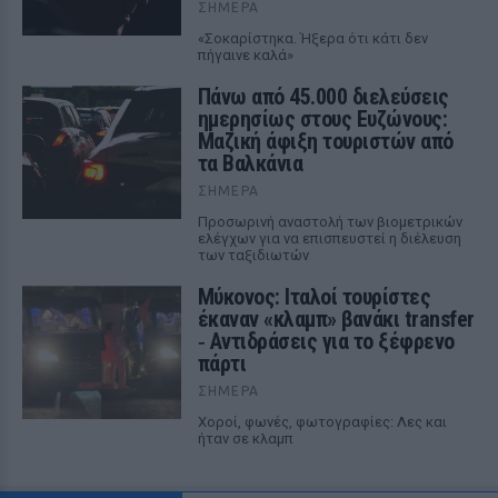
ΣΉΜΕΡΑ
«Σοκαρίστηκα. Ήξερα ότι κάτι δεν
πήγαινε καλά»
Πάνω από 45.000 διελεύσεις
ημερησίως στους Ευζώνους:
Μαζική άφιξη τουριστών από
τα Βαλκάνια
ΣΉΜΕΡΑ
Προσωρινή αναστολή των βιομετρικών
ελέγχων για να επισπευστεί η διέλευση
των ταξιδιωτών
Μύκονος: Ιταλοί τουρίστες
έκαναν «κλαμπ» βανάκι transfer
‑ Αντιδράσεις για το ξέφρενο
πάρτι
ΣΉΜΕΡΑ
Χοροί, φωνές, φωτογραφίες: Λες και
ήταν σε κλαμπ