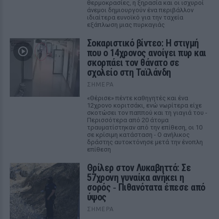
θερμοκρασίες, η ξηρασία και οι ισχυροί
άνεμοι δημιουργούν ένα περιβάλλον
ιδιαίτερα ευνοϊκό για την ταχεία
εξάπλωση μιας πυρκαγιάς
Σοκαριστικό βίντεο: Η στιγμή
που ο 14χρονος ανοίγει πυρ και
σκορπάει τον θάνατο σε
σχολείο στη Ταϊλάνδη
ΣΉΜΕΡΑ
«Θέρισε» πέντε καθηγητές και ένα
12χρονο κοριτσάκι, ενώ νωρίτερα είχε
σκοτώσει τον παππού και τη γιαγιά του -
Περισσότερα από 20 άτομα
τραυματίστηκαν από την επίθεση, οι 10
σε κρίσιμη κατάσταση - Ο ανήλικος
δράστης αυτοκτόνησε μετά την ένοπλη
επίθεση
Θρίλερ στον Λυκαβηττό: Σε
57χρονη γυναίκα ανήκει η
σορός ‑ Πιθανότατα έπεσε από
ύψος
ΣΉΜΕΡΑ