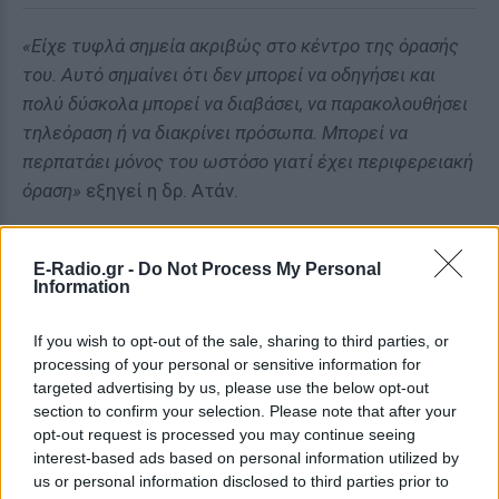
«Είχε τυφλά σημεία ακριβώς στο κέντρο της όρασής
του. Αυτό σημαίνει ότι δεν μπορεί να οδηγήσει και
πολύ δύσκολα μπορεί να διαβάσει, να παρακολουθήσει
τηλεόραση ή να διακρίνει πρόσωπα. Μπορεί να
περπατάει μόνος του ωστόσο γιατί έχει περιφερειακή
όραση»
εξηγεί η δρ. Ατάν.
Η διατροφική οπτική νευροπάθεια -η πάθηση την
οποία ανέπτυξε ο 17χρονος- είναι ιάσιμη, αν
E-Radio.gr -
Do Not Process My Personal
Information
διαγνωστεί εγκαίρως. Αν όμως ο ασθενής
παραμείνει επί μακρόν χωρίς θεραπεία οι νευρικές
If you wish to opt-out of the sale, sharing to third parties, or
ίνες στο οπτικό νεύρο καταστρέφονται και η βλάβη
processing of your personal or sensitive information for
γίνεται πλέον μη αναστρέψιμη.
targeted advertising by us, please use the below opt-out
section to confirm your selection. Please note that after your
[ΠΗΓΗ]
opt-out request is processed you may continue seeing
interest-based ads based on personal information utilized by
us or personal information disclosed to third parties prior to