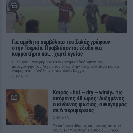
Για αμύθητο συμβόλαιο του Σαλάχ γράφουν
στην Τουρκία: Προβλέπονται έξοδα για
κομμωτήρια και... χαρτί υγείας
Οι Τούρκοί αναφέρουν τα οικονομικά δεδομένα της
μεταγραφής του Αιγύπτιου σταρ στην Τραμπζονσπόρ και τα
νούμερα που βγάζουν, προκαλούν ίλιγγο
ΣΉΜΕΡΑ
Καιρός «hot – dry – windy» τις
επόμενες 48 ώρες: Αυξημένος
ο κίνδυνος φωτιάς, συναγερμός
σε 6 περιφέρειες
ΣΉΜΕΡΑ
Το επόμενο 48ωρο, επομένως, απαιτεί
αυξημένη προσοχή, καθώς οι υψηλές