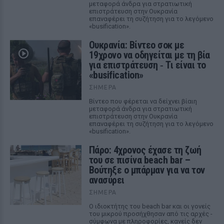
μεταφορά άνδρα για στρατιωτική
επιστράτευση στην Ουκρανία
επαναφέρει τη συζήτηση για το λεγόμενο
«busification».
Ουκρανία: Βίντεο σοκ με
19χρονο να οδηγείται με τη βία
για επιστράτευση ‑ Τι είναι το
«busification»
ΣΉΜΕΡΑ
Βίντεο που φέρεται να δείχνει βίαιη
μεταφορά άνδρα για στρατιωτική
επιστράτευση στην Ουκρανία
επαναφέρει τη συζήτηση για το λεγόμενο
«busification».
Πάρο: 4χρονος έχασε τη ζωή
του σε πισίνα beach bar –
Βούτηξε ο μπάρμαν για να τον
ανασύρει
ΣΉΜΕΡΑ
Ο ιδιοκτήτης του beach bar και οι γονείς
του μικρού προσήχθησαν από τις αρχές -
σύμφωνα με πληροφορίες, κανείς δεν