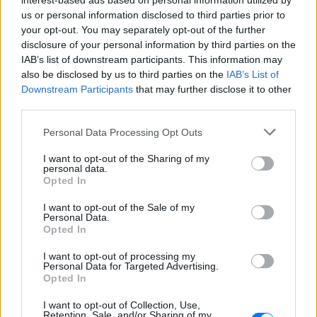
interest-based ads based on personal information utilized by
Αρχεία UFO: Αθόρυβα τριγωνικά
us or personal information disclosed to third parties prior to
σκάφη 152 μέτρων και
your opt-out. You may separately opt-out of the further
μεταλλική σφαίρα με
disclosure of your personal information by third parties on the
ανθρώπινο σώμα στα νέα
IAB’s list of downstream participants. This information may
αποχαρακτηρισμένα έγγραφα
also be disclosed by us to third parties on the
IAB’s List of
ΜΟΥΣΙΚΉ
ΣΉΜΕΡΑ
Downstream Participants
that may further disclose it to other
Η κυβέρνηση Τραμπ δημοσίευσε την 5η
third parties.
παρτίδα αποχαρακτηρισμένων αρχείων
με αναφορές στρατιωτικών πιλότων,
Personal Data Processing Opt Outs
μαρτύρων και αναλύσεων του FBI για
ανεξήγητα εναέρια φαινόμενα σε ΗΠΑ,
Βραζιλία και Αφγανιστάν.
I want to opt-out of the Sharing of my
personal data.
Φωτιά στην Κόρινθο:
Opted In
Συναγερμός στο Στεφάνι ‑
Εναέρια μέσα και μήνυμα
I want to opt-out of the Sale of my
Personal Data.
εκκένωσης από το 112
Opted In
ΜΟΥΣΙΚΉ
ΣΉΜΕΡΑ
I want to opt-out of processing my
Ισχυρές επίγειες δυνάμεις της
Personal Data for Targeted Advertising.
Πυροσβεστικής ενισχυμένες με
Opted In
αεροσκάφη και ελικόπτερα επιχειρούν
για τον άμεσο περιορισμό της φωτιάς
στο Στεφάνι Κορίνθου.
I want to opt-out of Collection, Use,
Retention, Sale, and/or Sharing of my