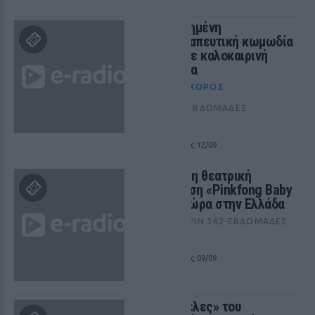
Η επιτυχημένη
ψυχοθεραπευτική κωμωδία
TocToc σε καλοκαιρινή
Περιοδεία
ΘΈΑΤΡΟ+ΧΟΡΌΣ
ΠΡΙΝ 366 ΕΒΔΟΜΆΔΕΣ
ΚΕΡΚΥΡΑ
από 21/06 έως 12/09
Η επίσημη θεατρική
παράσταση «Pinkfong Baby
Shark» τώρα στην Ελλάδα
ΠΑΙΔΙΚΆ
ΠΡΙΝ 362 ΕΒΔΟΜΆΔΕΣ
ΛΕΥΚΑΔΑ
από 15/07 έως 09/09
Οι «Νεφέλες» του