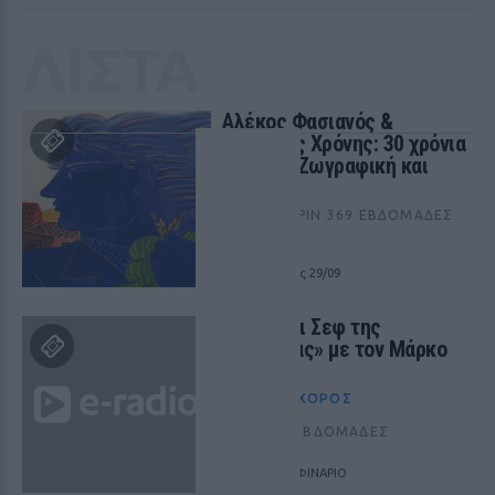
ΛΙΣΤΑ
Αλέκος Φασιανός &
Βαγγέλης Χρόνης: 30 χρόνια
φιλίας ‑ Ζωγραφική και
ποίηση
ΤΈΧΝΕΣ
ΠΡΙΝ 369 ΕΒΔΟΜΆΔΕΣ
ΑΘΗΝΑ
από 27/05 έως 29/09
«Ζητείται Σεφ της
Κωμωδίας» με τον Μάρκο
Σεφερλή
ΘΈΑΤΡΟ+ΧΟΡΌΣ
ΠΡΙΝ 366 ΕΒΔΟΜΆΔΕΣ
ΘΕΑΤΡΟ ΔΕΛΦΙΝΑΡΙΟ
15/09