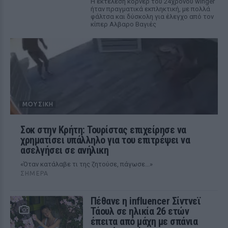
Η εκτέλεση κόρνερ του 24χρονου winger
ήταν πραγματικά εκπληκτική, με πολλά
φάλτσα και δύσκολη για έλεγχο από τον
κίπερ Αλβαρο Βαγιές
ΜΟΥΣΙΚΉ
Σοκ στην Κρήτη: Τουρίστας επιχείρησε να
χρηματίσει υπάλληλο για του επιτρέψει να
ασελγήσει σε ανήλικη
«Όταν κατάλαβε τι της ζητούσε, πάγωσε...»
ΣΉΜΕΡΑ
Πέθανε η influencer Σίντνεϊ
Τάουλ σε ηλικία 26 ετών
έπειτα από μάχη με σπάνια