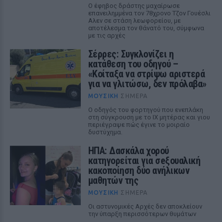
Ο έφηβος δράστης μαχαίρωσε
επανειλημμένα τον 78χρονο Τζον Γουέσλι
Αλεν σε στάση λεωφορείου, με
αποτέλεσμα τον θάνατό του, σύμφωνα
με τις αρχές
Σέρρες: Συγκλονίζει η
κατάθεση του οδηγού –
«Κοίταξα να στρίψω αριστερά
για να γλιτώσω, δεν πρόλαβα»
ΜΟΥΣΙΚΉ
ΣΉΜΕΡΑ
Ο οδηγός του φορτηγού που ενεπλάκη
στη σύγκρουση με το ΙΧ μητέρας και γιου
περιέγραψε πώς έγινε το μοιραίο
δυστύχημα.
ΗΠΑ: Δασκάλα χορού
κατηγορείται για σeξουαλική
κακοποίηση δύο ανήλικων
μαθητών της
ΜΟΥΣΙΚΉ
ΣΉΜΕΡΑ
Οι αστυνομικές Αρχές δεν αποκλείουν
την ύπαρξη περισσότερων θυμάτων