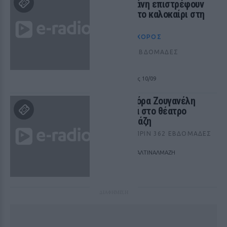
Αριστοφάνη επιστρέφουν
και αυτό το καλοκαίρι στη
σκηνή
ΘΈΑΤΡΟ+ΧΟΡΌΣ
ΠΡΙΝ 366 ΕΒΔΟΜΆΔΕΣ
ΧΑΝΙΑ
από 16/07 έως 10/09
H Eλεωνόρα Ζουγανέλη
τραγουδά στο θέατρο
Αλτιναλμάζη
ΜΟΥΣΙΚΉ
ΠΡΙΝ 362 ΕΒΔΟΜΆΔΕΣ
ΟΙΚΟΠΑΡΚΟ ΑΛΤΙΝΑΛΜΑΖΗ
05/09
ΔΙΑΦΗΜΙΣΗ