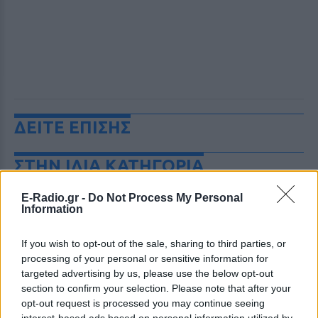
ΔΕΙΤΕ ΕΠΙΣΗΣ
ΣΤΗΝ ΙΔΙΑ ΚΑΤΗΓΟΡΙΑ
Καταδίωξη στο κέντρο της
E-Radio.gr -
Do Not Process My Personal
Information
Θεσσαλονίκης: Έσπασαν το
τζάμι του οδηγού – «Μην κάνεις
μ@@@», του φώναζαν
If you wish to opt-out of the sale, sharing to third parties, or
processing of your personal or sensitive information for
ΜΟΥΣΙΚΉ
ΣΉΜΕΡΑ
targeted advertising by us, please use the below opt-out
Εξαιτίας των υψηλών ταχυτήτων το
section to confirm your selection. Please note that after your
λευκό όχημα έχασε τον έλεγχο και
καρφώθηκε πάνω σε κολονάκια.
opt-out request is processed you may continue seeing