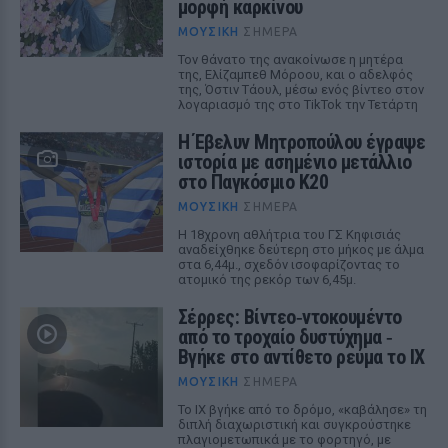
μορφή καρκίνου
ΜΟΥΣΙΚΉ
ΣΉΜΕΡΑ
Τον θάνατο της ανακοίνωσε η μητέρα
της, Ελίζαμπεθ Μόροου, και ο αδελφός
της, Όστιν Τάουλ, μέσω ενός βίντεο στον
λογαριασμό της στο TikTok την Τετάρτη
Η Έβελυν Μητροπούλου έγραψε
ιστορία με ασημένιο μετάλλιο
στο Παγκόσμιο Κ20
ΜΟΥΣΙΚΉ
ΣΉΜΕΡΑ
Η 18χρονη αθλήτρια του ΓΣ Κηφισιάς
αναδείχθηκε δεύτερη στο μήκος με άλμα
στα 6,44μ., σχεδόν ισοφαρίζοντας το
ατομικό της ρεκόρ των 6,45μ.
Σέρρες: Βίντεο‑ντοκουμέντο
από το τροχαίο δυστύχημα ‑
Βγήκε στο αντίθετο ρεύμα το ΙΧ
ΜΟΥΣΙΚΉ
ΣΉΜΕΡΑ
Το ΙΧ βγήκε από το δρόμο, «καβάλησε» τη
διπλή διαχωριστική και συγκρούστηκε
πλαγιομετωπικά με το φορτηγό, με