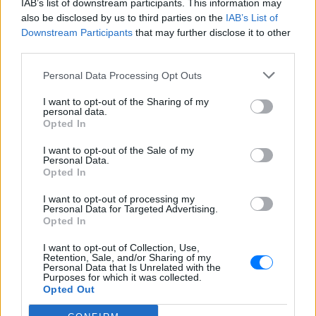
Ακολουθήστε το E-Radio.gr στο
Google News
IAB’s list of downstream participants. This information may
και μάθετε πρώτοι
also be disclosed by us to third parties on the
τα πιο hot νέα
.
IAB’s List of
Downstream Participants
that may further disclose it to other
third parties.
Εσύ μπήκες στο E-Daily.gr; Τα νέα της ημέρας
και ότι σου κάνει κλικ!
Personal Data Processing Opt Outs
Ακολουθήστε το E-Radio.gr και στο Instagram
I want to opt-out of the Sharing of my
personal data.
Opted In
ΔΙΑΦΗΜΙΣΗ
I want to opt-out of the Sale of my
Personal Data.
Opted In
I want to opt-out of processing my
Personal Data for Targeted Advertising.
Opted In
I want to opt-out of Collection, Use,
Retention, Sale, and/or Sharing of my
Personal Data that Is Unrelated with the
Purposes for which it was collected.
Opted Out