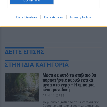
CONFIRM
Data Deletion
Data Access
Privacy Policy
ΔΕΙΤΕ ΕΠΙΣΗΣ
ΣΤΗΝ ΙΔΙΑ ΚΑΤΗΓΟΡΙΑ
Μέσα σε αυτό το σπήλαιο θα
περπατήσεις κυριολεκτικά
μέσα στο νερό – Η εμπειρία
είναι μοναδική
ΠΡΙΝ 11 ΏΡΕΣ
Το φυσικό αξιοθέατο που εντυπωσιάζει
όσους το ανακαλύπτουν – Σταλακτίτες,