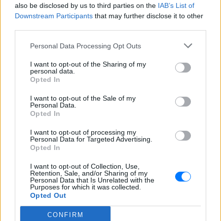
να χειρίζεται ταυτόχρονα το υψηλό αξονικό φορτίο
also be disclosed by us to third parties on the
IAB’s List of
Downstream Participants
that may further disclose it to other
καθώς και το μέτριο ακτινικό φορτίο και ο
third parties.
ιδιαίτερος σχεδιασμός του με διπλούς δακτυλίους
και σφαίρες του επιτρέπει να μεταφέρει το
Personal Data Processing Opt Outs
συνολικό φορτίο από μία διαδρομή στην άλλη
I want to opt-out of the Sharing of my
κατακορύφως. Θα πρέπει να χρησιμοποιούνται
personal data.
Opted In
προσεκτικά τα
εργαλεία χειρός
με τα συγκεκριμένα
ρουλεμάν.
I want to opt-out of the Sale of my
Personal Data.
Opted In
Από την άλλη πλευρά, επειδή τα φορτία
εφαρμόζονται εξωτερικά σε εσωτερικό ή
I want to opt-out of processing my
Personal Data for Targeted Advertising.
εξωτερικό δακτύλιο και το φορτίο μεταδίδει
Opted In
επίσης από έναν δακτύλιο σε άλλο σε μια
I want to opt-out of Collection, Use,
συγκεκριμένη γωνία, και οι δύο αυλακώσεις
Retention, Sale, and/or Sharing of my
παίρνουν την ίδια γωνία επαφής που τελικά οδηγεί
Personal Data that Is Unrelated with the
Purposes for which it was collected.
σε έναν απλό κανόνα. Όσο υψηλότερο είναι το
Opted Out
αξονικό φορτίο, τόσο η μικρότερη υποστήριξη για
CONFIRM
το ριζικό φορτίο και το αντίστροφο.