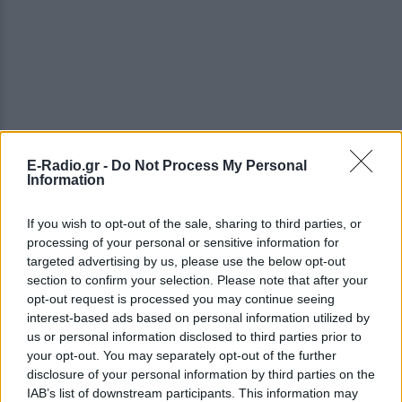
E-Radio.gr -
Do Not Process My Personal
Information
Ο ασύμμετρος σχεδιασμός αυτού του ρουλεμάν
παρέχει υψηλή ικανότητα ωθήσεως λόγω των
If you wish to opt-out of the sale, sharing to third parties, or
γωνιών επαφής που τελικά οδηγούν σε
processing of your personal or sensitive information for
targeted advertising by us, please use the below opt-out
συνδυασμένη και ισορροπημένη ικανότητα φορτίου
section to confirm your selection. Please note that after your
αξονικού φορτίου και ακτινωτού φορτίου που
opt-out request is processed you may continue seeing
εφαρμόζονται ταυτόχρονα.
interest-based ads based on personal information utilized by
us or personal information disclosed to third parties prior to
Δομή
your opt-out. You may separately opt-out of the further
disclosure of your personal information by third parties on the
Το γωνιακό ρουλεμάν επαφής έχει σχεδιαστεί για
IAB’s list of downstream participants. This information may