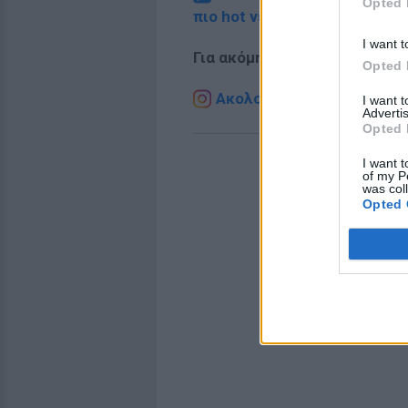
Opted 
πιο hot νέα
.
I want t
Για ακόμη περισσότερα
νέα
,
Opted 
Ακολουθήστε το E-Radio.g
I want 
Advertis
Opted 
I want t
of my P
was col
Opted 