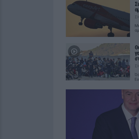
Σ
α
Σ
Με
αμ
Θ
γ
σ
Σ
Όσ
Ευ