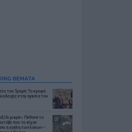
DING ΘΕΜΑΤΑ
τός του Τραμπ: Το κρυφό
διαδοχής στην ηγεσία του
ξίδι μικρέ»: Πέθανε το
ουτάβι που το είχαν
σει η αγέλη των λύκων –