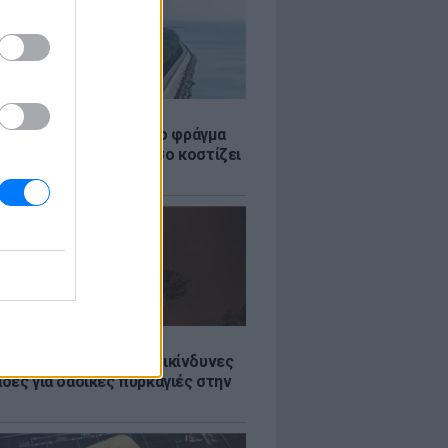
Σ
ώρα έχτισε τσιμεντένιο φράγμα
. για τα τσουνάμι - Πόσο κοστίζει
τί διχάζει
Σ
Ποιες είναι οι 6 πιο επικίνδυνες
δες για δασικές πυρκαγιές στην