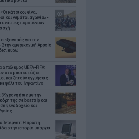
ακτικό βίντεο
«Οι κάτοικοι είναι
οι και γεμάτοι αγωνία» -
ετανάστες παραμένουν
ριοχή
α εξαγοράς για την
- Στην αμερικανική Appolo
 δισ. ευρώ
α ο πόλεμος UEFA-FIFA:
υν στο μποϊκοτάζ οι
οι και ζητούν εγγυήσεις
. κεφάλι του Ινφαντίνο
 39χρονη ήπιε με την
κόρη της σε boat trip και
σε ξενοδοχείο και
Υγείας
ια Ίντερνετ: Η πρώτη
ίδα στην ιστορία υπάρχει