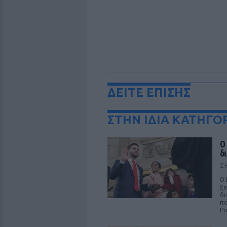
ΔΕΙΤΕ ΕΠΙΣΗΣ
ΣΤΗΝ ΙΔΙΑ ΚΑΤΗΓΟ
Ο
δ
Σ
Ο 
ξε
δι
πα
Ρο