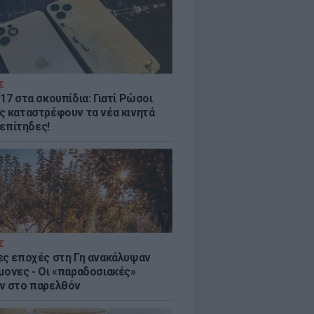
Σ
17 στα σκουπίδια: Γιατί Ρώσοι
ς καταστρέφουν τα νέα κινητά
. επίτηδες!
Σ
ες εποχές στη Γη ανακάλυψαν
μονες - Oι «παραδοσιακές»
ν στο παρελθόν