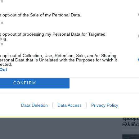
In
o opt-out of the Sale of my Personal Data.
 μπείτε στην
ροή ειδήσεων
του E-Daily.gr
In
r και στο Instagram
to opt-out of processing my Personal Data for Targeted
ΕΙΔΗΣΕΙ
ing.
Ποια χ
In
ΔΙΑΦΗΜΙΣΗ
400 χλμ
και για
o opt-out of Collection, Use, Retention, Sale, and/or Sharing
ersonal Data that Is Unrelated with the Purposes for which it
lected.
Out
CONFIRM
Data Deletion
Data Access
Privacy Policy
ΕΙΔΗΣΕΙ
Meteo: 
εβδομά
Ελλάδα