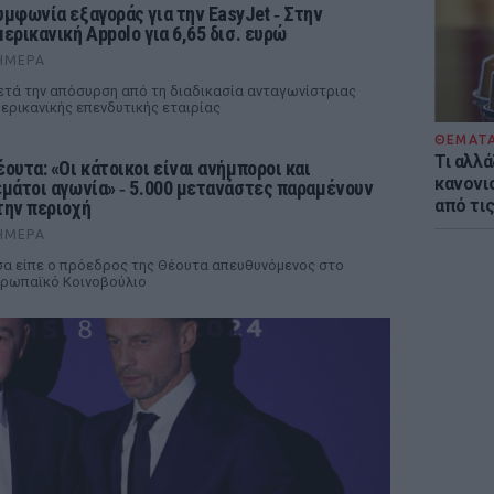
υμφωνία εξαγοράς για την EasyJet ‑ Στην
μερικανική Appolo για 6,65 δισ. ευρώ
ΉΜΕΡΑ
τά την απόσυρση από τη διαδικασία ανταγωνίστριας
ερικανικής επενδυτικής εταιρίας
ΘΕΜΑΤ
Τι αλλά
έουτα: «Οι κάτοικοι είναι ανήμποροι και
κανονισ
εμάτοι αγωνία» ‑ 5.000 μετανάστες παραμένουν
από τι
την περιοχή
ΉΜΕΡΑ
α είπε ο πρόεδρος της Θέουτα απευθυνόμενος στο
ρωπαϊκό Κοινοβούλιο