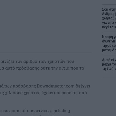
Σοκ στη
Ανδρας 
χωριού 
γεννητι
κορίτσι
Νεαρή γ
έγινε vi
της, δε
μεταμό
Αυτό εί
κρινίζει τον αριθμό των χρηστών που
μέχρι τ
α αυτό πρόσβασης ούτε την αιτία που το
τη ζωή 
μάτων πρόσβασης Downdetector.com δείχνει
ις χιλιάδες χρήστες έχουν επηρεαστεί από
cess some of our services, including