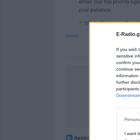
email. Our top priority rig
your patience.
— Yahoo Customer Care 
E-Radio.g
[ΠΗΓΗ]
If you wish 
sensitive in
confirm you
continue se
information 
further disc
participants
Downstream 
Persona
I want t
Ακολουθήστε το E-Radio.