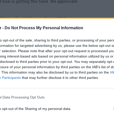
ht now is getting this fixed. We appreciate
(@YahooCare)
5 Σεπτεμβρίου 2019
r -
Do Not Process My Personal Information
to opt-out of the sale, sharing to third parties, or processing of your per
formation for targeted advertising by us, please use the below opt-out s
ΔΙΑΦΗΜΙΣΗ
r selection. Please note that after your opt-out request is processed y
eing interest-based ads based on personal information utilized by us or
disclosed to third parties prior to your opt-out. You may separately opt-
losure of your personal information by third parties on the IAB’s list of
. This information may also be disclosed by us to third parties on the
IA
Participants
that may further disclose it to other third parties.
ΕΙΔΗΣΕΙ
Φωτιά 
l Data Processing Opt Outs
μέσα κ
o opt-out of the Sharing of my personal data.
gr στο
Google News
και μάθετε πρώτοι
τα