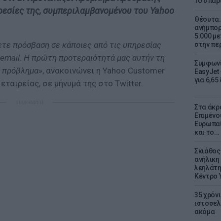
Το σπαρ
ρεσίες της, συμπεριλαμβανομένου του Yahoo
Θέουτα: 
ανήμπορ
5.000 μ
ετε πρόσβαση σε κάποιες από τις υπηρεσίας
στην πε
 email. Η πρώτη προτεραιότητά μας αυτήν τη
Συμφωνί
ο πρόβλημα»
, ανακοινώνει η Yahoo Customer
EasyJet 
για 6,65
εταιρείας, σε μήνυμά της στο Twitter.
ΔΙΑΦΗΜΙΣΗ
Στα άκρ
Επιμένο
Ευρωπαί
και το..
Σκιάθος:
ανήλικη 
λεηλάτη
Κέντρο 
35 χρόν
ιστοσελ
ακόμα