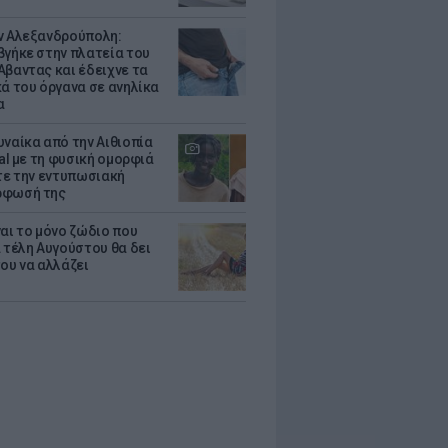
ν Αλεξανδρούπολη:
βγήκε στην πλατεία του
Αβαντας και έδειχνε τα
κά του όργανα σε ανηλίκα
α
υναίκα από την Αιθιοπία
ral με τη φυσική ομορφιά
ίτε την εντυπωσιακή
ρφωσή της
ναι το μόνο ζώδιο που
α τέλη Αυγούστου θα δει
του να αλλάζει