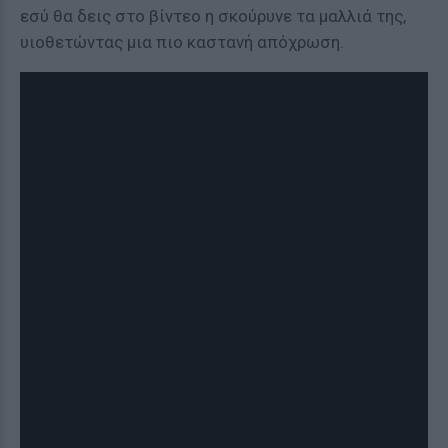
εσύ θα δεις στο βίντεο η σκούρυνε τα μαλλιά της,
υιοθετώντας μια πιο καστανή απόχρωση.