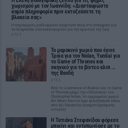
Η Ελένη Βουλγαράκη ξεσπά για τις φήμες
χωρισμού με τον Ιωαννίδη: «Διασταυρώστε
καμία πληροφορία πριν εκτοξεύσετε τη
βλακεία σας»
Η παραγωγός ραδιοφώνου ανάρτησε story στο Instagram για
να διαψεύσει όσα κυκλοφορούν για την ερωτική της ζωή
ΧΤΕΣ
Το μαροκινό χωριό που έγινε
Τροία για τον Nolan, Yunkai για
το Game of Thrones και
σκηνικό για το βίντεο κλιπ ...
της Βανδή
ΧΤΕΣ
Από το «Lawrence of Arabia» και το Game
of Thrones μέχρι την «Οδύσσεια» του
Christopher Nolan, το οχυρωμένο χωριό
Αΐτ Μπεν Χαντού έχει φιλοξενήσει πάνω
από έξι δεκαετίες κινηματογραφικής
ιστορίας
Η Τατιάνα Στεφανίδου φόρεσε
μπικίνι και εντυπωσίασε με το