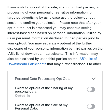
If you wish to opt-out of the sale, sharing to third parties, or
processing of your personal or sensitive information for
targeted advertising by us, please use the below opt-out
section to confirm your selection. Please note that after your
opt-out request is processed you may continue seeing
ΔΕΙΤΕ ΕΠΙΣΗΣ
interest-based ads based on personal information utilized by
us or personal information disclosed to third parties prior to
your opt-out. You may separately opt-out of the further
ΣΤΗΝ ΙΔΙΑ ΚΑΤΗΓΟΡΙΑ
disclosure of your personal information by third parties on the
IAB’s list of downstream participants. This information may
Ο Μπρούκλιν Μπέκαμ έβρασε
also be disclosed by us to third parties on the
IAB’s List of
μακαρόνια με θαλασσινό νερό
Downstream Participants
that may further disclose it to other
και δέχτηκε ανελέητο
third parties.
τρολάρισμα online
ΣΉΜΕΡΑ
Personal Data Processing Opt Outs
Πολλοί εξέφρασαν απορία για την
καταλληλότητα του νερού, με σχόλια
I want to opt-out of the Sharing of my
όπως «τα πόδια του δεν ήταν μέσα σε
personal data.
αυτό;»
Opted In
22 χρόνια από τον θάνατο του
I want to opt-out of the Sale of my
Δημήτρη Παπαμιχαήλ: Η
Personal Data.