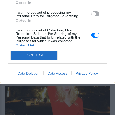
Opted In
ανάρτηση της Φίνος Φιλμ για
το «γοητευτικό λεβεντόπαιδο
I want to opt-out of processing my
του ελληνικού σινεμά»
Personal Data for Targeted Advertising.
Opted In
ΣΉΜΕΡΑ
Τον θυμόμαστε ως σπουδαίο ηθοποιό και
I want to opt-out of Collection, Use,
καλλιτέχνη που αποτέλεσε, μαζί με την
Retention, Sale, and/or Sharing of my
Αλίκη, αναπόσπαστο κομμάτι της
Personal Data that Is Unrelated with the
μεγάλης οικογένειας της Φίνος Φιλμ,
Purposes for which it was collected.
αναφέρεται χαρακτηριστικά
Opted Out
Μαρίνα Βερνίκου: Πόζαρε με
CONFIRM
λαγοκέφαλο στο χέρι
ΣΉΜΕΡΑ
Η Μαρίνα Βερνίκου εξηγεί πώς να
Data Deletion
Data Access
Privacy Policy
αντιδρούμε όταν συναντάμε λαγοκέφαλο
στη θάλασσα