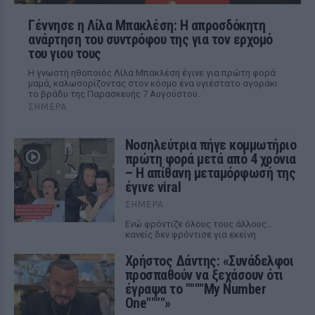
Γέννησε η Λίλα Μπακλέση: Η απροσδόκητη
ανάρτηση του συντρόφου της για τον ερχομό
του γιου τους
Η γνωστή ηθοποιός Λίλα Μπακλέση έγινε για πρώτη φορά
μαμά, καλωσορίζοντας στον κόσμο ένα υγιέστατο αγοράκι
το βράδυ της Παρασκευής 7 Αυγούστου.
ΣΉΜΕΡΑ
Νοσηλεύτρια πήγε κομμωτήριο
πρώτη φορά μετά από 4 χρόνια
– Η απίθανη μεταμόρφωσή της
έγινε viral
ΣΉΜΕΡΑ
Ενώ φρόντιζε όλους τους άλλους...
κανείς δεν φρόντισε για εκείνη
Χρήστος Δάντης: «Συνάδελφοι
προσπαθούν να ξεχάσουν ότι
έγραψα το """"My Number
One""""»