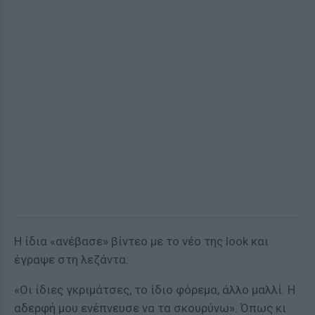
Η ίδια «ανέβασε» βίντεο με το νέο της look και
έγραψε στη λεζάντα:
«Οι ίδιες γκριμάτσες, το ίδιο φόρεμα, άλλο μαλλί. Η
αδερφή μου ενέπνευσε να τα σκουρύνω». Όπως κι