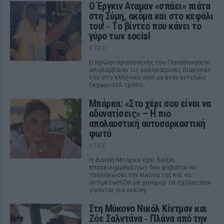
Ο Έργκιν Αταμαν «σπάει» πιάτα
στη Σύμη, ακόμα και στο κεφάλι
του! ‑ Tο βίντεο που κάνει το
γύρο των social
ΧΤΕΣ
Ο πρώην προπονητής του Παναθηναϊκού
απολαμβάνει τις καλοκαιρινές διακοπές
του στο ελληνικό νησί με έναν εντελώς
ξεχωριστό τρόπο.
Μπάρκα: «Στο χέρι σου είναι να
αδυνατίσεις» – Η πιο
απολαυστική αυτοσαρκαστική
φωτό
ΧΤΕΣ
Η Δανάη Μπάρκα έχει δείξει
επανειλημμένα πως δεν φοβάται να
τσαλακώσει την εικόνα της και να
αντιμετωπίζει με χιούμορ τα σχόλια που
γίνονται για εκείνη.
Στη Μύκονο Νικόλ Κίντμαν και
Ζόε Σαλντάνα ‑ Πλάνα από την