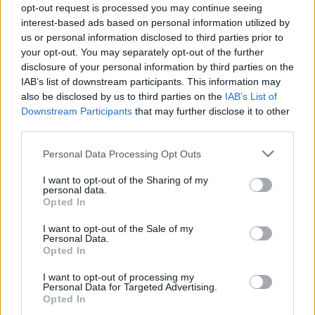
opt-out request is processed you may continue seeing
interest-based ads based on personal information utilized by
us or personal information disclosed to third parties prior to
your opt-out. You may separately opt-out of the further
disclosure of your personal information by third parties on the
IAB’s list of downstream participants. This information may
also be disclosed by us to third parties on the
IAB’s List of
Downstream Participants
that may further disclose it to other
third parties.
Ακολουθήστε το E-Radio.gr στο
Google News
Personal Data Processing Opt Outs
και μάθετε πρώτοι
τα πιο hot νέα
.
I want to opt-out of the Sharing of my
Διαβάστε περισσότερα θέματα για
Μόδα
,
personal data.
Opted In
Ομορφιά
,
Σχέσεις
και φυσικά
Celebrities
στο νέο
Pink.gr
!
I want to opt-out of the Sale of my
Personal Data.
Opted In
Ακολουθήστε το E-Radio.gr και στο Instagram
I want to opt-out of processing my
ΔΙΑΦΗΜΙΣΗ
Personal Data for Targeted Advertising.
Opted In