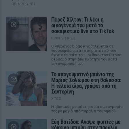
ΠΡΙΝ 9 ΏΡΕΣ
Πέρεζ Χίλτον: Τι λέει η
οικογένειά του μετά το
σοκαριστικό live στο TikTok
ΠΡΙΝ 9 ΏΡΕΣ
Ο 48χρονος blogger νοσηλεύεται σε
νοσοκομείο μετά το περιστατικό που
έγινε στο σπίτι του - οι δικοί του ζητούν
σεβασμό στην ιδιωτικότητά του κατά
την ανάρρωσή του
Το απογευματινό μπάνιο της
Μαρίας Σολωμού στη θάλασσα:
Η τέλεια ώρα, γράφει από τη
Σαντορίνη
ΧΤΕΣ
Η ηθοποιός μοιράστηκε μία φωτογραφία
της με μαγιό από παραλία του νησιού
Εύη Βατίδου: Αναψε φωτιές με
κόκκινο μπικίνι στην παραλία