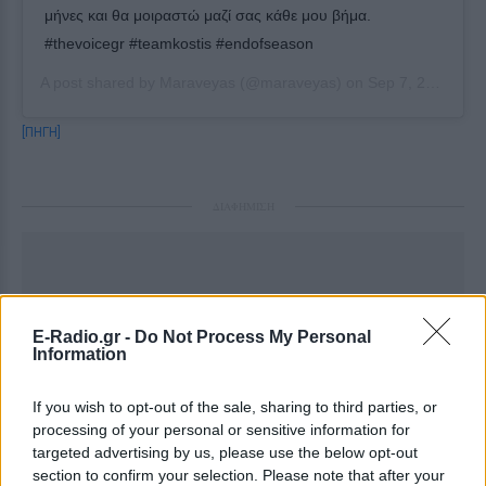
μήνες και θα μοιραστώ μαζί σας κάθε μου βήμα.
#thevoicegr #teamkostis #endofseason
A post shared by
Maraveyas
(@maraveyas) on
Sep 7, 2019 at 3:43am PDT
[ΠΗΓΗ]
ΔΙΑΦΗΜΙΣΗ
E-Radio.gr -
Do Not Process My Personal
Information
If you wish to opt-out of the sale, sharing to third parties, or
processing of your personal or sensitive information for
targeted advertising by us, please use the below opt-out
section to confirm your selection. Please note that after your