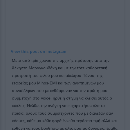
View this post on Instagram
Μετά από τρία χρόνια της αρχικής πρότασης από την
Άλκηστη Μαραγκουδάκη και με την τότε καθοριστική
προτροπή του φίλου μου και αδελφού Πάνου, της
εταιρείας μου Minos-ΕΜΙ και των αγαπημένων μου
συναδέλφων που με ενθάρρυναν για την πρώτη μου
συμμετοχή στο Voice, ήρθε η στιγμή να κλείσει αυτός ο
κύκλος. Νιώθω την ανάγκη να ευχαριστήσω όλα τα
παιδιά, όλους τους συμμετέχοντες που με διάλεξαν σαν
κόουτς, κάθε μα κάθε φορά ένιωθα τεράστια τιμή αλλά και
ευθύνη να τους βοηθήσω με όλες μου τις δυνάμεις, έμαθα