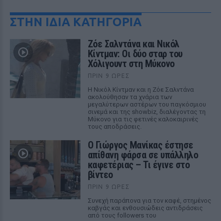
ΣΤΗΝ ΙΔΙΑ ΚΑΤΗΓΟΡΙΑ
Ζόε Σαλντάνα και Νικόλ
Κίντμαν: Οι δύο σταρ του
Χόλιγουντ στη Μύκονο
ΠΡΙΝ 9 ΏΡΕΣ
Η Νικόλ Κίντμαν και η Ζόε Σαλντάνα
ακολούθησαν τα χνάρια των
μεγαλύτερων αστέρων του παγκόσμιου
σινεμά και της showbiz, διαλέγοντας τη
Μύκονο για τις φετινές καλοκαιρινές
τους αποδράσεις.
Ο Γιώργος Μανίκας έστησε
απίθανη φάρσα σε υπάλληλο
καφετέριας – Τι έγινε στο
βίντεο
ΠΡΙΝ 9 ΏΡΕΣ
Συνεχή παράπονα για τον καφέ, στημένος
καβγάς και ενθουσιώδεις αντιδράσεις
από τους followers του