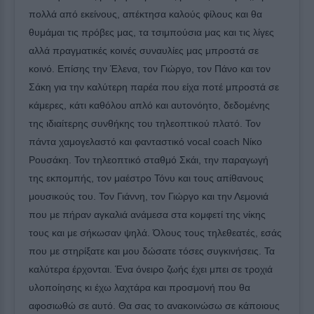
πολλά από εκείνους, απέκτησα καλούς φίλους και θα
θυμάμαι τις πρόβες μας, τα τσιμπούσια μας και τις λίγες
αλλά πραγματικές κοινές συναυλίες μας μπροστά σε
κοινό. Επίσης την Έλενα, τον Γιώργο, τον Πάνο και τον
Σάκη για την καλύτερη παρέα που είχα ποτέ μπροστά σε
κάμερες, κάτι καθόλου απλό και αυτονόητο, δεδομένης
της ιδιαίτερης συνθήκης του τηλεοπτικού πλατό. Τον
πάντα χαμογελαστό και φανταστικό vocal coach Νίκο
Ρουσάκη. Τον τηλεοπτικό σταθμό Σκάι, την παραγωγή
της εκπομπής, τον μαέστρο Τόνυ και τους απίθανους
μουσικούς του. Τον Γιάννη, τον Γιώργο και την Λεμονιά
που με πήραν αγκαλιά ανάμεσα στα κομφετί της νίκης
τους και με σήκωσαν ψηλά. Όλους τους τηλεθεατές, εσάς
που με στηρίξατε και μου δώσατε τόσες συγκινήσεις. Τα
καλύτερα έρχονται. Ένα όνειρο ζωής έχει μπει σε τροχιά
υλοποίησης κι έχω λαχτάρα και προσμονή που θα
αφοσιωθώ σε αυτό. Θα σας το ανακοινώσω σε κάποιους