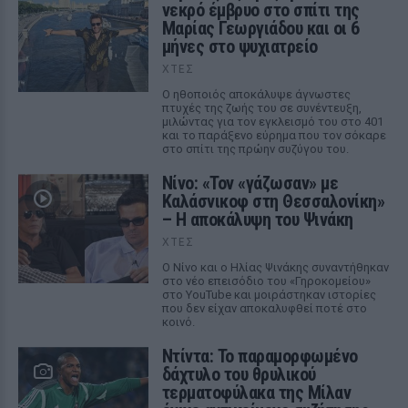
νεκρό έμβρυο στο σπίτι της
Μαρίας Γεωργιάδου και οι 6
μήνες στο ψυχιατρείο
ΧΤΕΣ
Ο ηθοποιός αποκάλυψε άγνωστες
πτυχές της ζωής του σε συνέντευξη,
μιλώντας για τον εγκλεισμό του στο 401
και το παράξενο εύρημα που τον σόκαρε
στο σπίτι της πρώην συζύγου του.
Νίνο: «Τον «γάζωσαν» με
Καλάσνικοφ στη Θεσσαλονίκη»
– Η αποκάλυψη του Ψινάκη
ΧΤΕΣ
Ο Νίνο και ο Ηλίας Ψινάκης συναντήθηκαν
στο νέο επεισόδιο του «Γηροκομείου»
στο YouTube και μοιράστηκαν ιστορίες
που δεν είχαν αποκαλυφθεί ποτέ στο
κοινό.
Ντίντα: Το παραμορφωμένο
δάχτυλο του θρυλικού
τερματοφύλακα της Μίλαν